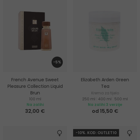
-5%
French Avenue Sweet
Elizabeth Arden Green
Pleasure Collection Liquid
Tea
Brun
Krema za tijelo
100 ml
250 ml
|
400 ml
|
500 ml
Parfemska voda
Na zalihi
Na zalihi 3 verzije
32,00 €
od 15,50 €
-10%. KOD: OUTLET10