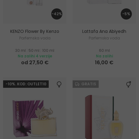
-42%
-5%
KENZO Flower By Kenzo
Lattafa Ana Abiyedh
Parfemska voda
Parfemska voda
30 ml
|
50 ml
|
100 ml
60 ml
Na zalihi 4 verzije
Na zalihi
od 27,50 €
16,00 €
-10%. KOD: OUTLET10
GRATIS