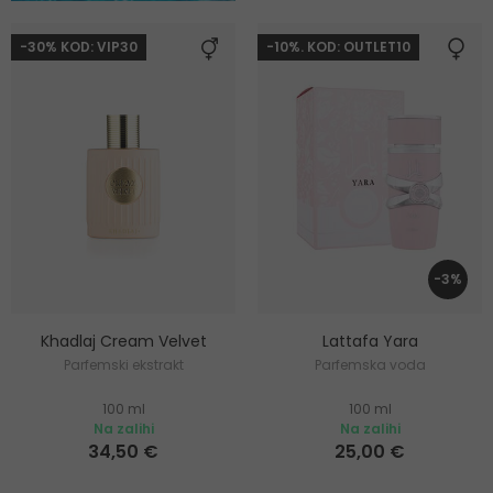
-30% KOD: VIP30
-10%. KOD: OUTLET10
-3%
Khadlaj Cream Velvet
Lattafa Yara
Parfemski ekstrakt
Parfemska voda
100 ml
100 ml
Na zalihi
Na zalihi
34,50 €
25,00 €