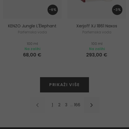
-6%
-3%
KENZO Jungle L'Élephant
Xerjoff XJ 1861 Naxos
Parfemska voda
Parfemska voda
100 ml
100 ml
Na zalihi
Na zalihi
68,00 €
293,00 €
PRIKAŽI VIŠE
1
2
3
…
166