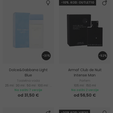
-10%. KOD: OUTLET10
-31%
-52%
Dolce&Gabbana Light
Armaf Club de Nuit
Blue
Intense Man
Toaletna voda
Parfem
25 ml
|
30 ml
|
50 ml
|
100 ml
|
200 ml
105 ml
|
150 ml
Na zalihi 7 verzije
Na zalihi 2 verzije
od 31,50 €
od 56,50 €
-30% KOD: VIP30