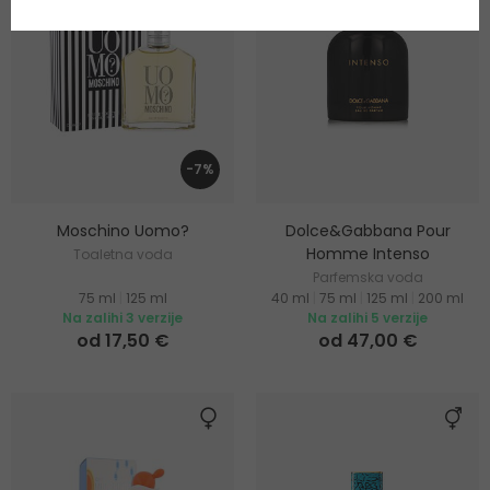
-7%
Moschino Uomo?
Dolce&Gabbana Pour
Homme Intenso
Toaletna voda
Parfemska voda
75 ml
|
125 ml
40 ml
|
75 ml
|
125 ml
|
200 ml
Na zalihi 3 verzije
Na zalihi 5 verzije
od 17,50 €
od 47,00 €