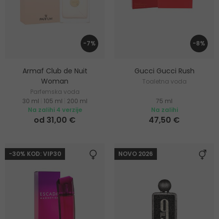
-7%
-8%
Armaf Club de Nuit
Gucci Gucci Rush
Woman
Toaletna voda
Parfemska voda
30 ml
|
105 ml
|
200 ml
75 ml
Na zalihi 4 verzije
Na zalihi
od 31,00 €
47,50 €
-30% KOD: VIP30
NOVO 2026