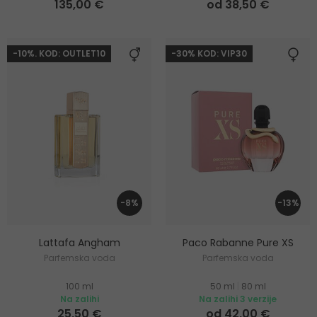
135,00 €
od 38,50 €
-10%. KOD: OUTLET10
-30% KOD: VIP30
-8%
-13%
Lattafa Angham
Paco Rabanne Pure XS
Parfemska voda
Parfemska voda
100 ml
50 ml
|
80 ml
Na zalihi
Na zalihi 3 verzije
25,50 €
od 42,00 €