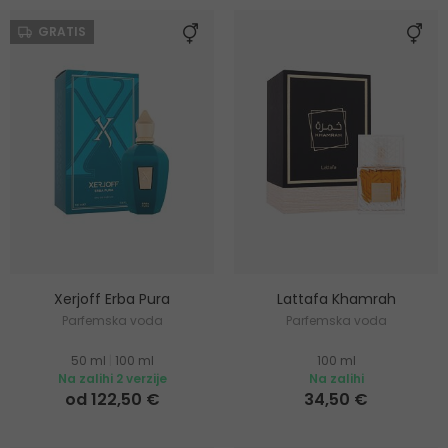
GRATIS
Xerjoff Erba Pura
Lattafa Khamrah
Parfemska voda
Parfemska voda
50 ml
|
100 ml
100 ml
Na zalihi 2 verzije
Na zalihi
od 122,50 €
34,50 €