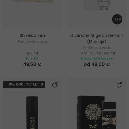
-12%
Shiseido Zen
Givenchy Ange ou Démon
(Etrange)
Parfemska voda
Parfemska voda
100 ml
30 ml
|
50 ml
|
100 ml
Na zalihi
Na zalihi 4 verzije
49,50 €
od 48,00 €
-10%. KOD: OUTLET10