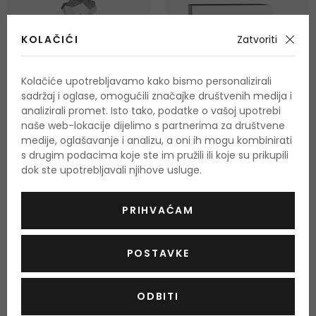
KOLAČIĆI
Zatvoriti
Kolačiće upotrebljavamo kako bismo personalizirali
sadržaj i oglase, omogućili značajke društvenih medija i
analizirali promet. Isto tako, podatke o vašoj upotrebi
-8%
naše web-lokacije dijelimo s partnerima za društvene
medije, oglašavanje i analizu, a oni ih mogu kombinirati
s drugim podacima koje ste im pružili ili koje su prikupili
Arabiyat Prestige Marwa
Juliette Has A Gun Not A
dok ste upotrebljavali njihove usluge.
Perfume
Parfemska voda
Parfemska voda
100 ml
50 ml
|
100 ml
PRIHVAĆAM
Na zalihi
Na zalihi 3 verzije
51,50 €
od 62,00 €
POSTAVKE
ODBITI