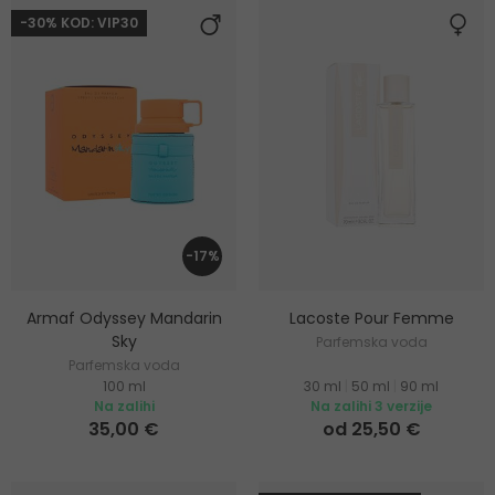
-30% KOD: VIP30
-17%
Armaf Odyssey Mandarin
Lacoste Pour Femme
Sky
Parfemska voda
Parfemska voda
100 ml
30 ml
|
50 ml
|
90 ml
Na zalihi
Na zalihi 3 verzije
35,00 €
od 25,50 €