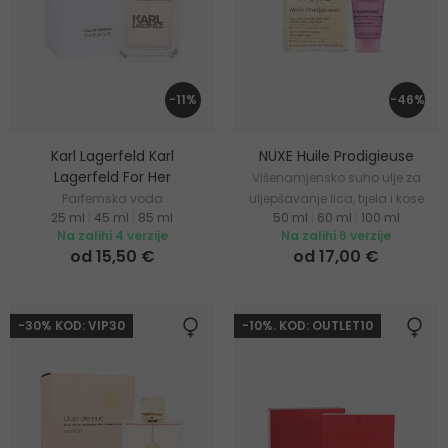
-11%
-46%
Karl Lagerfeld Karl
NUXE Huile Prodigieuse
Lagerfeld For Her
Višenamjensko suho ulje za
Parfemska voda
uljepšavanje lica, tijela i kose
25 ml
|
45 ml
|
85 ml
50 ml
|
60 ml
|
100 ml
Na zalihi 4 verzije
Na zalihi 6 verzije
od 15,50 €
od 17,00 €
-30% KOD: VIP30
-10%. KOD: OUTLET10