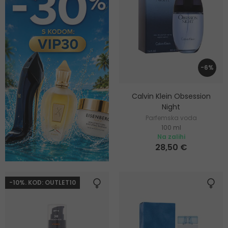
-6%
Calvin Klein Obsession
Night
Parfemska voda
100 ml
Na zalihi
28,50 €
-10%. KOD: OUTLET10