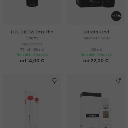
-15%
HUGO BOSS Boss The
Lattafa Asad
Scent
Parfemska voda
Dezodorans
75 ml
|
150 ml
100 ml
Na zalihi 2 verzije
Na zalihi 2 verzije
od 14,00 €
od 22,00 €