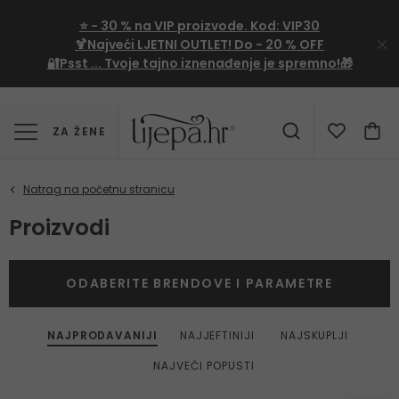
⭐
- 30 %
na VIP proizvode. Kod:
VIP30
🍹Najveći LJETNI OUTLET!
Do - 20 % OFF
🔐Psst ... Tvoje tajno iznenađenje je spremno!🎁
ZA ŽENE
Proizvodi
ODABERITE BRENDOVE I PARAMETRE
NAJPRODAVANIJI
NAJJEFTINIJI
NAJSKUPLJI
NAJVEĆI POPUSTI