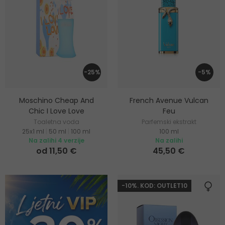
-25%
-5%
Moschino Cheap And
French Avenue Vulcan
Chic I Love Love
Feu
Toaletna voda
Parfemski ekstrakt
25x1 ml
|
50 ml
|
100 ml
100 ml
Na zalihi 4 verzije
Na zalihi
od 11,50 €
45,50 €
-10%. KOD: OUTLET10