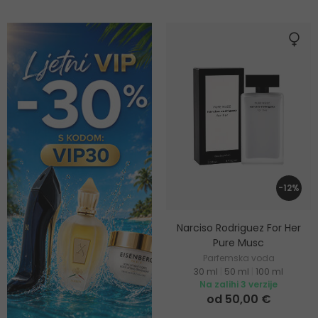
-12%
Narciso Rodriguez For Her
Pure Musc
Parfemska voda
30 ml
|
50 ml
|
100 ml
Na zalihi 3 verzije
od 50,00 €