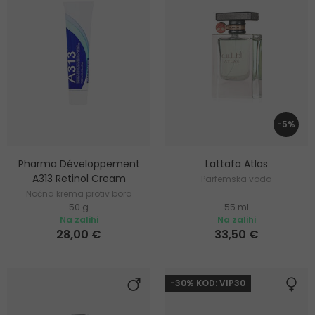
-5%
Pharma Développement
Lattafa Atlas
A313 Retinol Cream
Parfemska voda
Noćna krema protiv bora
50 g
55 ml
Na zalihi
Na zalihi
28,00 €
33,50 €
-30% KOD: VIP30