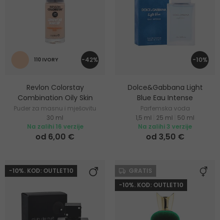
-42%
-10%
110 IVORY
Revlon Colorstay
Dolce&Gabbana Light
Combination Oily Skin
Blue Eau Intense
Puder za masnu i mješovitu
Parfemska voda
30 ml
1,5 ml
|
25 ml
|
50 ml
kožu
Na zalihi 16 verzije
Na zalihi 3 verzije
od 6,00 €
od 3,50 €
-10%. KOD: OUTLET10
GRATIS
-10%. KOD: OUTLET10