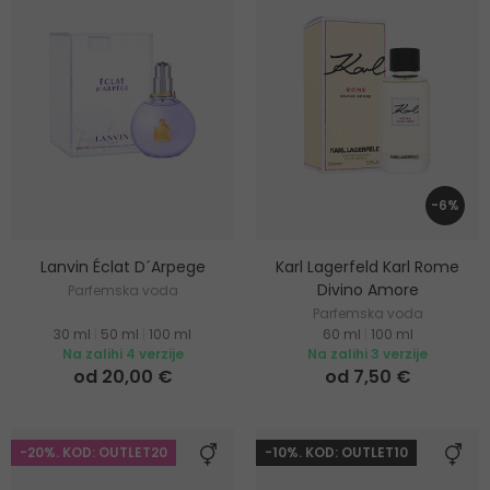
-6%
Lanvin Éclat D´Arpege
Karl Lagerfeld Karl Rome
Divino Amore
Parfemska voda
Parfemska voda
30 ml
|
50 ml
|
100 ml
60 ml
|
100 ml
Na zalihi 4 verzije
Na zalihi 3 verzije
od 20,00 €
od 7,50 €
-20%. KOD: OUTLET20
-10%. KOD: OUTLET10