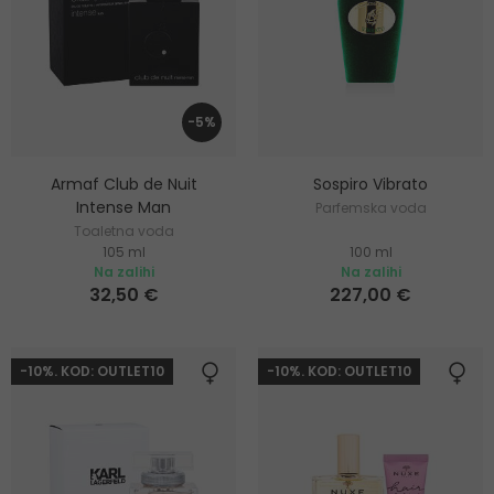
-5%
Armaf Club de Nuit
Sospiro Vibrato
Intense Man
Parfemska voda
Toaletna voda
105 ml
100 ml
Na zalihi
Na zalihi
32,50 €
227,00 €
-10%. KOD: OUTLET10
-10%. KOD: OUTLET10