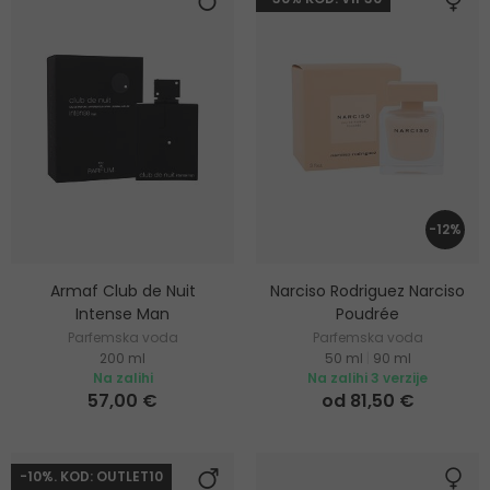
-12%
Armaf Club de Nuit
Narciso Rodriguez Narciso
Intense Man
Poudrée
Parfemska voda
Parfemska voda
200 ml
50 ml
|
90 ml
Na zalihi
Na zalihi 3 verzije
57,00 €
od 81,50 €
-10%. KOD: OUTLET10