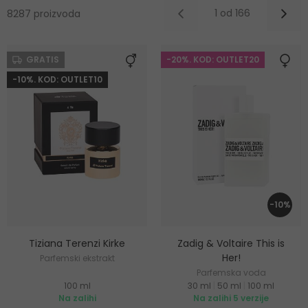
1 od 166
8287 proizvoda
GRATIS
-20%. KOD: OUTLET20
-10%. KOD: OUTLET10
-10%
Tiziana Terenzi Kirke
Zadig & Voltaire This is
Her!
Parfemski ekstrakt
Parfemska voda
100 ml
30 ml
|
50 ml
|
100 ml
Na zalihi
Na zalihi 5 verzije