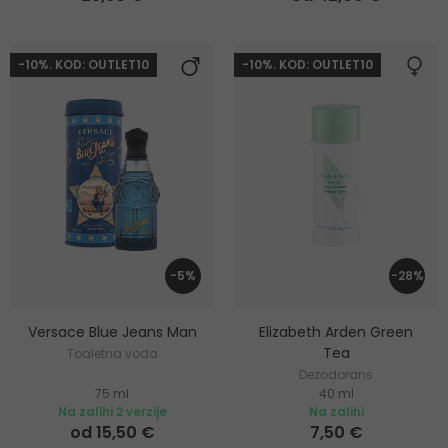
-10%. KOD: OUTLET10
-10%. KOD: OUTLET10
-5%
-28%
Versace Blue Jeans Man
Elizabeth Arden Green
Tea
Toaletna voda
Dezodorans
75 ml
40 ml
Na zalihi 2 verzije
Na zalihi
od 15,50 €
7,50 €