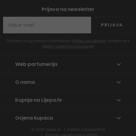
Prijava na newsletter
PRIJAVA
Slanjem ovog obrasca prihvaćam
Politiku privatnosti
i slažem se s
Općim uvjetima poslovanja
Web parfumerija
O nama
Kupnja na Lijepa.hr
Ocjena kupaca
© 2026
Lijepa.hr
Politika o kolačićima
Prijavite neprikladan sadržaj