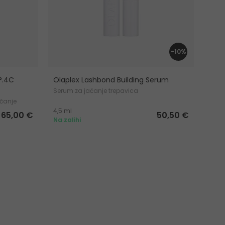
-10%
°.4C
Olaplex Lashbond Building Serum
Serum za jačanje trepavica
ačanje
4,5 ml
65,00 €
50,50 €
Na zalihi