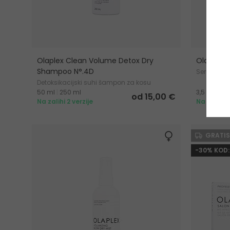
Olaplex Clean Volume Detox Dry
Olaplex 
Shampoo N°.4D
Serum za r
Detoksikacijski suhi šampon za kosu
50 ml
|
250 ml
3,5 ml
od 15,00 €
Na zalihi 2 verzije
Na zalihi
GRATIS
-30% KOD: