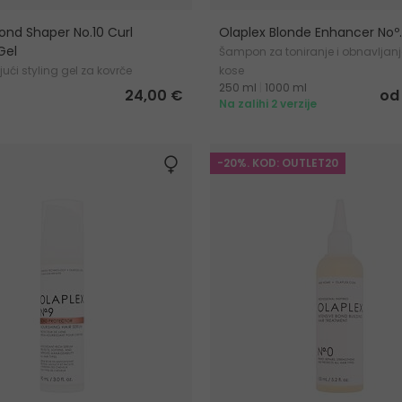
ond Shaper No.10 Curl
Olaplex Blonde Enhancer Noº
Gel
Šampon za toniranje i obnavljanj
ajući styling gel za kovrče
kose
250 ml
|
1000 ml
24,00 €
od
Na zalihi 2 verzije
-20%. KOD: OUTLET20