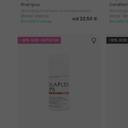
Shampoo
Conditio
Obnavljajući šampon za sve tipove kose
Obnavljaju
250 ml
|
1000 ml
100 ml
|
25
od 22,50 €
Na zalihi 2 verzije
Na zalihi 3
-20%. KOD: OUTLET20
-10%. KOD