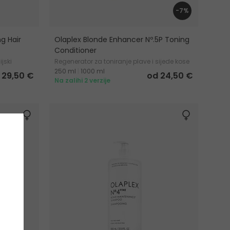
-7%
ng Hair
Olaplex Blonde Enhancer Nº.5P Toning
Conditioner
jski
Regenerator za toniranje plave i sijede kose
250 ml
|
1000 ml
29,50 €
od 24,50 €
Na zalihi 2 verzije