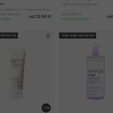
ner
Ulje za obnavljanje kose
ći regenerator za sve tipove kose
0 ml
|
1000 ml
30 ml
|
60 ml
od 22,50 €
od
 verzije
Na zalihi 2 verzije
: OUTLET10
-10%. KOD: OUTLET10
-7%