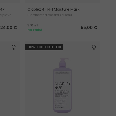
.4P
Olaplex 4-IN-1 Moisture Mask
e plave
Hidratantna maska za kosu
370 ml
 24,00 €
55,00 €
Na zalihi
-10%. KOD: OUTLET10