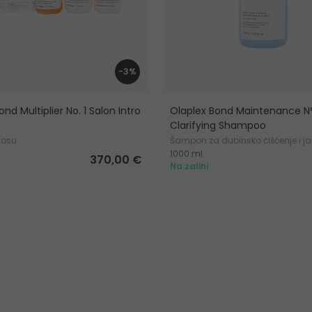
-3%
nd Multiplier No. 1 Salon Intro
Olaplex Bond Maintenance N
Clarifying Shampoo
kosu
Šampon za dubinsko čišćenje i j
1000 ml
370,00 €
Na zalihi