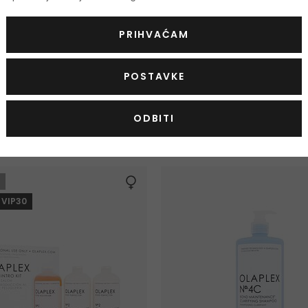
PRIHVAĆAM
POSTAVKE
Browbond Building Serum
Olaplex Bond Maintenance Nº
Conditioner FINE
ast obrva
Regenerirajući regenerator za ta
ODBITI
250 ml
|
1000 ml
45,00 €
od
Na zalihi 2 verzije
 VIP30