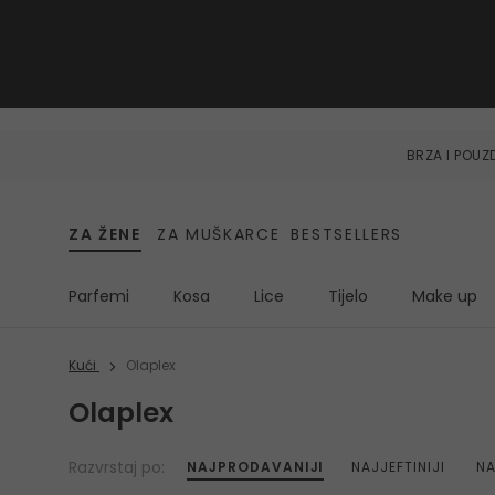
BRZA I POU
ZA ŽENE
ZA MUŠKARCE
BESTSELLERS
Parfemi
Kosa
Lice
Tijelo
Make up
Kući
Olaplex
Olaplex
Razvrstaj po:
NAJPRODAVANIJI
NAJJEFTINIJI
NA