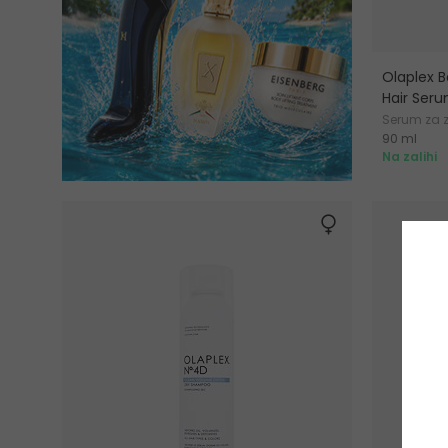
Olaplex B
Hair Ser
Serum za z
90 ml
Na zalihi