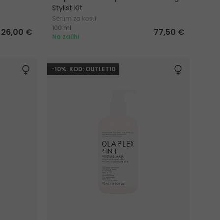
Stylist Kit
Serum za kosu
100 ml
 26,00 €
77,50 €
Na zalihi
-10%. KOD: OUTLET10