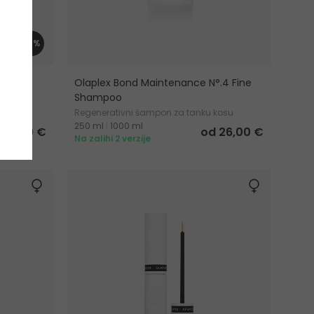
-6%
.5
Olaplex Bond Maintenance N°.4 Fine
Shampoo
nku kosu
Regenerativni šampon za tanku kosu
250 ml
|
1000 ml
 22,00 €
od 26,00 €
Na zalihi 2 verzije