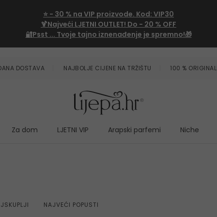
⭐
- 30 %
na VIP proizvode. Kod:
VIP30
🍹Najveći LJETNI OUTLET!
Do - 20 % OFF
🔐Psst ... Tvoje tajno iznenađenje je spremno!🎁
ZDANA DOSTAVA
NAJBOLJE CIJENE NA TRŽIŠTU
100 % ORIGINAL
Za dom
LJETNI VIP
Arapski parfemi
Niche
JSKUPLJI
NAJVEĆI POPUSTI