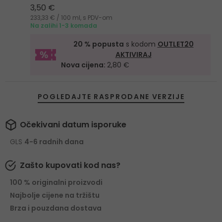
3,50 €
233,33 € / 100 ml, s PDV-om
Na zalihi 1-3 komada
20 % popusta
s kodom
OUTLET20
AKTIVIRAJ
Nova cijena:
2,80 €
POGLEDAJTE RASPRODANE VERZIJE
Očekivani datum isporuke
GLS
4-6 radnih dana
Zašto kupovati kod nas?
100 % originalni proizvodi
Najbolje cijene na tržištu
Brza i pouzdana dostava