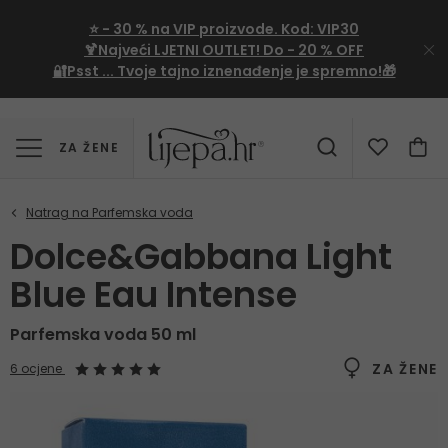
⭐
- 30 %
na VIP proizvode. Kod:
VIP30
🍹Najveći LJETNI OUTLET!
Do - 20 % OFF
🔐Psst ... Tvoje tajno iznenađenje je spremno!🎁
ZA ŽENE
Dolce&Gabbana Light
Blue Eau Intense
Parfemska voda 50 ml
ZA ŽENE
6 ocjene