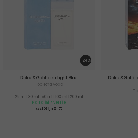
-24%
Dolce&Gabbana Light Blue
Dolce&Gabban
Toaletna voda
To
25 ml
|
30 ml
|
50 ml
|
100 ml
|
200 ml
Na zalihi 7 verzije
od 31,50 €