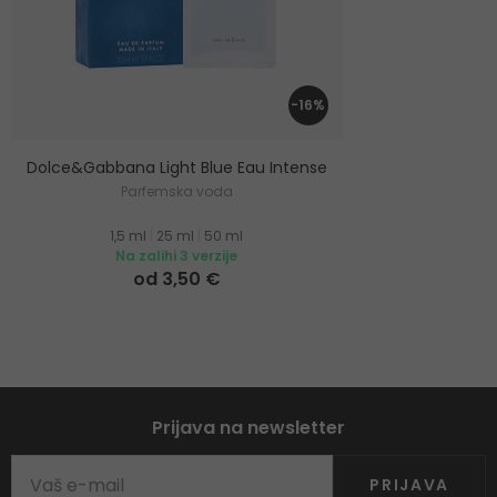
-16%
Dolce&Gabbana Light Blue Eau Intense
Parfemska voda
1,5 ml
|
25 ml
|
50 ml
Na zalihi 3 verzije
od 3,50 €
Prijava na newsletter
PRIJAVA