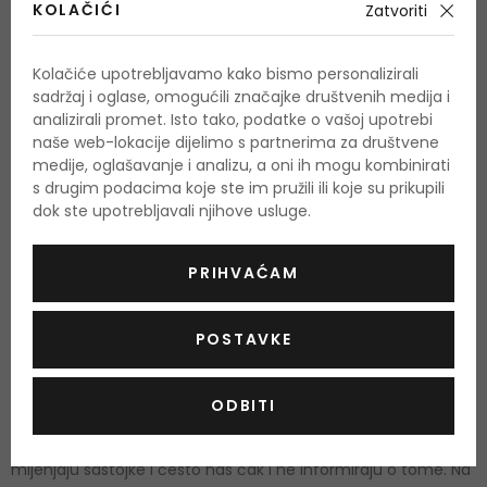
Dopustite da Vas odnese val svježine popraćen željom i
KOLAČIĆI
Zatvoriti
strašću. Očarajte svoje okruženje parfemskom vodom Light
Blue Eau Intense. Dolce & Gabbana Light Blue Eau Intense
Kolačiće upotrebljavamo kako bismo personalizirali
predstavljena je 2017. godine.
sadržaj i oglase, omogućili značajke društvenih medija i
analizirali promet. Isto tako, podatke o vašoj upotrebi
naše web-lokacije dijelimo s partnerima za društvene
UPOTREBA
medije, oglašavanje i analizu, a oni ih mogu kombinirati
s drugim podacima koje ste im pružili ili koje su prikupili
Parfemski proizvodi namijenjeni su odraslima. Sadrže alkohol,
dok ste upotrebljavali njihove usluge.
zapaljivi su i, ako se pogrešno koriste, također su opasni.
Upozorenje:
Zapaljivo! Nemojte ga koristiti u blizini vatre! Ne
PRIHVAĆAM
nanositi blizu očiju ili nadražene i osjetljive kože. Rok trajanja
nakon otvaranja označen je na ambalaži.
POSTAVKE
Ukoliko želite dobiti popis sastojaka za ovaj proizvod, molimo
ODBITI
Vas da nam pošaljete e-mail i mi ćemo vam poslati sliku
proizvoda sa prikazanim sastojcima. Proizvođači redovito
mijenjaju sastojke i često nas čak i ne informiraju o tome. Na