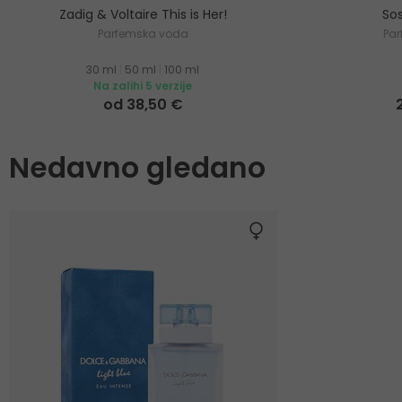
Zadig & Voltaire This is Her!
Sos
Parfemska voda
Pa
30 ml
|
50 ml
|
100 ml
Na zalihi 5 verzije
od 38,50 €
Nedavno gledano