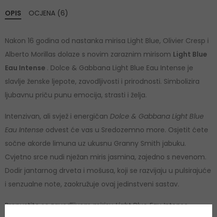
OPIS
OCJENA (6)
Nakon 16 godina od nastanka mirisa Light Blue, Olivier Cresp i
Alberto Morillas dolaze s novim zaraznim mirisom
Light Blue
Eau Intense
. Dolce & Gabbana Light Blue Eau Intense je
slavlje ženske ljepote, zavodljivosti i prirodnosti. Simbolizira
ljubavnu priču punu emocija, strasti i želja.
Intenzivan, ali svjež i energičan
Dolce & Gabbana Light Blue
Eau Intense
odvest će vas u Sredozemno more. Osjetit ćete
sočne akorde limuna uz ukusnu Granny Smith jabuku.
Cvjetno srce nudi nježan miris jasmina, zajedno s nevenom.
Dodir jantarnog drveta i mošusa, koji se razvijaju u pulsirajuće
i senzualne note, zaokružuje ovaj jedinstveni sastav.
Prepustite se zavodljivom mirisu
Light Blue Eau Intense
.