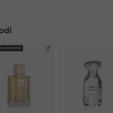
odi
KOD: OUTLET10