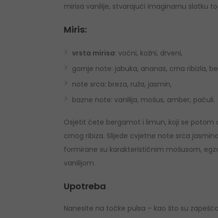
mirisa vanilije, stvarajući imaginarnu slatku t
Miris:
vrsta mirisa
: voćni, kožni, drveni,
gornje note: jabuka, ananas, crna ribizla, b
note srca: breza, ruža, jasmin,
bazne note: vanilija, mošus, amber, pačuli.
Osjetit ćete bergamot i limun, koji se potom
crnog ribiza. Slijede cvjetne note srca jasmi
formirane su karakterističnim mošusom, egzo
vanilijom.
Upotreba
Nanesite na točke pulsa – kao što su zapešća, v