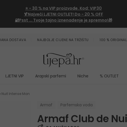
⭐
- 30 %
na VIP proizvode. Kod:
VIP30
🍹Najveći LJETNI OUTLET!
Do - 20 % OFF
🔐Psst ... Tvoje tajno iznenađenje je spremno!🎁
ZDANA DOSTAVA
NAJBOLJE CIJENE NA TRŽIŠTU
100 % ORIGINAL
LJETNI VIP
Arapski parfemi
Niche
% OUTLET
 Nuit Intense Man
Armaf
Parfemska voda
Armaf Club de Nui