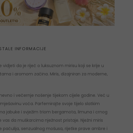
STALE INFORMACIJE
vidjeti da je riječ o luksuznom mirisu koji se krije u
otama i aromom začina. Miris, dizajniran za moderne,
dnevno i večernje nošenje tijekom cijele godine. Već u
ješavinu voća. Parfemirajte svoje tijelo slatkim
a jabuke i svježim triom bergamota, limuna i crnog
će vas da muškarcima nježnost pristaje. Nježni miris
e pačulija, senzualnog mošusa, rijetke prave ambre i