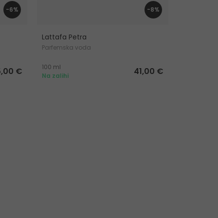
-6%
-8%
Lattafa Petra
Lattafa Neb
Parfemska voda
Parfemska
100 ml
100 ml
5,00 €
41,00 €
Na zalihi
Na zalihi