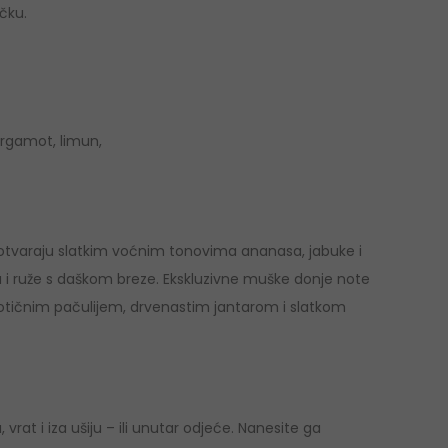
očku.
ergamot, limun,
 otvaraju slatkim voćnim tonovima ananasa, jabuke i
na i ruže s daškom breze. Ekskluzivne muške donje note
tičnim pačulijem, drvenastim jantarom i slatkom
rat i iza ušiju – ili unutar odjeće. Nanesite ga