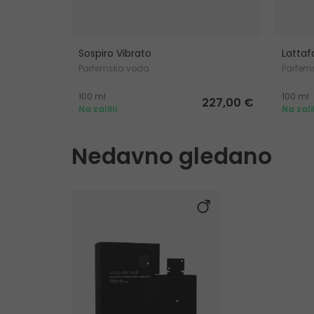
Sospiro Vibrato
Latta
Parfemska voda
Parfem
100 ml
100 ml
227,00 €
Na zalihi
Na zali
Nedavno gledano