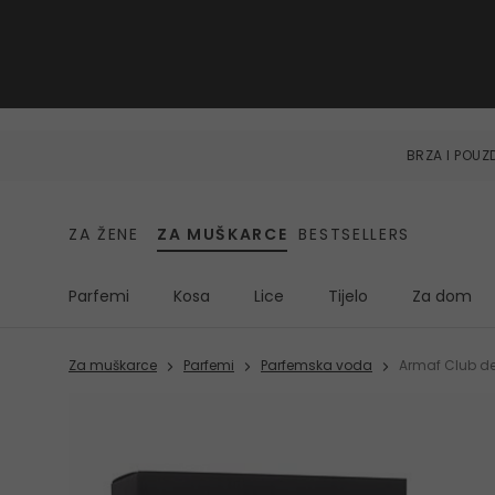
BRZA I POU
ZA ŽENE
ZA MUŠKARCE
BESTSELLERS
Parfemi
Kosa
Lice
Tijelo
Za dom
Za muškarce
Parfemi
Parfemska voda
Armaf Club de