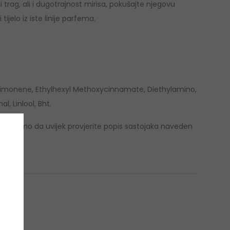
i trag, ali i dugotrajnost mirisa, pokušajte njegovu
jelo iz iste linije parfema.
Limonene, Ethylhexyl Methoxycinnamate, Diethylamino,
, Linlool, Bht.
etujemo da uvijek provjerite popis sastojaka naveden