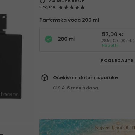
ZA MUŠKARCE
3 ocjene
Parfemska voda 200 ml
57,00 €
200 ml
28,50 € / 100 ml,
Na zalihi
POGLEDAJTE 
Očekivani datum isporuke
GLS
4-6 radnih dana