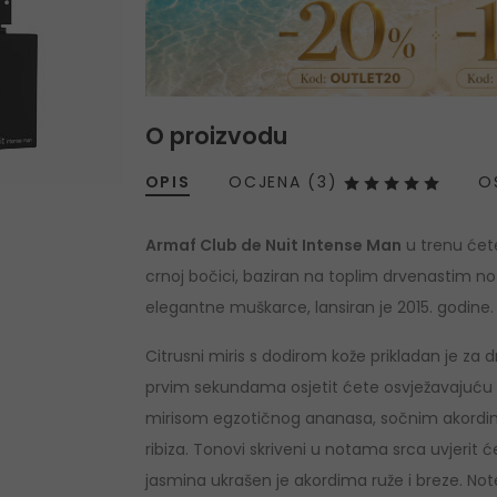
O proizvodu
OPIS
OCJENA (3)
O
Armaf Club de Nuit Intense Man
u trenu ćete 
crnoj bočici, baziran na toplim drvenastim n
elegantne muškarce, lansiran je 2015. godine.
Citrusni miris s dodirom kože prikladan je za 
prvim sekundama osjetit ćete osvježavajuću m
mirisom egzotičnog ananasa, sočnim akordim
ribiza. Tonovi skriveni u notama srca uvjerit 
jasmina ukrašen je akordima ruže i breze. Not