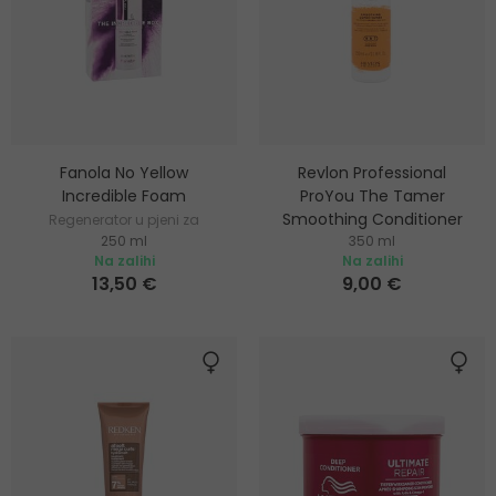
Fanola No Yellow
Revlon Professional
Incredible Foam
ProYou The Tamer
Smoothing Conditioner
Regenerator u pjeni za
250 ml
350 ml
neutraliziranje žutih nijansi
Regenerator za grubu i
Na zalihi
Na zalihi
neposlušnu kosu
13,50 €
9,00 €