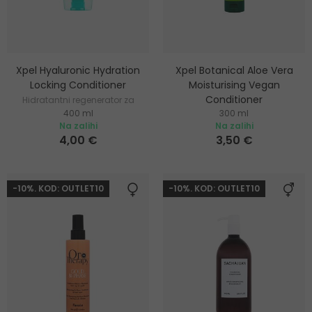
Xpel Hyaluronic Hydration
Xpel Botanical Aloe Vera
Locking Conditioner
Moisturising Vegan
Conditioner
Hidratantni regenerator za
400 ml
300 ml
suhu kosu
Hidratantni i hranjivi
Na zalihi
Na zalihi
regenerator
4,00 €
3,50 €
-10%. KOD: OUTLET10
-10%. KOD: OUTLET10