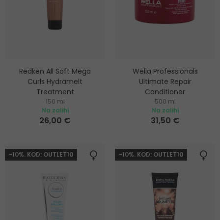
Redken All Soft Mega
Wella Professionals
Curls Hydramelt
Ultimate Repair
Treatment
Conditioner
150 ml
500 ml
Hidratantni regenerator koji se
Balzam za dubinsku njegu
Na zalihi
Na zalihi
ne ispire za kovrčavu kosu
oštećene kose
26,00 €
31,50 €
-10%. KOD: OUTLET10
-10%. KOD: OUTLET10