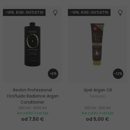
-10%. KOD: OUTLET10
-10%. KOD: OUTLET10
-6%
-12%
Revlon Professional
Xpel Argan Oil
Orofluido Radiance Argan
Šampon
Conditioner
240 ml
|
1000 ml
100 ml
|
300 ml
Regenerator s arganovim
Na zalihi 2 verzije
Na zalihi 2 verzije
uljem za sve tipove kose
od 7,50 €
od 5,00 €