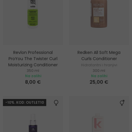
Revlon Professional
Redken All Soft Mega
ProYou The Twister Curl
Curls Conditioner
Moisturizing Conditioner
Hidratantni i hranjivi
350 ml
300 ml
Regenerator za hidrataciju
regenerator za kovrčavu kosu
Na zalihi
Na zalihi
kovrčave i valovite kose
8,00 €
25,00 €
-10%. KOD: OUTLET10