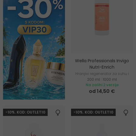
Wella Professionals Invigo
Nutri-Enrich
Hranjivi regenerator za suhu i
200 ml
|
1000 ml
oštećenu kosu
Na zalihi 2 verzije
od 14,50 €
-10%. KOD: OUTLET10
-10%. KOD: OUTLET10