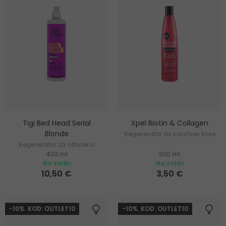
Tigi Bed Head Serial
Xpel Biotin & Collagen
Blonde
Regenerator za volumen kose
Regenerator za oštećenu
400 ml
300 ml
plavu kosu
Na zalihi
Na zalihi
10,50 €
3,50 €
-10%. KOD: OUTLET10
-10%. KOD: OUTLET10