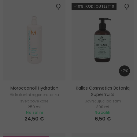
-10%. KOD: OUTLET10
-7%
Moroccanoil Hydration
Kallos Cosmetics Botaniq
Superfruits
Hidratantni regenerator za
sve tipove kose
Učvršćujući balzam
250 ml
300 ml
Na zalihi
Na zalihi
24,50 €
6,50 €