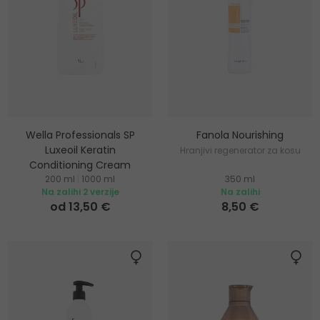
Wella Professionals SP
Fanola Nourishing
Luxeoil Keratin
Hranjivi regenerator za kosu
Conditioning Cream
200 ml
|
1000 ml
350 ml
Kremasti regenerator za
Na zalihi 2 verzije
Na zalihi
zaštitu kose s keratinom
od 13,50 €
8,50 €