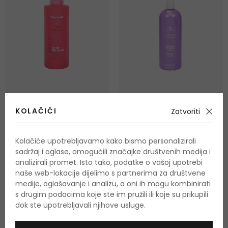
KOLAČIĆI
Zatvoriti
Wella Professionals Invigo
Alterna Caviar Anti-Aging
Color Brilliance Fine to
Multiplying Volume
Medium Hair
Regenerator za finu kosu
Kolačiće upotrebljavamo kako bismo personalizirali
1000 ml
250 ml
|
1000 ml
Regenerator za obojenu
sadržaj i oglase, omogućili značajke društvenih medija i
Na zalihi
Na zalihi 2 verzije
nježnu kosu
analizirali promet. Isto tako, podatke o vašoj upotrebi
32,00 €
od 26,50 €
naše web-lokacije dijelimo s partnerima za društvene
medije, oglašavanje i analizu, a oni ih mogu kombinirati
s drugim podacima koje ste im pružili ili koje su prikupili
-20%. KOD: OUTLET20
dok ste upotrebljavali njihove usluge.