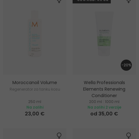
-20%
Moroccanoil Volume
Wella Professionals
Elements Renewing
Regenerator za tanku kosu
Conditioner
250 ml
200 ml
|
1000 ml
Regenerator
Na zalihi
Na zalihi 2 verzije
23,00 €
od 35,00 €