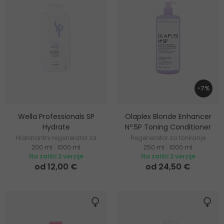
-7%
Wella Professionals SP
Olaplex Blonde Enhancer
Hydrate
Nº.5P Toning Conditioner
Hidratantni regenerator za
Regenerator za toniranje
200 ml
|
1000 ml
250 ml
|
1000 ml
kosu
plave i sijede kose
Na zalihi 2 verzije
Na zalihi 2 verzije
od 12,00 €
od 24,50 €