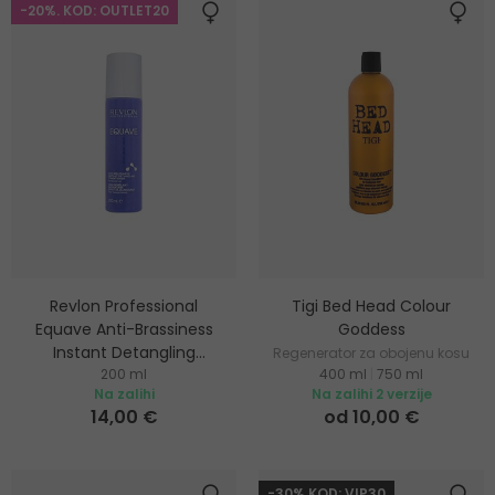
-20%. KOD: OUTLET20
Revlon Professional
Tigi Bed Head Colour
Equave Anti-Brassiness
Goddess
Instant Detangling
Regenerator za obojenu kosu
Conditioner
200 ml
400 ml
|
750 ml
Regenerator za svjetlu i plavu
Na zalihi
Na zalihi 2 verzije
kosu
14,00 €
od 10,00 €
-30% KOD: VIP30