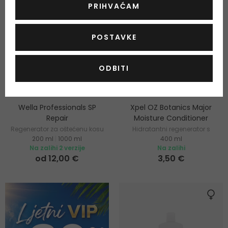
PRIHVAĆAM
POSTAVKE
ODBITI
Wella Professionals SP
Xpel OZ Botanics Major
Repair
Moisture Conditioner
Regenerator za oštećenu kosu
Hidratantni regenerator s
200 ml
|
1000 ml
400 ml
eukaliptusom za suhu kosu
Na zalihi 2 verzije
Na zalihi
od 12,00 €
3,50 €