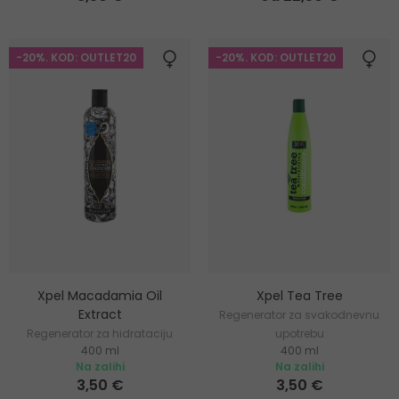
-20%. KOD: OUTLET20
-20%. KOD: OUTLET20
Xpel Macadamia Oil
Xpel Tea Tree
Extract
Regenerator za svakodnevnu
Regenerator za hidrataciju
upotrebu
400 ml
400 ml
kose
Na zalihi
Na zalihi
3,50 €
3,50 €