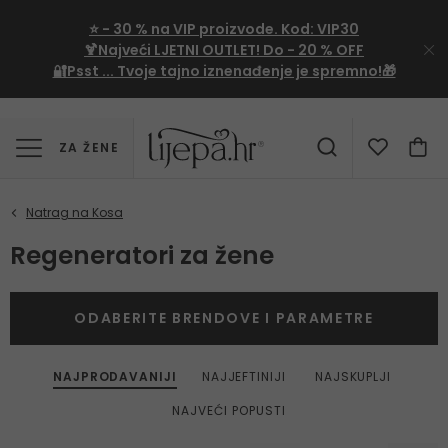
⭐
- 30 %
na VIP proizvode. Kod:
VIP30
🍹Najveći LJETNI OUTLET!
Do - 20 % OFF
🔐Psst ... Tvoje tajno iznenađenje je spremno!🎁
ZA ŽENE
Regeneratori za žene
ODABERITE BRENDOVE I PARAMETRE
NAJPRODAVANIJI
NAJJEFTINIJI
NAJSKUPLJI
NAJVEĆI POPUSTI