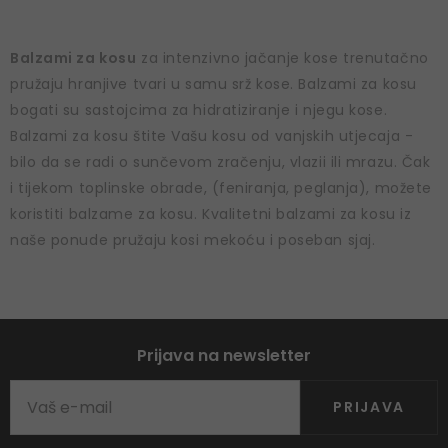
Balzami za kosu
za intenzivno jačanje kose trenutačno
pružaju hranjive tvari u samu srž kose. Balzami za kosu
bogati su sastojcima za hidratiziranje i njegu kose.
Balzami za kosu štite Vašu kosu od vanjskih utjecaja -
bilo da se radi o sunčevom zračenju, vlazii ili mrazu. Čak
i tijekom toplinske obrade, (feniranja, peglanja), možete
koristiti balzame za kosu. Kvalitetni balzami za kosu iz
naše ponude pružaju kosi mekoću i poseban sjaj.
Prijava na newsletter
PRIJAVA