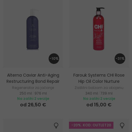
-10%
-31%
Alterna Caviar Anti-Aging
Farouk Systems CHI Rose
Restructuring Bond Repair
Hip Oil Color Nurture
Regenerator za jačanje
Zaštitni balzam za obojenu
250 ml
|
976 ml
340 ml
|
739 ml
oštećene kose
kosu
Na zalihi 2 verzije
Na zalihi 2 verzije
od 26,50 €
od 15,00 €
-20%. KOD: OUTLET20