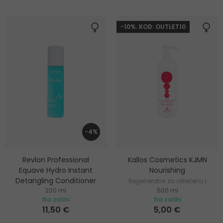
-10%. KOD: OUTLET10
-4%
Revlon Professional
Kallos Cosmetics KJMN
Equave Hydro Instant
Nourishing
Detangling Conditioner
Regenerator za oštećenu i
200 ml
500 ml
Regenerator u spreju za
suhu kosu
Na zalihi
Na zalihi
hidrataciju kose bez ispiranja
11,50 €
5,00 €