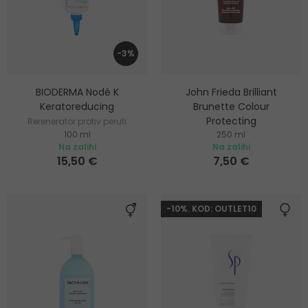
-3%
BIODERMA Nodé K
John Frieda Brilliant
Keratoreducing
Brunette Colour
Protecting
Rerenerator protiv peruti
100 ml
250 ml
Zaštitni i hidratantni šampon
Na zalihi
Na zalihi
za smeđu kosu
15,50 €
7,50 €
-10%. KOD: OUTLET10