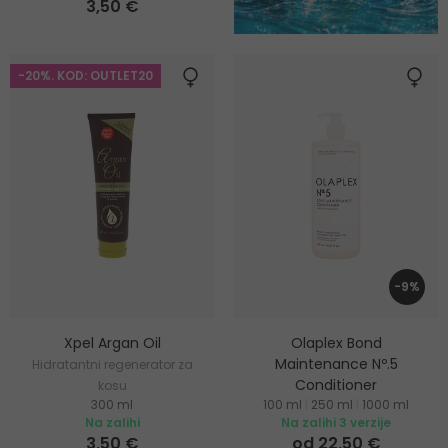
3,50 €
-20%. KOD: OUTLET20
-9%
Xpel Argan Oil
Olaplex Bond
Maintenance Nº.5
Hidratantni regenerator za
Conditioner
kosu
300 ml
100 ml
|
250 ml
|
1000 ml
Obnavljajući regenerator za
Na zalihi
Na zalihi 3 verzije
sve tipove kose
3,50 €
od 22,50 €