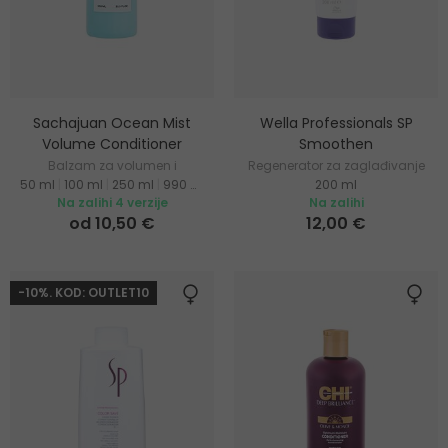
Sachajuan Ocean Mist
Wella Professionals SP
Volume Conditioner
Smoothen
Balzam za volumen i
Regenerator za zaglađivanje
50 ml
|
100 ml
|
250 ml
|
990 ml
200 ml
hidrataciju kose
neposlušne kose
Na zalihi 4 verzije
Na zalihi
od 10,50 €
12,00 €
-10%. KOD: OUTLET10