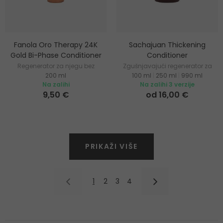
Fanola Oro Therapy 24K
Sachajuan Thickening
Gold Bi-Phase Conditioner
Conditioner
Regenerator za njegu bez
Zgušnjavajući regenerator za
200 ml
100 ml
|
250 ml
|
990 ml
ispiranja
tanku i rijetku kosu
Na zalihi
Na zalihi 3 verzije
9,50 €
od 16,00 €
PRIKAŽI VIŠE
1
2
3
4