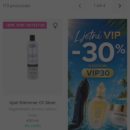
1 od 4
173 proizvoda
-20%. KOD: OUTLET20
Xpel Shimmer Of Silver
Regenerator za sivu i plavu
kosu
400 ml
Na zalihi