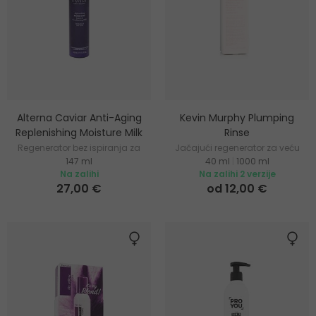
Alterna Caviar Anti-Aging
Kevin Murphy Plumping
Replenishing Moisture Milk
Rinse
Regenerator bez ispiranja za
Jačajući regenerator za veću
147 ml
40 ml
|
1000 ml
sve tipove kose
gustoću kose
Na zalihi
Na zalihi 2 verzije
27,00 €
od 12,00 €