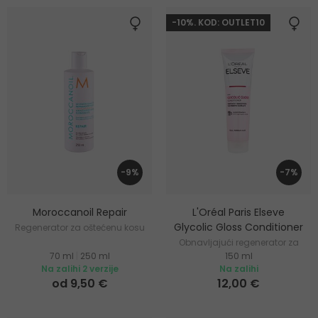
-10%. KOD: OUTLET10
-9%
-7%
Moroccanoil Repair
L'Oréal Paris Elseve
Glycolic Gloss Conditioner
Regenerator za oštećenu kosu
Obnavljajući regenerator za
70 ml
|
250 ml
150 ml
sjajnu kosu
Na zalihi 2 verzije
Na zalihi
od 9,50 €
12,00 €