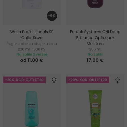
-5%
Wella Professionals SP
Farouk Systems CHI Deep
Color Save
Brilliance Optimum
Moisture
Regenerator za obojenu kosu
200 ml
|
1000 ml
355 ml
Regenerator za hidrataciju i
Na zalihi 2 verzije
Na zalihi
sjaj kose
od 11,00 €
17,00 €
-20%. KOD: OUTLET20
-20%. KOD: OUTLET20