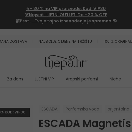
⭐
- 30 %
na VIP proizvode. Kod:
VIP30
🍹Najveći LJETNI OUTLET!
Do - 20 % OFF
🔐Psst ... Tvoje tajno iznenađenje je spremno!🎁
ZDANA DOSTAVA
NAJBOLJE CIJENE NA TRŽIŠTU
100 % ORIGINAL
Za dom
LJETNI VIP
Arapski parfemi
Niche
ESCADA
Parfemska voda
orijentalna-
0% KOD: VIP30
ESCADA Magneti