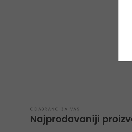
ODABRANO ZA VAS
Najprodavaniji proizv