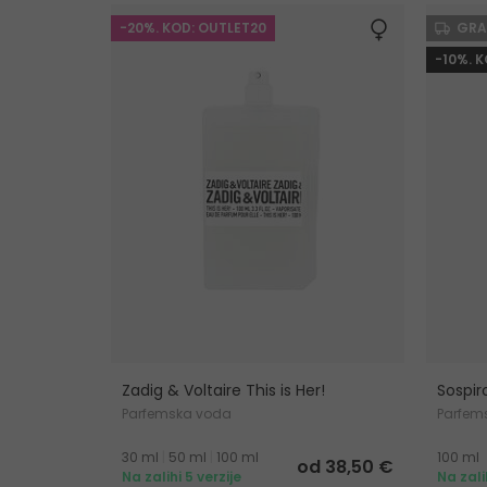
-20%. KOD: OUTLET20
GRA
-10%. 
Zadig & Voltaire This is Her!
Sospir
Parfemska voda
Parfem
30 ml
|
50 ml
|
100 ml
100 ml
od 38,50 €
Na zalihi 5 verzije
Na zali