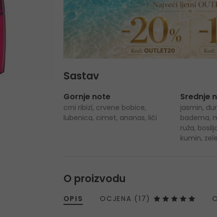
Sastav
Gornje note
Srednje 
crni ribizl, crvene bobice,
jasmin, đurđ
lubenica, cimet, ananas, liči
badema, ma
ruža, bosil
kumin, zele
O proizvodu
OPIS
OCJENA (17)
O