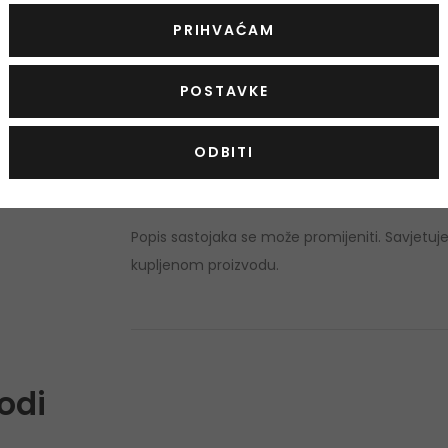
Količina i sastojci
PRIHVAĆAM
Količina: 75 ml
POSTAVKE
Alcohol Denat., Parfum (Fragrance), Aqua (W
Hydroxybenzoyl Hexyl Benzoate, Bht, Benzyl S
ODBITI
Coumarin, Linalool, Eugenol, Benzyl Alcohol, Li
19140 (Yellow 5).
Popis sastojaka se može promijeniti. Savjetuj
kupljenom proizvodu.
odi