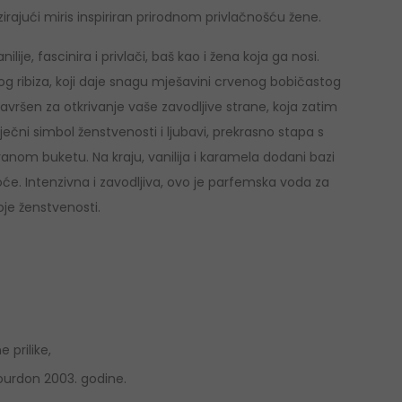
irajući miris inspiriran prirodnom privlačnošću žene.
ilije, fascinira i privlači, baš kao i žena koja ga nosi.
nog ribiza, koji daje snagu mješavini crvenog bobičastog
savršen za otkrivanje vaše zavodljive strane, koja zatim
vječni simbol ženstvenosti i ljubavi, prekrasno stapa s
anom buketu. Na kraju, vanilija i karamela dodani bazi
e. Intenzivna i zavodljiva, ovo je parfemska voda za
je ženstvenosti.
prilike,
Bourdon 2003. godine.