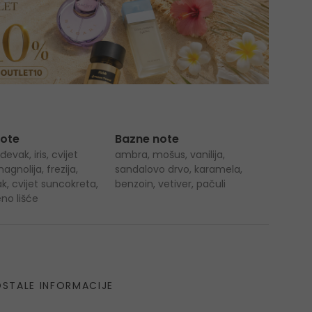
note
Bazne note
evak, iris, cvijet
ambra, mošus, vanilija,
gnolija, frezija,
sandalovo drvo, karamela,
jak, cvijet suncokreta,
benzoin, vetiver, pačuli
no lišće
STALE INFORMACIJE