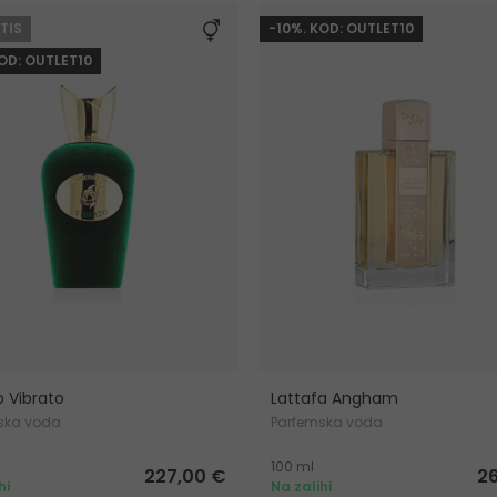
TIS
-10%. KOD: OUTLET10
KOD: OUTLET10
o Vibrato
Lattafa Angham
ska voda
Parfemska voda
100 ml
227,00 €
2
hi
Na zalihi