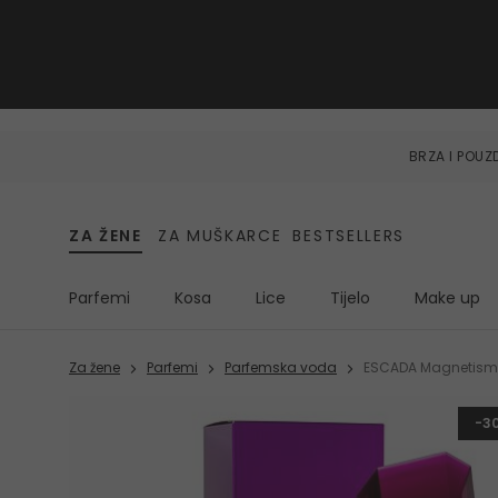
BRZA I POU
ZA ŽENE
ZA MUŠKARCE
BESTSELLERS
Parfemi
Kosa
Lice
Tijelo
Make up
Za žene
Parfemi
Parfemska voda
ESCADA Magnetism
-3