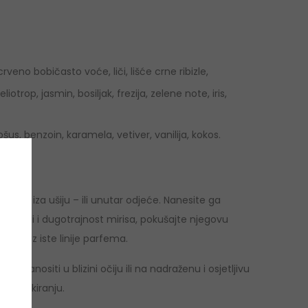
rveno bobičasto voće, liči, lišće crne ribizle,
otrop, jasmin, bosiljak, frezija, zelene note, iris,
s, benzoin, karamela, vetiver, vanilija, kokos.
rat i iza ušiju – ili unutar odjeće. Nanesite ga
 trag, ali i dugotrajnost mirisa, pokušajte njegovu
jelo iz iste linije parfema.
! Ne nanositi u blizini očiju ili na nadraženu i osjetljivu
 na pakiranju.