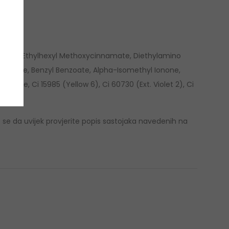
ater), Ethylhexyl Methoxycinnamate, Diethylamino
alicylate, Benzyl Benzoate, Alpha-Isomethyl Ionone,
monene, Ci 15985 (Yellow 6), Ci 60730 (Ext. Violet 2), Ci
e se da uvijek provjerite popis sastojaka navedenih na