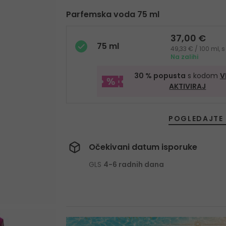
Parfemska voda 75 ml
37,00 €
75 ml
49,33 € / 100 ml,
Na zalihi
30 % popusta
s kodom
V
AKTIVIRAJ
POGLEDAJTE 
Očekivani datum isporuke
GLS
4-6 radnih dana