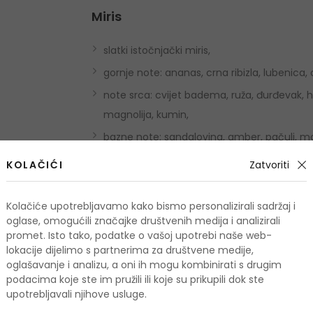
Miris
slatki istočnjački miris,
gornje note: ananas, crna ribizla, lubenica, c
note srca: cvijet badema, ruža, đurđevak, heli
magnolija, kumin,
bazne note: sandalovina, amber, pačuli, mošu
KOLAČIĆI
Zatvoriti
Upotreba
Nanesite na točke pulsa – kao što su zapešća, v
Kolačiće upotrebljavamo kako bismo personalizirali sadržaj i
oglase, omogućili značajke društvenih medija i analizirali
prskanjem iz daljine. Kako biste ojačali mirisni
promet. Isto tako, podatke o vašoj upotrebi naše web-
upotrebu nadopuniti proizvodima za kupanje i ti
lokacije dijelimo s partnerima za društvene medije,
oglašavanje i analizu, a oni ih mogu kombinirati s drugim
Upozorenje: Zapaljivo! Ne koristiti u blizini vatre
podacima koje ste im pružili ili koje su prikupili dok ste
kožu. Rok trajanja nakon otvaranja naveden je
upotrebljavali njihove usluge.