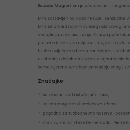
Escada Magnetism
je očaravajući i magnetiz
Miris sastavljen od klasične ruže i senzualne van
Miris se otvara notom svježeg i iskričavog cr
voća, ličija, ananasa i dinje. Snažan početak, 
prelazi u intenzivno cvjetno srce, jer se ruža, 
bijelim cvijećem u bezvremenskom i sofisticir
oslobađaju dašak senzualne, elegantne slatkoć
samouvjerene žene koje prihvaćaju snagu svo
Značajke
senzualan slatki istočnjački miris,
za samouvjerenu i ambicioznu ženu,
pogodno za svakodnevno nošenje i posebne 
miris su kreirali Steve Demercado i Pierre 