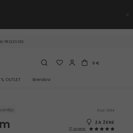
NI PROIZVODI
0 €
% OUTLET
Brendovi
vanilija
Kod:
1444
sm
ZA ŽENE
17 ocjene