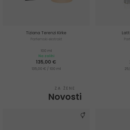
Tiziana Terenzi Kirke
Lat
Parfemski ekstrakt
Pa
100 ml
Na zalihi
135,00 €
135,00 € / 100 ml
25,
ZA ŽENE
Novosti