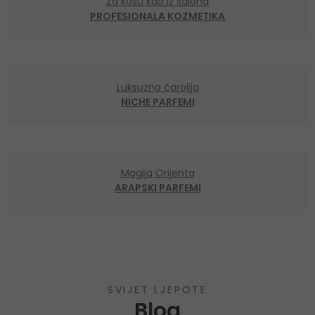
Za kosu kao iz salona
PROFESIONALA KOZMETIKA
Luksuzna čarolija
NICHE PARFEMI
Magija Orijenta
ARAPSKI PARFEMI
SVIJET LJEPOTE
Blog