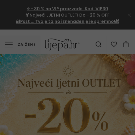
⭐
- 30 %
na VIP proizvode. Kod:
VIP30
🍹Najveći LJETNI OUTLET!
Do - 20 % OFF
🔐Psst ... Tvoje tajno iznenađenje je spremno!🎁
ZA ŽENE