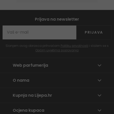
Prijava na newsletter
PRIJAVA
Slanjem ovog obrasca prihvaćam
Politiku privatnosti
i slažem se s
Općim uvjetima poslovanja
Web parfumerija
O nama
Kupnja na Lijepa.hr
Ocjena kupaca