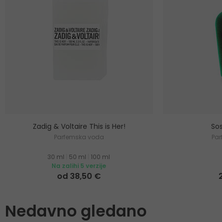
Zadig & Voltaire This is Her!
Sos
Parfemska voda
Pa
30 ml
|
50 ml
|
100 ml
Na zalihi 5 verzije
od 38,50 €
Nedavno gledano