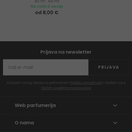
60 ml
|
100 ml
Na zalihi 3 verzije
od 8,00 €
Prijava na newsletter
PRIJAVA
Slanjem ovog obrasca prihvaćam
Politiku privatnosti
i slažem se s
Općim uvjetima poslovanja
Web parfumerija
O nama