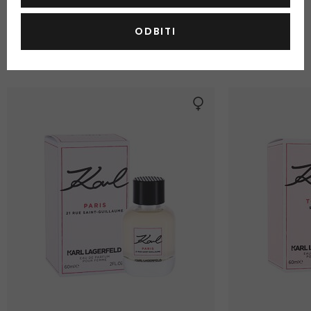
OSTALI PROIZVODI IZ ASORTIMANA
ODBITI
Karl Lagerfeld Karl