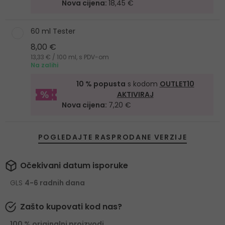
Nova cijena:
18,45 €
60 ml Tester
8,00 €
13,33 € / 100 ml, s PDV-om
Na zalihi
10 % popusta
s kodom
OUTLET10
AKTIVIRAJ
Nova cijena:
7,20 €
POGLEDAJTE RASPRODANE VERZIJE
Očekivani datum isporuke
GLS
4-6 radnih dana
Zašto kupovati kod nas?
100 % originalni proizvodi