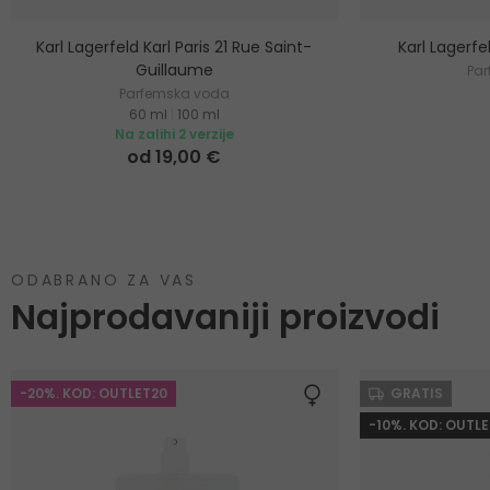
Karl Lagerfeld Karl Paris 21 Rue Saint-
Karl Lagerfe
Guillaume
Pa
Parfemska voda
60 ml
|
100 ml
Na zalihi 2 verzije
od 19,00 €
ODABRANO ZA VAS
Najprodavaniji proizvodi
-20%. KOD: OUTLET20
GRATIS
-10%. KOD: OUTLE