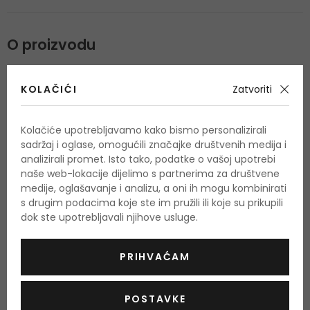
O proizvodu
OPIS
OCJENA
OSTALE INFORMACIJE
KOLAČIĆI
Zatvoriti
Kolačiće upotrebljavamo kako bismo personalizirali
sadržaj i oglase, omogućili značajke društvenih medija i
analizirali promet. Isto tako, podatke o vašoj upotrebi
Još nema recenzija za ovaj proizvod.
Budite prvi.
naše web-lokacije dijelimo s partnerima za društvene
medije, oglašavanje i analizu, a oni ih mogu kombinirati
s drugim podacima koje ste im pružili ili koje su prikupili
OCIJENITE PROIZVOD
dok ste upotrebljavali njihove usluge.
Podaci o dobivanju ocjena
PRIHVAĆAM
POSTAVKE