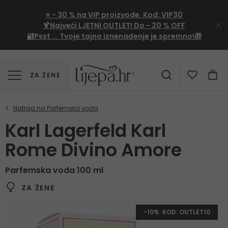
⭐
- 30 %
na VIP proizvode. Kod:
VIP30
🍹Najveći LJETNI OUTLET!
Do - 20 % OFF
🔐Psst ... Tvoje tajno iznenađenje je spremno!🎁
ZA ŽENE
Karl Lagerfeld Karl
Rome Divino Amore
Parfemska voda 100 ml
ZA ŽENE
-10%. KOD: OUTLET10