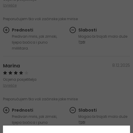
Izvješće
Preporučujem tko voli začinske jake mirise
Prednosti
Slabosti
Predivan miris, jak zimski,
Mogao bi trajati malo duže
lijepa bočica i puno
🥰🙈
mililitara.
Marina
8.12.2025
Ocjena posjetitelja
Izvješće
Preporučujem tko voli začinske jake mirise
Prednosti
Slabosti
Predivan miris, jak zimski,
Mogao bi trajati malo duže
lijepa bočica i puno
🥰🙈
mililitara.