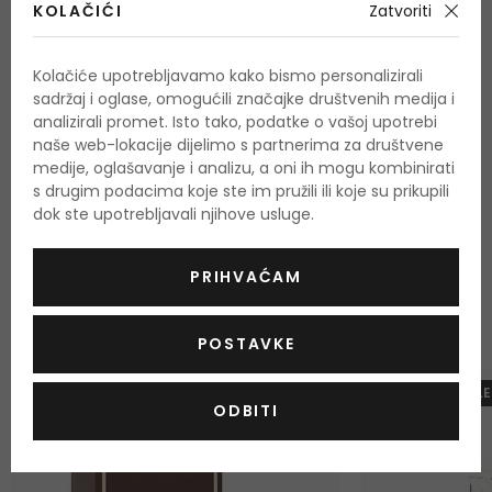
KOLAČIĆI
Zatvoriti
OCIJENITE PROIZVOD
Kolačiće upotrebljavamo kako bismo personalizirali
sadržaj i oglase, omogućili značajke društvenih medija i
analizirali promet. Isto tako, podatke o vašoj upotrebi
Podaci o dobivanju ocjena
naše web-lokacije dijelimo s partnerima za društvene
medije, oglašavanje i analizu, a oni ih mogu kombinirati
s drugim podacima koje ste im pružili ili koje su prikupili
dok ste upotrebljavali njihove usluge.
PRIHVAĆAM
OSTALI PROIZVODI IZ ASORTIMANA
Lattafa Khamrah
POSTAVKE
-10%. KOD: OUTLE
ODBITI