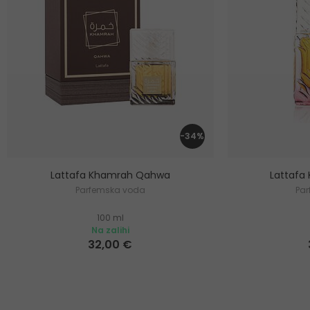
-34%
Lattafa Khamrah Qahwa
Lattafa
Parfemska voda
Pa
100 ml
Na zalihi
32,00 €