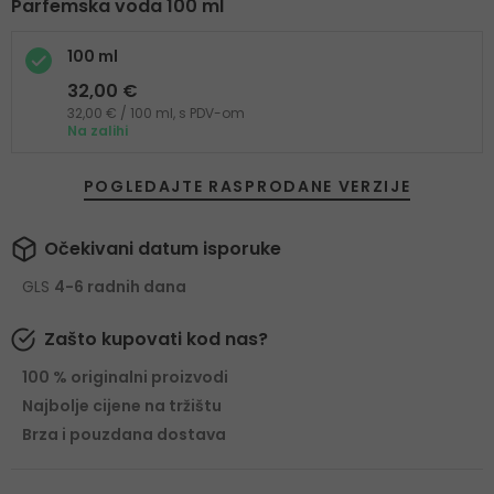
Parfemska voda 100 ml
100 ml
32,00 €
32,00 € / 100 ml, s PDV-om
Na zalihi
POGLEDAJTE RASPRODANE VERZIJE
Očekivani datum isporuke
GLS
4-6 radnih dana
Zašto kupovati kod nas?
100 % originalni proizvodi
Najbolje cijene na tržištu
Brza i pouzdana dostava