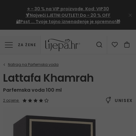
⭐
- 30 %
na VIP proizvode. Kod:
VIP30
🍹Najveći LJETNI OUTLET!
Do - 20 % OFF
🔐Psst ... Tvoje tajno iznenađenje je spremno!🎁
ZA ŽENE
Lattafa Khamrah
Parfemska voda 100 ml
UNISEX
2 ocjene