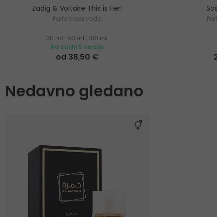
Zadig & Voltaire This is Her!
Sos
Parfemska voda
Pa
30 ml
|
50 ml
|
100 ml
Na zalihi 5 verzije
od 38,50 €
Nedavno gledano