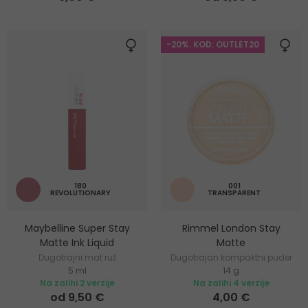
-20%. KOD: OUTLET20
180
001
REVOLUTIONARY
TRANSPARENT
Maybelline Super Stay
Rimmel London Stay
Matte Ink Liquid
Matte
Dugotrajni mat ruž
Dugotrajan kompaktni puder
5 ml
14 g
Na zalihi 2 verzije
Na zalihi 4 verzije
od 9,50 €
4,00 €