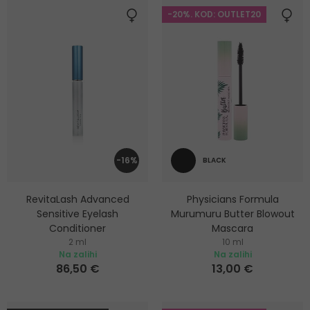
-20%. KOD: OUTLET20
-16%
BLACK
RevitaLash Advanced
Physicians Formula
Sensitive Eyelash
Murumuru Butter Blowout
Conditioner
Mascara
2 ml
10 ml
Serum za gustoću i rast
Maskara za volumen,
Na zalihi
Na zalihi
trepavica
produljenje i njegu trepavica
86,50 €
13,00 €