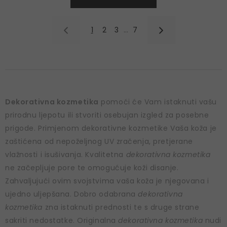
1
2
3
…
7
Dekorativna kozmetika
pomoći će Vam istaknuti vašu
prirodnu ljepotu ili stvoriti osebujan izgled za posebne
prigode. Primjenom dekorativne kozmetike Vaša koža je
zaštićena od nepoželjnog UV zračenja, pretjerane
vlažnosti i isušivanja. Kvalitetna
dekorativna kozmetika
ne začepljuje pore te omogućuje koži disanje.
Zahvaljujući ovim svojstvima vaša koža je njegovana i
ujedno uljepšana. Dobro odabrana
dekorativna
kozmetika
zna istaknuti prednosti te s druge strane
sakriti nedostatke. Originalna
dekorativna kozmetika
nudi