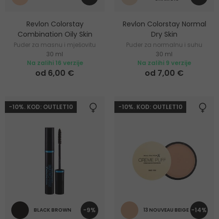
Revlon Colorstay
Revlon Colorstay Normal
Combination Oily Skin
Dry Skin
Puder za masnu i mješovitu
Puder za normalnu i suhu
30 ml
30 ml
kožu
kožu
Na zalihi 16 verzije
Na zalihi 9 verzije
od 6,00 €
od 7,00 €
-10%. KOD: OUTLET10
-10%. KOD: OUTLET10
-9%
-14%
BLACK BROWN
13 NOUVEAU BEIGE