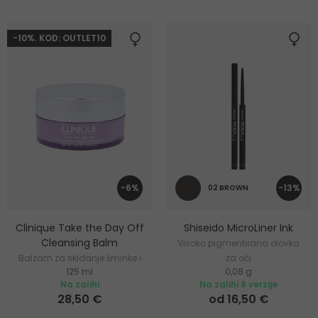
-10%. KOD: OUTLET10
-6%
-13%
02 BROWN
Clinique Take the Day Off
Shiseido MicroLiner Ink
Cleansing Balm
Visoko pigmentirana olovka
Balzam za skidanje šminke i
za oči
125 ml
0,08 g
čišćenje lica
Na zalihi
Na zalihi 8 verzije
28,50 €
od 16,50 €