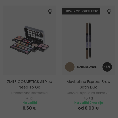
-10%. KOD: OUTLET10
-5%
DARK BLONDE
ZMILE COSMETICS All You
Maybelline Express Brow
Need To Go
Satin Duo
Dekorativna kozmetika
Olovka i sjenilo za obrve 2u1
41 g
0,71 g
Na zalihi
Na zalihi 2 verzije
8,50 €
od 8,00 €