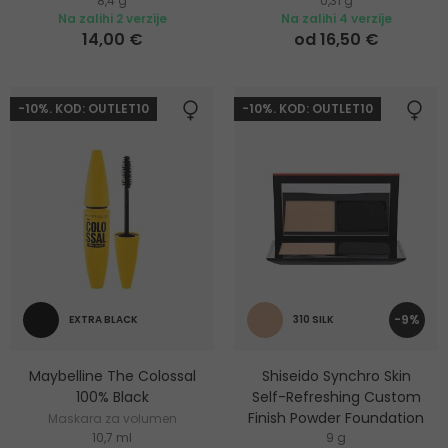
8,4 g
0,31 g
Na zalihi 2 verzije
Na zalihi 4 verzije
14,00 €
od 16,50 €
-10%. KOD: OUTLET10
-10%. KOD: OUTLET10
-9%
EXTRA BLACK
310 SILK
Maybelline The Colossal
Shiseido Synchro Skin
100% Black
Self-Refreshing Custom
Finish Powder Foundation
Maskara za volumen
10,7 ml
9 g
trepavica
Puder