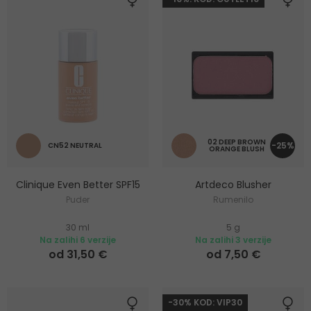
02 DEEP BROWN
-25%
CN52 NEUTRAL
ORANGE BLUSH
Clinique Even Better SPF15
Artdeco Blusher
Puder
Rumenilo
30 ml
5 g
Na zalihi 6 verzije
Na zalihi 3 verzije
od 31,50 €
od 7,50 €
-30% KOD: VIP30