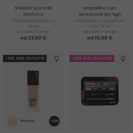
Shiseido Sports BB
Maybelline Lash
WetForce
Sensational Sky High
Vodootporna BB krema
Vodootporna maskara za
30 ml
6 ml
|
7,2 ml
produljenje i volumen
Na zalihi 3 verzije
Na zalihi 7 verzije
trepavica
od 23,50 €
od 10,00 €
-10%. KOD: OUTLET10
-20%. KOD: OUTLET20
-16%
130 OPAL