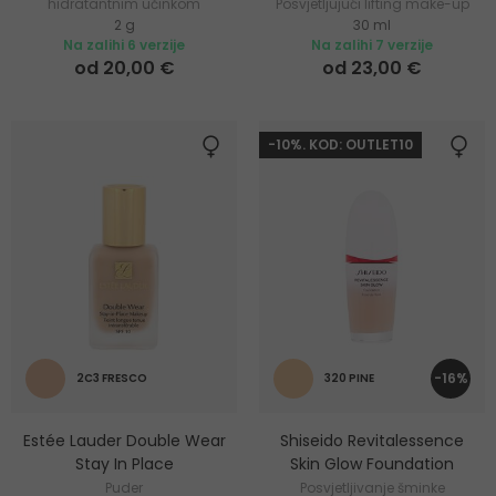
hidratantnim učinkom
Posvjetljujući lifting make-up
2 g
30 ml
Na zalihi 6 verzije
Na zalihi 7 verzije
od 20,00 €
od 23,00 €
-10%. KOD: OUTLET10
-16%
2C3 FRESCO
320 PINE
Estée Lauder Double Wear
Shiseido Revitalessence
Stay In Place
Skin Glow Foundation
Puder
Posvjetljivanje šminke