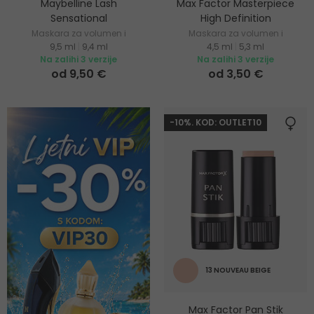
Maybelline Lash
Max Factor Masterpiece
Sensational
High Definition
Maskara za volumen i
Maskara za volumen i
9,5 ml
|
9,4 ml
4,5 ml
|
5,3 ml
produljenje trepavica
definiranje trepavica
Na zalihi 3 verzije
Na zalihi 3 verzije
od 9,50 €
od 3,50 €
-10%. KOD: OUTLET10
13 NOUVEAU BEIGE
Max Factor Pan Stik