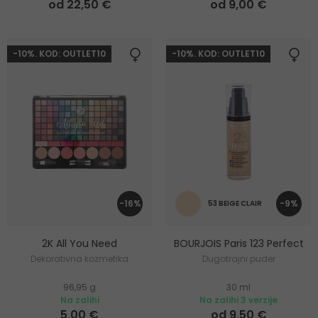
od 22,50 €
od 9,00 €
-10%. KOD: OUTLET10
-10%. KOD: OUTLET10
-16%
-9%
53 BEIGE CLAIR
2K All You Need
BOURJOIS Paris 123 Perfect
Dekorativna kozmetika
Dugotrajni puder
96,95 g
30 ml
Na zalihi
Na zalihi 3 verzije
5,00 €
od 9,50 €