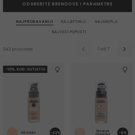
ODABERITE BRENDOVE I PARAMETRE
NAJPRODAVANIJI
NAJJEFTINIJI
NAJSKUPLJI
NAJVEĆI POPUSTI
1 od 7
342 proizvoda
-10%. KOD: OUTLET10
150 BUFF
-42%
-6%
110 IVORY
CHAMOIS