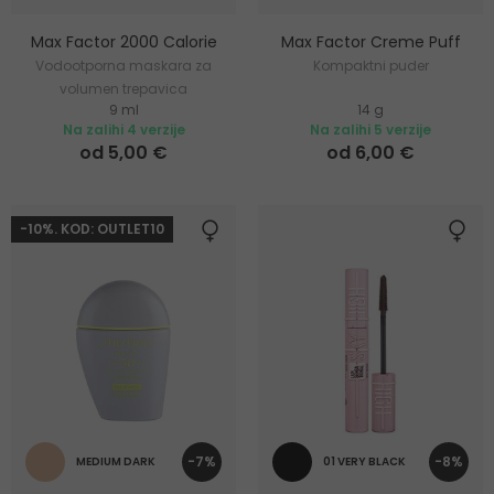
Max Factor 2000 Calorie
Max Factor Creme Puff
Vodootporna maskara za
Kompaktni puder
volumen trepavica
9 ml
14 g
Na zalihi 4 verzije
Na zalihi 5 verzije
od 5,00 €
od 6,00 €
-10%. KOD: OUTLET10
-7%
-8%
MEDIUM DARK
01 VERY BLACK