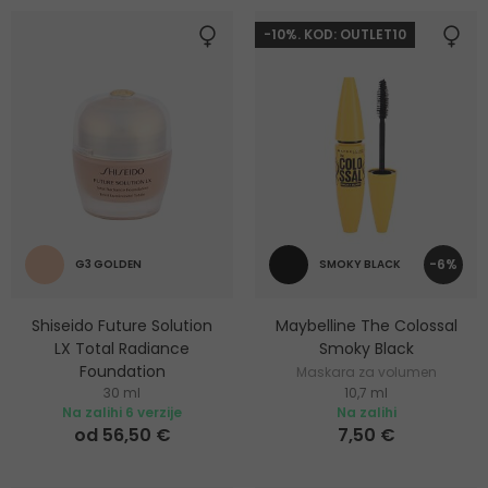
-10%. KOD: OUTLET10
-6%
G3 GOLDEN
SMOKY BLACK
Shiseido Future Solution
Maybelline The Colossal
LX Total Radiance
Smoky Black
Foundation
Maskara za volumen
30 ml
10,7 ml
Posvjetljujući puder
trepavica
Na zalihi 6 verzije
Na zalihi
od 56,50 €
7,50 €