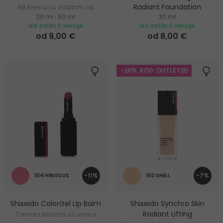
Radiant Foundation
BB krema sa zaštitom od
20 ml
|
50 ml
30 ml
sunca
Hidratantni i posvjetljujući
Na zalihi 5 verzije
Na zalihi 3 verzije
puder
od 9,00 €
od 8,00 €
-20%. KOD: OUTLET20
-11%
-7%
104 HIBISCUS
160 SHELL
Shiseido ColorGel Lip Balm
Shiseido Synchro Skin
Radiant Lifting
Tonirani balzam za usne s