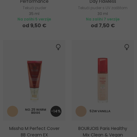
Performance
Day Flawless
Tekući puder
Tekući puder s UV zaštitom
35 ml
30 ml
Na zalihi 5 verzije
Na zalihi 7 verzije
od 9,50 €
od 7,50 €
NO.25 WARM
-14%
52W VANILLA
BEIGE
Missha M Perfect Cover
BOURJOIS Paris Healthy
BB Cream EX
Mix Clean & Vegan