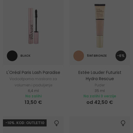
-6%
BLACK
5W1 BRONZE
L'Oréal Paris Lash Paradise
Estée Lauder Futurist
Hydra Rescue
Vodootporna maskara za
volumen i poduljenje
Puder
6,4 ml
35 ml
trepavica
Na zalihi
Na zalihi 3 verzije
13,50 €
od 42,50 €
-10%. KOD: OUTLET10