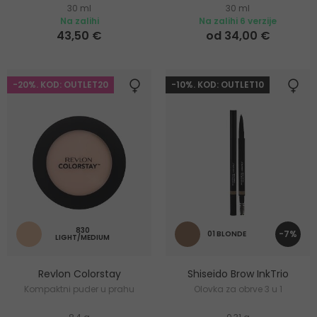
30 ml
30 ml
Na zalihi
Na zalihi 6 verzije
43,50 €
od 34,00 €
-20%. KOD: OUTLET20
-10%. KOD: OUTLET10
830
-7%
01 BLONDE
LIGHT/MEDIUM
Revlon Colorstay
Shiseido Brow InkTrio
Kompaktni puder u prahu
Olovka za obrve 3 u 1