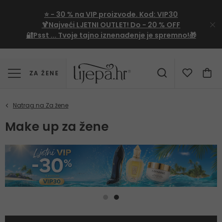
⭐
- 30 %
na VIP proizvode. Kod:
VIP30
🍹Najveći LJETNI OUTLET!
Do - 20 % OFF
🔐Psst ... Tvoje tajno iznenađenje je spremno!🎁
ZA ŽENE
Make up za žene