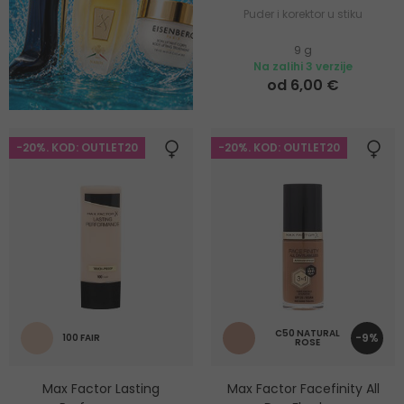
Puder i korektor u stiku
9 g
Na zalihi 3 verzije
od 6,00 €
-20%. KOD: OUTLET20
-20%. KOD: OUTLET20
C50 NATURAL
-9%
100 FAIR
ROSE
Max Factor Lasting
Max Factor Facefinity All