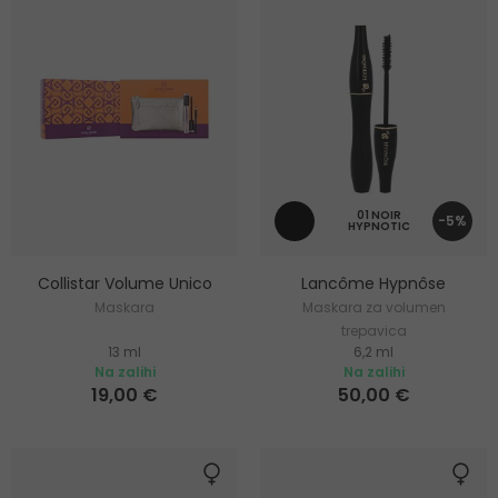
01 NOIR
-5%
HYPNOTIC
Collistar Volume Unico
Lancôme Hypnôse
Maskara
Maskara za volumen
trepavica
13 ml
6,2 ml
Na zalihi
Na zalihi
19,00 €
50,00 €