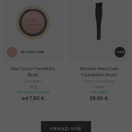
-14%
05 LOVELY PINK
Max Factor Facefinity
Shiseido Hasu Fude
Blush
Foundation Brush
Rumenilo
Kist za šminkanje
1,5 g
1 kom
Na zalihi 3 verzije
Na zalihi
od 7,50 €
29,00 €
PRIKAŽI VIŠE