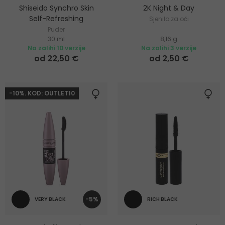
Shiseido Synchro Skin
2K Night & Day
Self-Refreshing
Sjenilo za oči
Puder
30 ml
8,16 g
Na zalihi 10 verzije
Na zalihi 3 verzije
od 22,50 €
od 2,50 €
-10%. KOD: OUTLET10
-5%
VERY BLACK
RICH BLACK