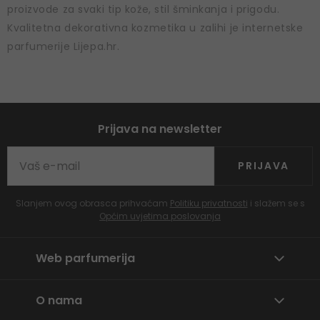
proizvode za svaki tip kože, stil šminkanja i prigodu.
Kvalitetna dekorativna kozmetika u zalihi je internetske
parfumerije Lijepa.hr.
Prijava na newsletter
PRIJAVA
Slanjem ovog obrasca prihvaćam
Politiku privatnosti
i slažem se s
Općim uvjetima poslovanja
Web parfumerija
O nama