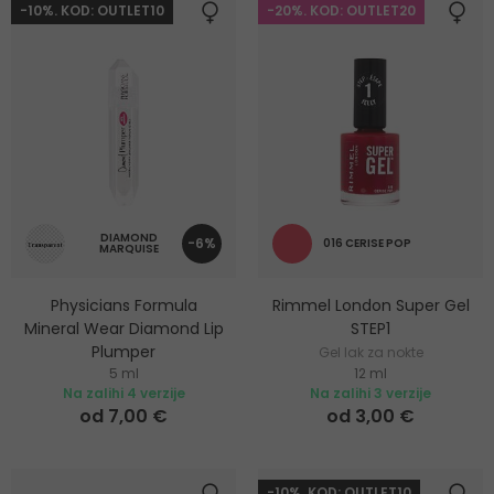
-10%. KOD: OUTLET10
-20%. KOD: OUTLET20
DIAMOND
-6%
016 CERISE POP
MARQUISE
Physicians Formula
Rimmel London Super Gel
Mineral Wear Diamond Lip
STEP1
Plumper
Gel lak za nokte
5 ml
12 ml
Hidratantni sjaj za punije
Na zalihi 4 verzije
Na zalihi 3 verzije
usne
od 7,00 €
od 3,00 €
-10%. KOD: OUTLET10