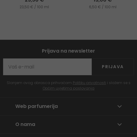
23,50 € / 100 ml
6,50 € / 100 ml
Prijava na newsletter
PRIJAVA
Slanjem ovog obrasca prihvaćam
Politiku privatnosti
i slažem se s
Općim uvjetima poslovanja
Web parfumerija
O nama