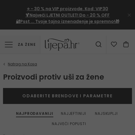
⭐
- 30 %
na VIP proizvode. Kod:
VIP30
🍹Najveći LJETNI OUTLET!
Do - 20 % OFF
🔐Psst ... Tvoje tajno iznenađenje je spremno!🎁
ZA ŽENE
Proizvodi protiv uši za žene
ODABERITE BRENDOVE I PARAMETRE
NAJPRODAVANIJI
NAJJEFTINIJI
NAJSKUPLJI
NAJVEĆI POPUSTI