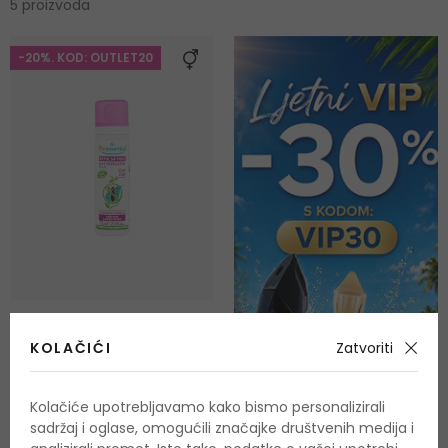
5 proizvoda
-20%. KOD: OUTLET20
Puressentiel Head Lice
Repellent Spray
KOLAČIĆI
Zatvoriti
Proizvod protiv uši
75 ml
Na zalihi
Kolačiće upotrebljavamo kako bismo personalizirali
14,50 €
sadržaj i oglase, omogućili značajke društvenih medija i