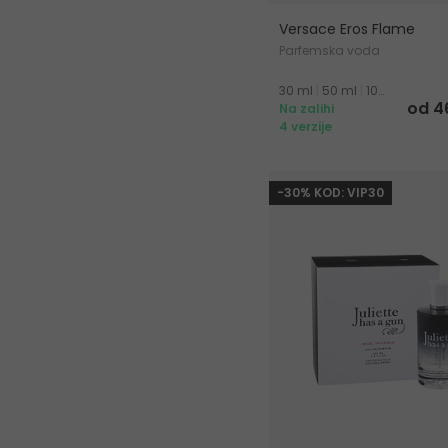
Versace Eros Flame
Parfemska voda
30 ml
|
50 ml
|
100 ml
od 4
Na zalihi
4 verzije
-30% KOD: VIP30