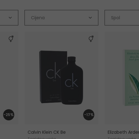
Cijena
Spol
-25%
-17%
Calvin Klein CK Be
Elizabeth Ard
Toaletna voda
Toaletna voda