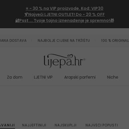
⭐
- 30 %
na VIP proizvode. Kod:
VIP30
🍹Najveći LJETNI OUTLET!
Do - 20 % OFF
🔐Psst ... Tvoje tajno iznenađenje je spremno!🎁
ZDANA DOSTAVA
NAJBOLJE CIJENE NA TRŽIŠTU
100 % ORIGINAL
Za dom
LJETNI VIP
Arapski parfemi
Niche
VANIJI
NAJJEFTINIJI
NAJSKUPLJI
NAJVEĆI POPUSTI