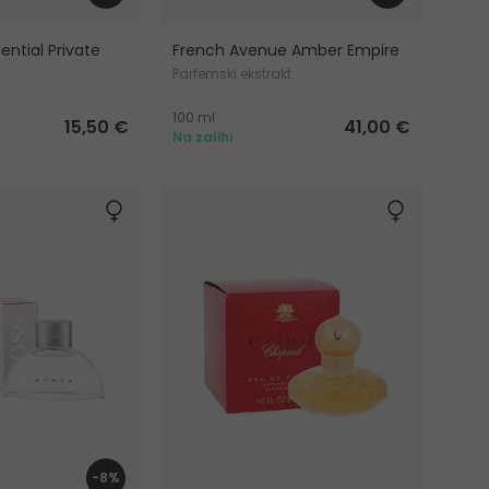
ential Private
French Avenue Amber Empire
Parfemski ekstrakt
a
100 ml
15,50 €
41,00 €
Na zalihi
-8%