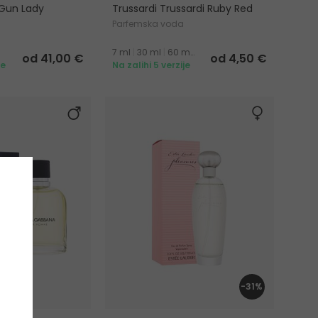
 Gun Lady
Trussardi Trussardi Ruby Red
Parfemska voda
a
7 ml
|
30 ml
|
60 ml
|
90 ml
od 41,00 €
od 4,50 €
je
Na zalihi 5 verzije
-31%