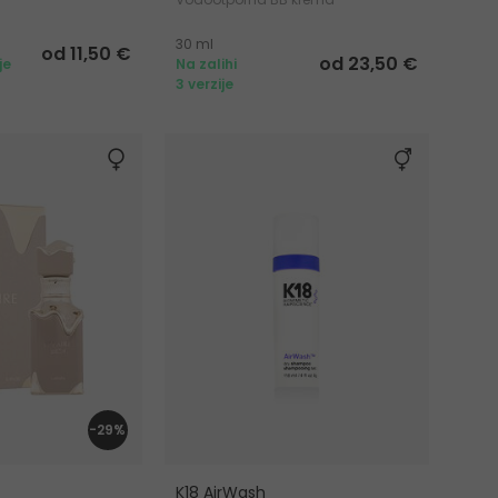
30 ml
od 11,50 €
od 23,50 €
je
Na zalihi
3 verzije
-29%
K18 AirWash