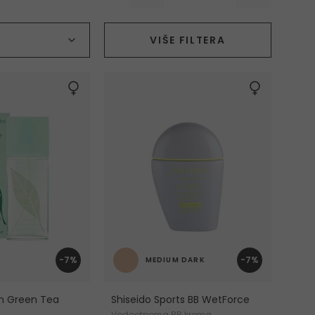
Kategorija
VIŠE FILTERA
-7%
-7%
MEDIUM DARK
en Green Tea
Shiseido Sports BB WetForce
Vodootporna BB krema