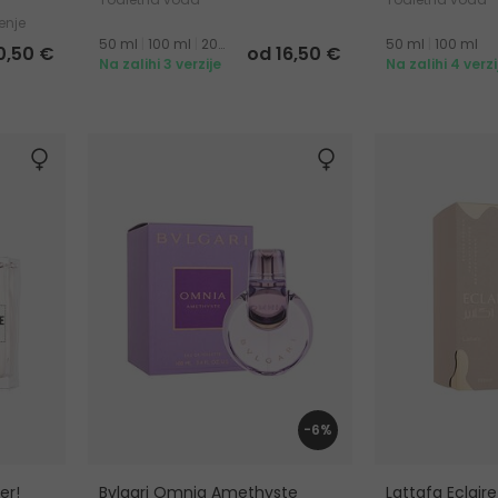
enje
50 ml
|
100 ml
|
200 ml
50 ml
|
100 ml
0,50 €
od 16,50 €
Na zalihi 3 verzije
Na zalihi 4 verzi
-6%
er!
Bvlgari Omnia Amethyste
Lattafa Eclaire