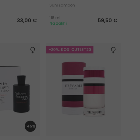
a
Suhi šampon
118 ml
33,00 €
59,50 €
Na zalihi
-20%. KOD: OUTLET20
-45%