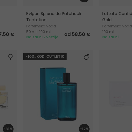
Bvlgari Splendida Patchouli
Lattafa Confid
Tentation
Gold
Parfemska voda
Parfemska vod
50 ml
|
100 ml
100 ml
7,50 €
od 58,50 €
Na zalihi 2 verzije
Na zalihi
-10%. KOD: OUTLET10
-31%
-12%