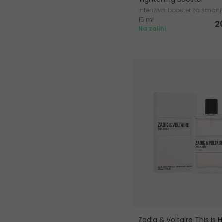
Intenzivni booster za smanj
15 ml
bora i pora
2
Na zalihi
Zadig & Voltaire This is H