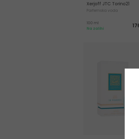
Xerjoff JTC Torino21
Parfemska voda
100 ml
17
Na zalihi