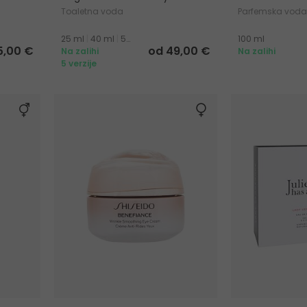
Toaletna voda
Parfemska vod
25 ml
|
40 ml
|
50 ml
|
100 ml
100 ml
5,00 €
od 49,00 €
Na zalihi
Na zalihi
5 verzije