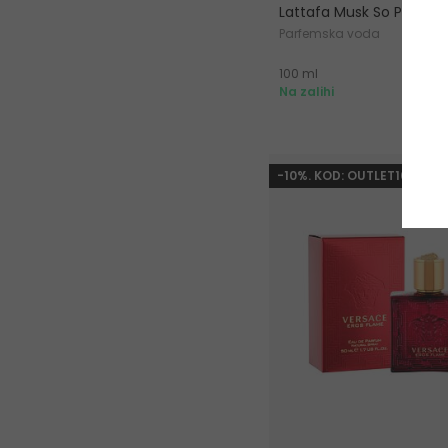
Lattafa Musk So Poudré
Parfemska voda
100 ml
2
Na zalihi
-10%. KOD: OUTLET10