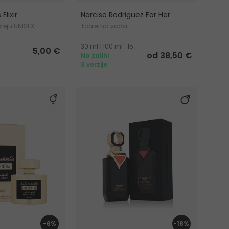
Elixir
Narciso Rodriguez For Her
reju UNISEX
Toaletna voda
30 ml
|
100 ml
|
150 ml
5,00 €
od 38,50 €
Na zalihi
3 verzije
-6%
-18%