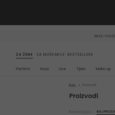
BRZA I POU
ZA ŽENE
ZA MUŠKARCE
BESTSELLERS
Parfemi
Kosa
Lice
Tijelo
Make up
Kući
Proizvodi
Proizvodi
Razvrstaj po:
NAJPRODA