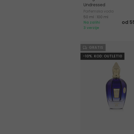
Undressed
Parfemska voda
50 ml
|
100 ml
od 5
Na zalihi
3 verzije
GRATIS
-10%. KOD: OUTLET10