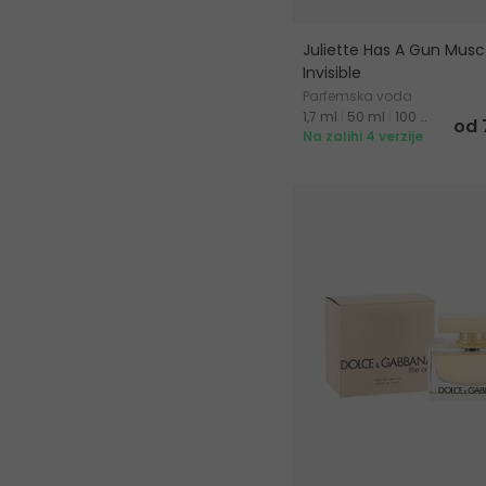
Juliette Has A Gun Musc
Invisible
Parfemska voda
1,7 ml
|
50 ml
|
100 ml
od 
Na zalihi 4 verzije