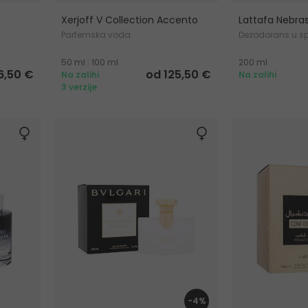
Xerjoff V Collection Accento
Lattafa Nebras 
Parfemska voda
Dezodorans u sp
50 ml
|
100 ml
200 ml
6,50 €
od 125,50 €
Na zalihi
Na zalihi
3 verzije
-4%