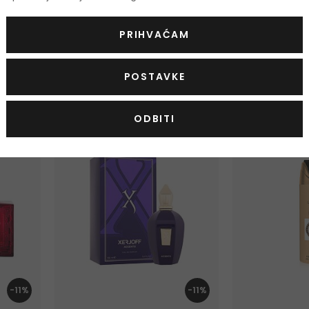
e
Laura Biagiotti Roma
Dolce&Gabba
Toaletna voda
Toaletna voda
PRIHVAĆAM
25 ml
|
50 ml
|
100 ml
75 ml
|
125 ml
|
200 ml
1,00 €
od 22,00 €
Na zalihi
Na zalihi
POSTAVKE
3 verzije
4 verzije
ODBITI
GRATIS
-20%. KOD: OUT
-10%. KOD: OUTLET10
-11%
-11%