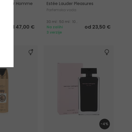
na Pour Homme
Estée Lauder Pleasures
Parfemska voda
30 ml
|
50 ml
|
100 ml
od 47,00 €
od 23,50 €
Na zalihi
3 verzije
LET20
-4%