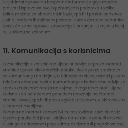
Uvijek imate pravo na besplatne informacije gdje možete
provjeriti ispravnost svojih pohranjenih podataka. Ukoliko
želite, možete se obratiti na info@lijepa.hr i poslati nam svoj
upit e-mailom ili običnom poštom. Nakon dostave podataka,
izvršit će se svi ispravci, zatvaranja ili brisanja - u mjeri u kojoj
su u skladu sa zakonom.
11. Komunikacija s korisnicima
Komunikacija s korisnicima Lijepa.hr odvija se preko internet
stranice i preko elektroničkih poruka, dakle preko sredstava
za komunikaciju na daljinu, u određenim slučajevima i putem
telefona odnosno pošte. Komunikacija s korisnicima odvija se
i preko društvenih mreža na kojima je registriran profil Lijepe.
Korisnik se s određenom ponudom upoznaje na internet
stranici www.lijepa.hr ili preko oglasa u tiskanim, elektroničkim
ili internet medijima.
Ponuda na internet stranici bit će sastavljena tako da će iz
njezine poruke biti jasno i vidljivo da se radi o ponudi artikala
ili usluga s određenim popustima, akcijama ili pogodnostima,