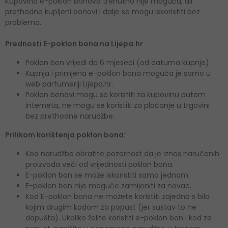
Kupovina e-poklon bonova trenutno nije moguća, ali
prethodno kupljeni bonovi i dalje se mogu iskoristiti bez
problema.
Prednosti E-poklon bona na Lijepa.hr
Poklon bon vrijedi do 6 mjeseci (od datuma kupnje).
Kupnja i primjena e-poklon bona moguća je samo u
web parfumeriji Lijepa.hr.
Poklon bonovi mogu se koristiti za kupovinu putem
interneta, ne mogu se koristiti za plaćanje u trgovini
bez prethodne narudžbe.
Prilikom korištenja poklon bona:
Kod narudžbe obratite pozornost da je iznos naručenih
proizvoda veći od vrijednosti poklon bona.
E-poklon bon se može iskoristiti samo jednom.
E-poklon bon nije moguće zamijeniti za novac.
Kod E-poklon bona ne možete koristiti zajedno s bilo
kojim drugim kodom za popust (jer sustav to ne
dopušta). Ukoliko želite koristiti e-poklon bon i kod za