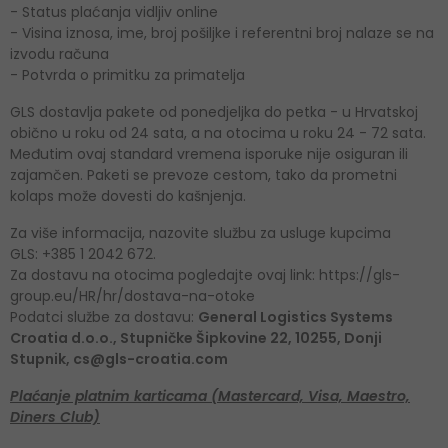
- Status plaćanja vidljiv online
- Visina iznosa, ime, broj pošiljke i referentni broj nalaze se na
izvodu računa
- Potvrda o primitku za primatelja
GLS dostavlja pakete od ponedjeljka do petka - u Hrvatskoj
obično u roku od 24 sata, a na otocima u roku 24 - 72 sata.
Međutim ovaj standard vremena isporuke nije osiguran ili
zajamčen. Paketi se prevoze cestom, tako da prometni
kolaps može dovesti do kašnjenja.
Za više informacija, nazovite službu za usluge kupcima
GLS: +385 1 2042 672.
Za dostavu na otocima pogledajte ovaj link: https://gls-
group.eu/HR/hr/dostava-na-otoke
Podatci službe za dostavu:
General Logistics Systems
Croatia d.o.o., Stupničke Šipkovine 22, 10255, Donji
Stupnik, cs@gls-croatia.com
Plaćanje platnim karticama (Mastercard, Visa, Maestro,
Diners Club)