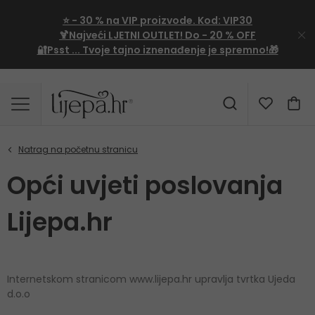
⭐
- 30 %
na VIP proizvode. Kod:
VIP30
🍹Najveći LJETNI OUTLET!
Do - 20 % OFF
🔐Psst ... Tvoje tajno iznenađenje je spremno!🎁
Opći uvjeti poslovanja
Lijepa.hr
Internetskom stranicom www.lijepa.hr upravlja tvrtka Ujeda
d.o.o