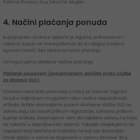
Paloma Picasso, Guy Laroche, Mugler.
4. Načini plaćanja ponuda
Kupnja preko stranice Lijepa.hr je sigurna, jednostavna i
udobna. Kupac se mora pobrinuti da su njegovi podatci
ispravni i istiniti, bez obzira na način plaćanja.
Omogućujemo sljedeće načine plaćanja:
Plaćanje pouzećem (preuzimanjem pošiljke preko službe
za dostavu GLS):
Dostava naručenih proizvoda u našoj se internet trgovini
izvodi u najkraćem mogućem roku i ovisi o raspoloživosti
artikala. Artikle dostavljamo putem dostavne službe GLS na
adresu koju ste naveli prilikom registracije, odnosno prilikom
kupnje artikala. Savjetujemo vam da napišete adresu na kojoj
se nalazite u dopodnevnim satima. Također savjetujemo da
napišete broj telefona ili mobitela na koji vas dostavljač
može dobiti i s vama se dogovoriti o načinu dostave. Broj