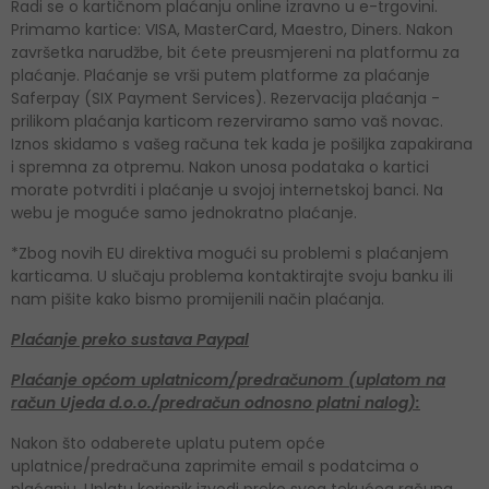
Radi se o kartičnom plaćanju online izravno u e-trgovini.
Primamo kartice: VISA, MasterCard, Maestro, Diners. Nakon
završetka narudžbe, bit ćete preusmjereni na platformu za
plaćanje. Plaćanje se vrši putem platforme za plaćanje
Saferpay (SIX Payment Services). Rezervacija plaćanja -
prilikom plaćanja karticom rezerviramo samo vaš novac.
Iznos skidamo s vašeg računa tek kada je pošiljka zapakirana
i spremna za otpremu. Nakon unosa podataka o kartici
morate potvrditi i plaćanje u svojoj internetskoj banci. Na
webu je moguće samo jednokratno plaćanje.
*Zbog novih EU direktiva mogući su problemi s plaćanjem
karticama. U slučaju problema kontaktirajte svoju banku ili
nam pišite kako bismo promijenili način plaćanja.
Plaćanje preko sustava Paypal
Plaćanje općom uplatnicom/predračunom (uplatom na
račun Ujeda d.o.o./predračun odnosno platni nalog):
Nakon što odaberete uplatu putem opće
uplatnice/predračuna zaprimite email s podatcima o
plaćanju. Uplatu korisnik izvodi preko svog tekućeg računa