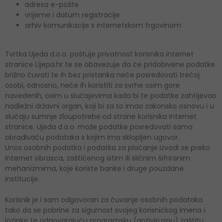
adresa e-pošte
vrijeme i datum registracije
arhiv komunikacije s internetskom trgovinom
Tvrtka Ujeda d.o.o. poštuje privatnost korisnika internet
stranice Lijepa.hr te se obavezuje da će pridobivene podatke
brižno čuvati te ih bez pristanka neće posredovati trećoj
osobi, odnosno, neće ih koristiti za svrhe osim gore
navedenih, osim u slučajevima kada bi te podatke zahtijevao
nadležni državni organ, koji bi za to imao zakonsko osnovu i u
slučaju sumnje zloupotrebe od strane korisnika internet
stranice. Ujeda d.o.o. može podatke posredovati samo
obrađivaču podataka s kojim ima sklopljen ugovor.
Unos osobnih podatka i podatka za plaćanje izvodi se preko
internet obrasca, zaštićenog istim ili sličnim šifriranim
mehanizmima, koje koriste banke i druge pouzdane
institucije.
Korisnik je i sam odgovoran za čuvanje osobnih podataka
tako da se pobrine za sigurnost svojeg korisničkog imena i
lozinke te odgovarajuću programsku (antivirusnu) zaštitu