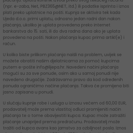
(npr. e-zaba, Net, PBZ365@NET, itd.) ili podatke isprinta i iznos
plati preko uplatnice na pošti. Kupnja se aktivira tek kada
Ujeda d.o.o. primi uplatu, odnosno jedan radni dan nakon
plaćanja, ukoliko je uplata provedena preko internet
bankarstva do 15. sati, ili do dva radna dana ako je uplata
provedena na pošti. Nakon plaćanja kupac prima artikl(e) i
račun.
U koliko biste prilikom plaćanja naišli na problem, uvijek se
možete obratiti našim djelatnicama za pomoć kupcima
putem e-pošte info@lijepa.hr. Navedeni načini plaćanja
mogući su za sve ponude, osim ako u samoj ponudi nije
navedeno drugačije. Zadržavamo pravo da kod određenih
ponuda ograničimo načine plaćanja. Takva će promijena biti
jasno zapisana u ponudi.
U slučaju kupnje robe i usluga u iznosu većem od 60,00 EUR,
prodavatelj može prema vlastitoj odluci promijeniti način
plaćanja te o tome obavijestiti kupca. Kupac može zatražiti
plaćanje unaprijed prema predračunu. Prodavatelj može
tražiti od kupca avans kao jamstvo za ozbiljnost posla. Iznos