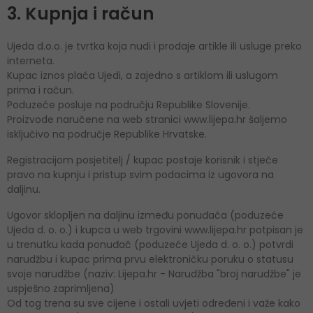
3. Kupnja i račun
Ujeda d.o.o. je tvrtka koja nudi i prodaje artikle ili usluge preko
interneta.
Kupac iznos plaća Ujedi, a zajedno s artiklom ili uslugom
prima i račun.
Poduzeće posluje na području Republike Slovenije.
Proizvode naručene na web stranici www.lijepa.hr šaljemo
isključivo na područje Republike Hrvatske.
Registracijom posjetitelj / kupac postaje korisnik i stječe
pravo na kupnju i pristup svim podacima iz ugovora na
daljinu.
Ugovor sklopljen na daljinu između ponuđača (poduzeće
Ujeda d. o. o.) i kupca u web trgovini www.lijepa.hr potpisan je
u trenutku kada ponuđač (poduzeće Ujeda d. o. o.) potvrdi
narudžbu i kupac prima prvu elektroničku poruku o statusu
svoje narudžbe (naziv: Lijepa.hr - Narudžba "broj narudžbe" je
uspješno zaprimljena)
Od tog trena su sve cijene i ostali uvjeti određeni i važe kako