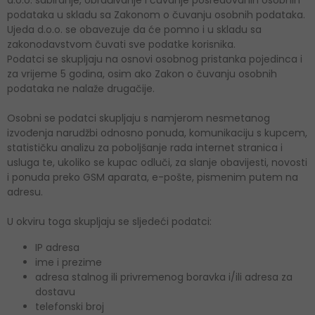
d.o.o. sabiranje, obrađivanje i čuvanje posredovanih osobnih
podataka u skladu sa Zakonom o čuvanju osobnih podataka.
Ujeda d.o.o. se obavezuje da će pomno i u skladu sa
zakonodavstvom čuvati sve podatke korisnika.
Podatci se skupljaju na osnovi osobnog pristanka pojedinca i
za vrijeme 5 godina, osim ako Zakon o čuvanju osobnih
podataka ne nalaže drugačije.
Osobni se podatci skupljaju s namjerom nesmetanog
izvođenja narudžbi odnosno ponuda, komunikaciju s kupcem,
statističku analizu za poboljšanje rada internet stranica i
usluga te, ukoliko se kupac odluči, za slanje obavijesti, novosti
i ponuda preko GSM aparata, e-pošte, pismenim putem na
adresu.
U okviru toga skupljaju se sljedeći podatci:
IP adresa
ime i prezime
adresa stalnog ili privremenog boravka i/ili adresa za
dostavu
telefonski broj