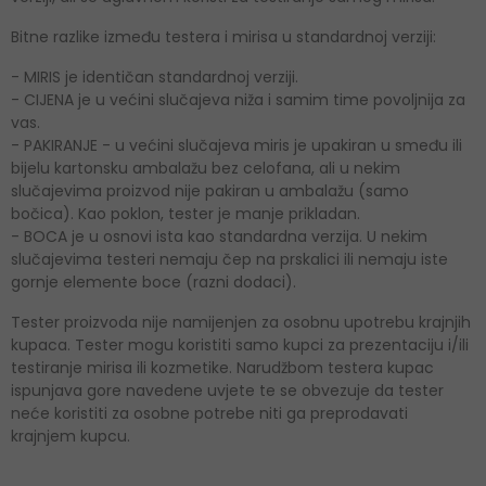
Bitne razlike između testera i mirisa u standardnoj verziji:
- MIRIS je identičan standardnoj verziji.
- CIJENA je u većini slučajeva niža i samim time povoljnija za
vas.
- PAKIRANJE - u većini slučajeva miris je upakiran u smeđu ili
bijelu kartonsku ambalažu bez celofana, ali u nekim
slučajevima proizvod nije pakiran u ambalažu (samo
bočica). Kao poklon, tester je manje prikladan.
- BOCA je u osnovi ista kao standardna verzija. U nekim
slučajevima testeri nemaju čep na prskalici ili nemaju iste
gornje elemente boce (razni dodaci).
Tester proizvoda nije namijenjen za osobnu upotrebu krajnjih
kupaca. Tester mogu koristiti samo kupci za prezentaciju i/ili
testiranje mirisa ili kozmetike. Narudžbom testera kupac
ispunjava gore navedene uvjete te se obvezuje da tester
neće koristiti za osobne potrebe niti ga preprodavati
krajnjem kupcu.