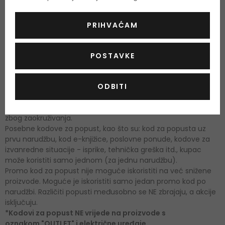
Cijene svih ponuda artikala ili usluga unaprijed su određene i
sadrže PDV. Cijene važe za sve kupce no samo i isključivo za
vrijeme trajanja pojedinačne ponude i u slučaju plaćanja
PRIHVAĆAM
navedenih u ovim općim uvjetima i samo na internet
stranici Lijepe.
POSTAVKE
Cijene vrijede do trenutka kad paket zaprimite. Zadržavamo
pravo promjene valjanosti cijena.
ODBITI
Cijene se zaokružuju na dva decimalna mjesta (1 cent).
Korištenje koda za popust može rezultirati manjom razlikom
između cijene u košaricu i konačne cijene obavljene kupnje
zbog zaokruživanja.
Posebne kodove za popust, kao što su: kod za popusta uz
prvu narudžbu, kod e-knjižice, poslovne ponude, kodove za
izvanredne situacije - isprike, tehnička greška itd., kupac
može koristiti samo jednom (za jednu narudžbu).
Promo kod za popust nije moguće iskoristiti na već snižene
proizvode. Moguće je iskoristiti samo jedan promo kod po
narudžbi. Različiti popusti međusobno se NE zbrajaju, a akcije
isključuju.
*Kodovi za popust NE vrijede na proizvode s
oznakom "OUTLET" i električne uređaje.