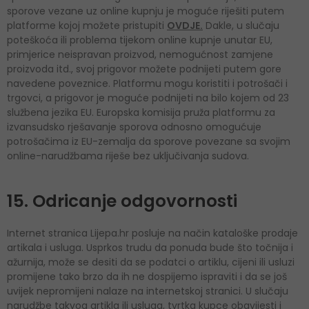
sporove vezane uz online kupnju je moguće riješiti putem
platforme kojoj možete pristupiti
OVDJE.
Dakle, u slučaju
poteškoća ili problema tijekom online kupnje unutar EU,
primjerice neispravan proizvod, nemogućnost zamjene
proizvoda itd., svoj prigovor možete podnijeti putem gore
navedene poveznice. Platformu mogu koristiti i potrošači i
trgovci, a prigovor je moguće podnijeti na bilo kojem od 23
službena jezika EU. Europska komisija pruža platformu za
izvansudsko rješavanje sporova odnosno omogućuje
potrošačima iz EU-zemalja da sporove povezane sa svojim
online-narudžbama riješe bez uključivanja sudova.
15. Odricanje odgovornosti
Internet stranica Lijepa.hr posluje na način kataloške prodaje
artikala i usluga. Usprkos trudu da ponuda bude što točnija i
ažurnija, može se desiti da se podatci o artiklu, cijeni ili usluzi
promijene tako brzo da ih ne dospijemo ispraviti i da se još
uvijek nepromijeni nalaze na internetskoj stranici. U slučaju
narudžbe takvog artikla ili usluga, tvrtka kupce obavijesti i