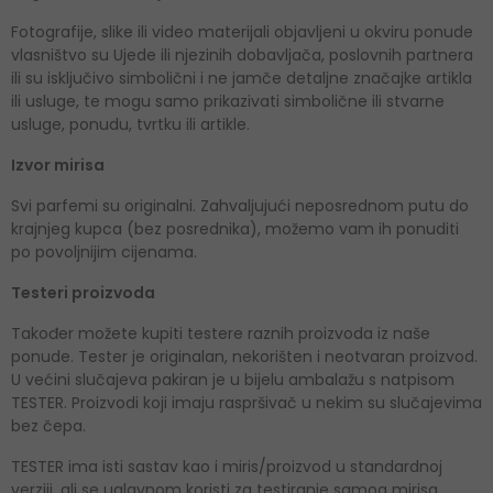
Fotografije, slike ili video materijali objavljeni u okviru ponude
vlasništvo su Ujede ili njezinih dobavljača, poslovnih partnera
ili su isključivo simbolični i ne jamče detaljne značajke artikla
ili usluge, te mogu samo prikazivati simbolične ili stvarne
usluge, ponudu, tvrtku ili artikle.
Izvor mirisa
Svi parfemi su originalni. Zahvaljujući neposrednom putu do
krajnjeg kupca (bez posrednika), možemo vam ih ponuditi
po povoljnijim cijenama.
Testeri proizvoda
Također možete kupiti testere raznih proizvoda iz naše
ponude. Tester je originalan, nekorišten i neotvaran proizvod.
U većini slučajeva pakiran je u bijelu ambalažu s natpisom
TESTER. Proizvodi koji imaju raspršivač u nekim su slučajevima
bez čepa.
TESTER ima isti sastav kao i miris/proizvod u standardnoj
verziji, ali se uglavnom koristi za testiranje samog mirisa.