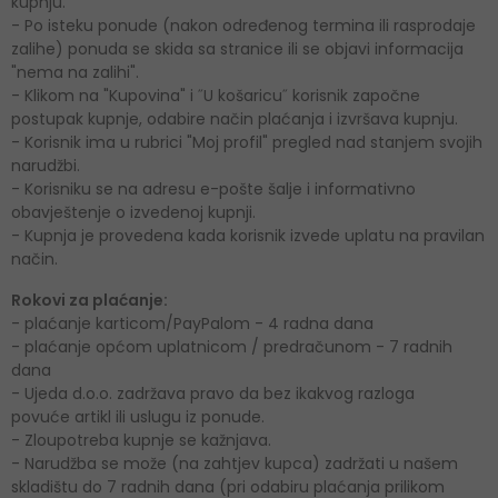
kupnju.
- Po isteku ponude (nakon određenog termina ili rasprodaje
zalihe) ponuda se skida sa stranice ili se objavi informacija
"nema na zalihi".
- Klikom na "Kupovina" i ˝U košaricu˝ korisnik započne
postupak kupnje, odabire način plaćanja i izvršava kupnju.
- Korisnik ima u rubrici "Moj profil" pregled nad stanjem svojih
narudžbi.
- Korisniku se na adresu e-pošte šalje i informativno
obavještenje o izvedenoj kupnji.
- Kupnja je provedena kada korisnik izvede uplatu na pravilan
način.
Rokovi za plaćanje:
- plaćanje karticom/PayPalom - 4 radna dana
- plaćanje općom uplatnicom / predračunom - 7 radnih
dana
- Ujeda d.o.o. zadržava pravo da bez ikakvog razloga
povuće artikl ili uslugu iz ponude.
- Zloupotreba kupnje se kažnjava.
- Narudžba se može (na zahtjev kupca) zadržati u našem
skladištu do 7 radnih dana (pri odabiru plaćanja prilikom