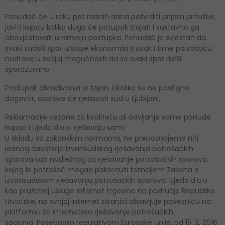
Ponuđač će u roku pet radnih dana potvrditi prijem pritužbe,
javiti kupcu koliko dugo će potupak trajati i sustavno ga
obavještavati u razvoju postupka. Ponuđač je svjestan da
svaki sudski spor iziskuje ekonomski trošak i time potrošaču
nudi sve u svojoj mogućnosti da se svaki spor riješi
sporazumno.
Postupak obrađivanja je tajan. Ukoliko se ne postigne
dogovor, sporove će rješavati sud u Ljubljani.
Reklamacije vezane za kvalitetu ali odvijanje same ponude
kupac i Ujeda d.o.o. rješavaju sami.
U skladu sa zakonskim normama, ne prepoznajemo niti
jednog davatelja izvansudskog rješavanja potrošačkih
sporova kao nadležnog za rješavanje potrošačkih sporova,
kojeg bi potrošač mogao pokrenuti temeljem Zakona o
izvansudskom rješavanju potrošačkih sporova. Ujeda d.o.o.
kao pružatelj usluge internet trgovine na područje Republike
Hrvatske, na svojoj internet stranici objavljuje poveznicu na
platformu za internetsko rješavanje potrošačkih
sporova. Posebnom regulativom Europske unije, od 15. 2. 2016.