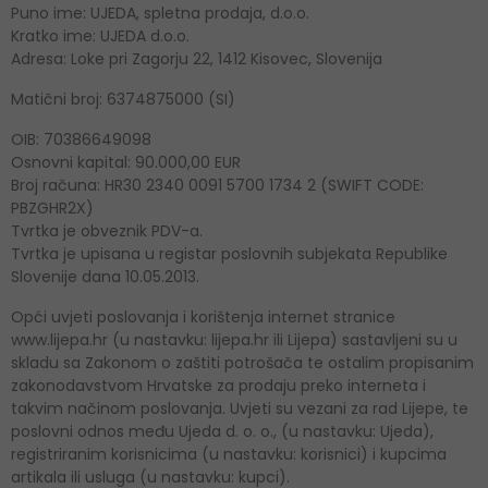
Puno ime: UJEDA, spletna prodaja, d.o.o.
Kratko ime: UJEDA d.o.o.
Adresa: Loke pri Zagorju 22, 1412 Kisovec, Slovenija
Matični broj: 6374875000 (SI)
OIB: 70386649098
Osnovni kapital: 90.000,00 EUR
Broj računa: HR30 2340 0091 5700 1734 2 (SWIFT CODE:
PBZGHR2X)
Tvrtka je obveznik PDV-a.
Tvrtka je upisana u registar poslovnih subjekata Republike
Slovenije dana 10.05.2013.
Opći uvjeti poslovanja i korištenja internet stranice
www.lijepa.hr (u nastavku: lijepa.hr ili Lijepa) sastavljeni su u
skladu sa Zakonom o zaštiti potrošača te ostalim propisanim
zakonodavstvom Hrvatske za prodaju preko interneta i
takvim načinom poslovanja. Uvjeti su vezani za rad Lijepe, te
poslovni odnos među Ujeda d. o. o., (u nastavku: Ujeda),
registriranim korisnicima (u nastavku: korisnici) i kupcima
artikala ili usluga (u nastavku: kupci).