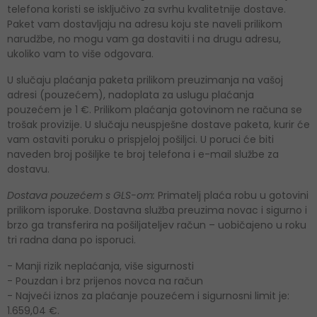
telefona koristi se isključivo za svrhu kvalitetnije dostave.
Paket vam dostavljaju na adresu koju ste naveli prilikom
narudžbe, no mogu vam ga dostaviti i na drugu adresu,
ukoliko vam to više odgovara.
U slučaju plaćanja paketa prilikom preuzimanja na vašoj
adresi (pouzećem), nadoplata za uslugu plaćanja
pouzećem je 1 €. Prilikom plaćanja gotovinom ne računa se
trošak provizije. U slučaju neuspješne dostave paketa, kurir će
vam ostaviti poruku o prispjeloj pošiljci. U poruci će biti
naveden broj pošiljke te broj telefona i e-mail službe za
dostavu.
Dostava pouzećem s GLS-om:
Primatelj plaća robu u gotovini
prilikom isporuke. Dostavna služba preuzima novac i sigurno i
brzo ga transferira na pošiljateljev račun – uobičajeno u roku
tri radna dana po isporuci.
- Manji rizik neplaćanja, više sigurnosti
- Pouzdan i brz prijenos novca na račun
- Najveći iznos za plaćanje pouzećem i sigurnosni limit je:
1.659,04 €.