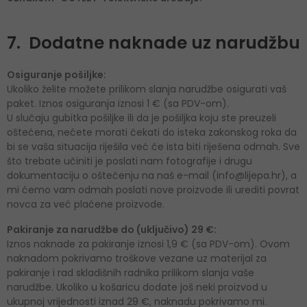
7. Dodatne naknade uz narudžbu
Osiguranje pošiljke:
Ukoliko želite možete prilikom slanja narudžbe osigurati vaš
paket. Iznos osiguranja iznosi 1 € (sa PDV-om).
U slučaju gubitka pošiljke ili da je pošiljka koju ste preuzeli
oštećena, nećete morati čekati do isteka zakonskog roka da
bi se vaša situacija riješila već će ista biti riješena odmah. Sve
što trebate učiniti je poslati nam fotografije i drugu
dokumentaciju o oštećenju na naš e-mail (info@lijepa.hr), a
mi ćemo vam odmah poslati nove proizvode ili urediti povrat
novca za već plaćene proizvode.
Pakiranje za narudžbe do (uključivo) 29 €:
Iznos naknade za pakiranje iznosi 1,9 € (sa PDV-om). Ovom
naknadom pokrivamo troškove vezane uz materijal za
pakiranje i rad skladišnih radnika prilikom slanja vaše
narudžbe. Ukoliko u košaricu dodate još neki proizvod u
ukupnoj vrijednosti iznad 29 €, naknadu pokrivamo mi.