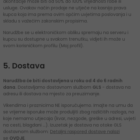
akontacije može biti od 50% do 100% vrijednosti robe ili
usluge. Ovakav način prodaje ne utječe na kasnija prava
kupca koja ima prema ovim općim uvjetima poslovanja i u
skladu s važećim zakonskim propisima.
Narudžbe se u elektroničkom obliku spremaju na serveru i
kupcu su dostupne u svakom trenutku, vidjeti ih može u
svom korisničkom profilu (Moj profil).
5. Dostava
Narudžba će biti dostavljena u roku od 4 do 6 radnih
dana.
Dostavljamo dostavnom službom
GLS
- dostava na
adresu ili dostava na mjesto za preuzimanje.
Vikendima i praznicima NE isporučujemo. Imajte na umu da
se vrijeme isporuke može produljiti zbog različitih razloga, na
koje nemamo utjecaja (kvar, nezgode, greške u adresi, uvjeti
na cesti, blagdani ...). Izuzetak je dostava na otoke GLS
dostavnom službom:
Detaljni raspored dostave nalazi
se
OVDJE
.