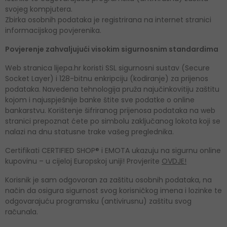
svojeg kompjutera.
Zbirka osobnih podataka je registrirana na internet stranici
informacijskog povjerenika.
Povjerenje zahvaljujući visokim sigurnosnim standardima
Web stranica lijepa.hr koristi SSL sigurnosni sustav (Secure
Socket Layer) i 128-bitnu enkripciju (kodiranje) za prijenos
podataka. Navedena tehnologija pruža najučinkovitiju zaštitu
kojom i najuspješnije banke štite sve podatke o online
bankarstvu. Korištenje šifriranog prijenosa podataka na web
stranici prepoznat ćete po simbolu zaključanog lokota koji se
nalazi na dnu statusne trake vašeg preglednika.
Certifikati CERTIFIED SHOP® i EMOTA ukazuju na sigurnu online
kupovinu – u cijeloj Europskoj uniji! Provjerite
OVDJE!
Korisnik je sam odgovoran za zaštitu osobnih podataka, na
način da osigura sigurnost svog korisničkog imena i lozinke te
odgovarajuću programsku (antivirusnu) zaštitu svog
računala.