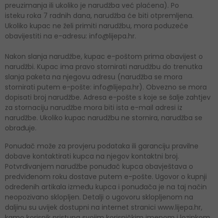
preuzimanja ili ukoliko je narudžba već plaćena). Po
isteku roka 7 radnih dana, narudžba će biti otpremljena.
Ukoliko kupac ne želi primiti narudžbu, mora poduzeće
obavijestiti na e-adresu: info@lijepa.hr.
Nakon slanja narudžbe, kupac e-poštom prima obavijest o
narudžbi. Kupac ima pravo stornirati narudžbu do trenutka
slanja paketa na njegovu adresu (narudžba se mora
stornirati putem e-pošte: info@lijepa.hr). Obvezno se mora
dopisati broj narudžbe. Adresa e-pošte s koje se šalje zahtjev
za stornaciju narudžbe mora biti ista e-mail adresi iz
narudžbe. Ukoliko kupac narudžbu ne stornira, narudžba se
obrađuje.
Ponuđač može za provjeru podataka ili garanciju pravilne
dobave kontaktirati kupca na njegov kontaktni broj.
Potvrđivanjem narudžbe ponuđač kupca obavještava o
predviđenom roku dostave putem e-pošte. Ugovor o kupnji
određenih artikala između kupca i ponuđača je na taj način
neopozivano sklopljen. Detalji o ugovoru sklopljenom na
daljinu su uvijek dostupni na internet stranici www.lijepa.hr,
kamo korisnik pristupa svojim korisničkim imenom i lozinkom,