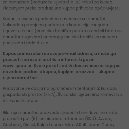
za ponuđača (poduzeće Ujeda d. o. o.) tako i za kupca.
Plaćanjem preko predračuna kupac prihvaća opće uvjete.
Kupac je osoba s podacima navedenim u narudžbi.
Naknadna promjena podataka o kupcu nije moguća.
Ugovor o kupnji (prva elektronička poruka o dodjeli i statusu
narudžbe/ugovora) pohranjuje se elektronički na serveru
poduzeća Ujeda d. o. o.
Kupac prima račun na svoju e-mail adresu, a može ga
preuzeti i na svom profilu u internet trgovini
www.lijepa.hr. Svaki paket sadrži dostavnicu na kojoj su
navedeni podaci o kupcu, kupljeni proizvodi i ukupna
cijena narudžbe.
Poslovanje se odvija na ograničenim teritorijima: Europski
gospodarski prostor (E.E.A), Švicarska, Ujedinjeno Kraljevstvo
i/ili Kanalski otoci.
Bilo koja narudžba proizvoda sljedećih brendova ne može
premašiti pet (5) jedinica iste reference (SKU): Azzaro,
Cacharel, Diesel, Ralph Lauren, Viktor&Rolf, Urban Decay,