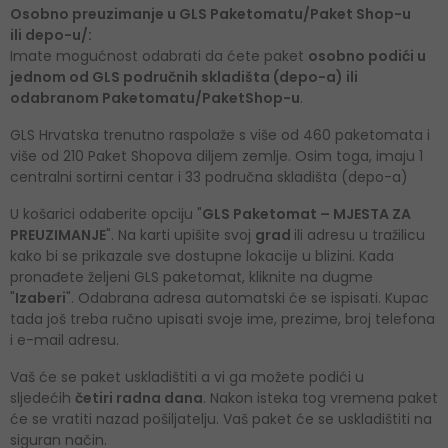
Osobno preuzimanje u GLS Paketomatu/Paket Shop-u
ili depo-u/:
Imate mogućnost odabrati da ćete paket
osobno podići u
jednom od GLS područnih skladišta (depo-a) ili
odabranom Paketomatu/PaketShop-u
.
GLS Hrvatska trenutno raspolaže s više od 460 paketomata i
više od 210 Paket Shopova diljem zemlje. Osim toga, imaju 1
centralni sortirni centar i 33 područna skladišta (depo-a)
U košarici odaberite opciju "
GLS Paketomat – MJESTA ZA
PREUZIMANJE
". Na karti upišite svoj
grad
ili adresu u tražilicu
kako bi se prikazale sve dostupne lokacije u blizini. Kada
pronađete željeni GLS paketomat, kliknite na dugme
"
Izaberi
". Odabrana adresa automatski će se ispisati. Kupac
tada još treba ručno upisati svoje ime, prezime, broj telefona
i e-mail adresu.
Vaš će se paket uskladištiti a vi ga možete podići u
sljedećih
četiri radna dana
. Nakon isteka tog vremena paket
će se vratiti nazad pošiljatelju. Vaš paket će se uskladištiti na
siguran način.