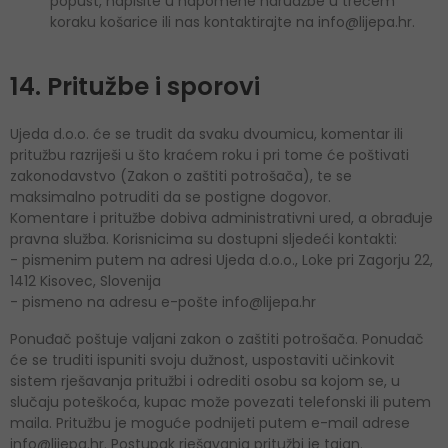
popust, napišite u napomene narudžbe u trećem
koraku košarice ili nas kontaktirajte na info@lijepa.hr.
14. Pritužbe i sporovi
Ujeda d.o.o. će se trudit da svaku dvoumicu, komentar ili
pritužbu razriješi u što kraćem roku i pri tome će poštivati
zakonodavstvo (Zakon o zaštiti potrošača), te se
maksimalno potruditi da se postigne dogovor.
Komentare i pritužbe dobiva administrativni ured, a obrađuje
pravna služba. Korisnicima su dostupni sljedeći kontakti:
- pismenim putem na adresi Ujeda d.o.o., Loke pri Zagorju 22,
1412 Kisovec, Slovenija
- pismeno na adresu e-pošte info@lijepa.hr
Ponuđač poštuje valjani zakon o zaštiti potrošača. Ponudač
će se truditi ispuniti svoju dužnost, uspostaviti učinkovit
sistem rješavanja pritužbi i odrediti osobu sa kojom se, u
slučaju poteškoća, kupac može povezati telefonski ili putem
maila. Pritužbu je moguće podnijeti putem e-mail adrese
info@lijepa.hr. Postupak rješavanja pritužbi je tajan.