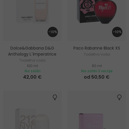
-10%
-10%
Dolce&Gabbana D&G
Paco Rabanne Black XS
Anthology L´Imperatrice
Toaletna voda
Toaletna voda
100 ml
80 ml
Na zalihi
Na zalihi 2 verzije
42,00 €
od 50,50 €