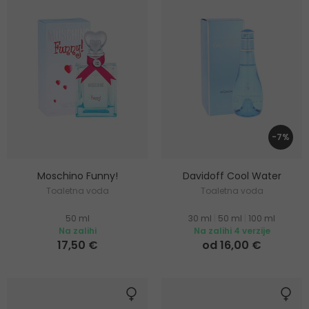
-7%
Moschino Funny!
Davidoff Cool Water
Toaletna voda
Toaletna voda
50 ml
30 ml
|
50 ml
|
100 ml
Na zalihi
Na zalihi 4 verzije
17,50 €
od 16,00 €