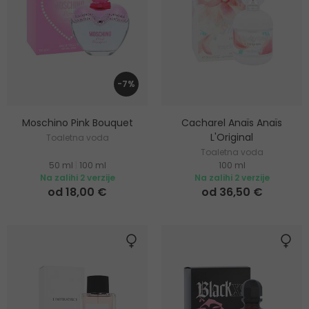
-7%
Moschino Pink Bouquet
Cacharel Anaïs Anaïs
L'Original
Toaletna voda
Toaletna voda
50 ml
|
100 ml
100 ml
Na zalihi 2 verzije
Na zalihi 2 verzije
od 18,00 €
od 36,50 €