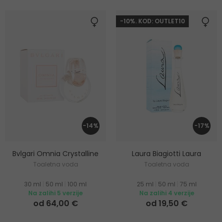
-10%. KOD: OUTLET10
-14%
-17%
Bvlgari Omnia Crystalline
Laura Biagiotti Laura
Toaletna voda
Toaletna voda
30 ml
|
50 ml
|
100 ml
25 ml
|
50 ml
|
75 ml
Na zalihi 5 verzije
Na zalihi 4 verzije
od 64,00 €
od 19,50 €