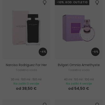
-10%. KOD: OUTLET10
-4%
-6%
Narciso Rodriguez For Her
Bvlgari Omnia Amethyste
Toaletna voda
Toaletna voda
30 ml
|
100 ml
|
150 ml
40 ml
|
50 ml
|
100 ml
Na zalihi 3 verzije
Na zalihi 4 verzije
od 38,50 €
od 54,50 €