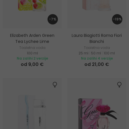
-7%
-19%
Elizabeth Arden Green
Laura Biagiotti Roma Fiori
Tea Lychee Lime
Bianchi
Toaletna voda
Toaletna voda
100 ml
25 ml
|
50 ml
|
100 ml
Na zalihi 2 verzije
Na zalihi 4 verzije
od 9,00 €
od 21,00 €