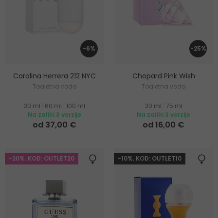
-6%
-25%
Carolina Herrera 212 NYC
Chopard Pink Wish
Toaletna voda
Toaletna voda
30 ml
|
60 ml
|
100 ml
30 ml
|
75 ml
Na zalihi 3 verzije
Na zalihi 3 verzije
od 37,00 €
od 16,00 €
-20%. KOD: OUTLET20
-10%. KOD: OUTLET10