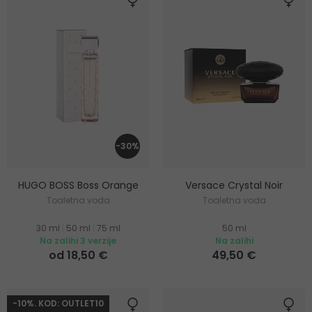
-30%
HUGO BOSS Boss Orange
Versace Crystal Noir
Toaletna voda
Toaletna voda
30 ml
|
50 ml
|
75 ml
50 ml
Na zalihi 3 verzije
Na zalihi
od 18,50 €
49,50 €
-10%. KOD: OUTLET10