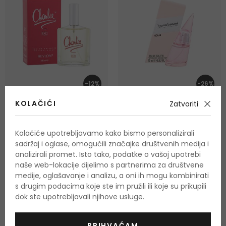
-12%
-26%
KOLAČIĆI
Zatvoriti
Revlon Charlie Red
Bruno Banani Woman
Toaletna voda
Toaletna voda
Kolačiće upotrebljavamo kako bismo personalizirali
sadržaj i oglase, omogućili značajke društvenih medija i
100 ml
20 ml
Na zalihi
Na zalihi
analizirali promet. Isto tako, podatke o vašoj upotrebi
7,00 €
8,50 €
naše web-lokacije dijelimo s partnerima za društvene
medije, oglašavanje i analizu, a oni ih mogu kombinirati
s drugim podacima koje ste im pružili ili koje su prikupili
dok ste upotrebljavali njihove usluge.
PRIHVAĆAM