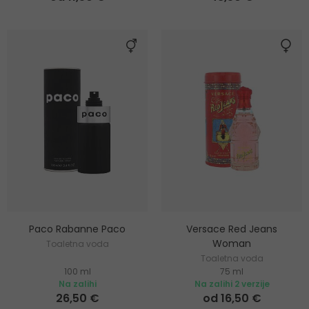
Paco Rabanne Paco
Versace Red Jeans
Woman
Toaletna voda
Toaletna voda
100 ml
75 ml
Na zalihi
Na zalihi 2 verzije
26,50 €
od 16,50 €