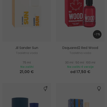
-7%
Jil Sander Sun
Dsquared2 Red Wood
Toaletna voda
Toaletna voda
75 ml
30 ml
|
50 ml
|
100 ml
Na zalihi
Na zalihi 4 verzije
21,00 €
od 17,50 €