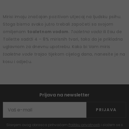
Mirisi imaju značajan pozitivan utjecaj na ljudsku psihu.
Stoga bismo svako jutro trebali započeti sa svojom
omiljenom
toaletnom vodom
.
Toaletna voda
ili Eau de
Toilette sadrži 4 – 8% mirisnih tvari, tako da je prikladna
uglavnom za dnevnu upotrebu. Kako bi Vam miris
toaletne vode
trajao tijekom cijelog dana, nanesite je na
kosu i odjeću.
Prijava na newsletter
PRIJAVA
Slanjem ovog obrasca prihvaćam
Politiku privatnosti
i slažem se s