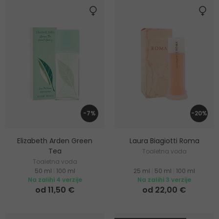
-7%
-20%
Elizabeth Arden Green
Laura Biagiotti Roma
Tea
Toaletna voda
Toaletna voda
50 ml
|
100 ml
25 ml
|
50 ml
|
100 ml
Na zalihi 4 verzije
Na zalihi 3 verzije
od 11,50 €
od 22,00 €