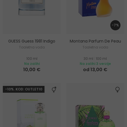
-7%
GUESS Guess 1981 Indigo
Montana Parfum De Peau
Toaletna voda
Toaletna voda
100 ml
30 ml
|
100 ml
Na zalihi
Na zalihi 3 verzije
10,00 €
od 13,00 €
-10%. KOD: OUTLET10