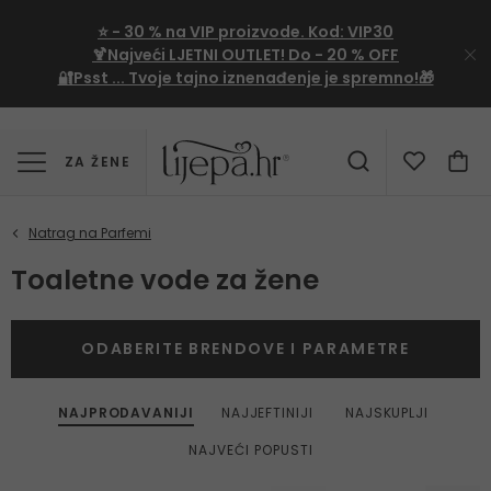
⭐
- 30 %
na VIP proizvode. Kod:
VIP30
🍹Najveći LJETNI OUTLET!
Do - 20 % OFF
🔐Psst ... Tvoje tajno iznenađenje je spremno!🎁
ZA ŽENE
Toaletne vode za žene
ODABERITE BRENDOVE I PARAMETRE
NAJPRODAVANIJI
NAJJEFTINIJI
NAJSKUPLJI
NAJVEĆI POPUSTI