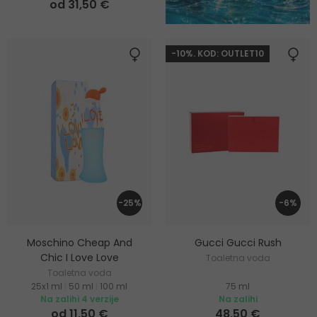
od 31,50 €
-10%. KOD: OUTLET10
-25%
-6%
Moschino Cheap And
Gucci Gucci Rush
Chic I Love Love
Toaletna voda
Toaletna voda
25x1 ml
|
50 ml
|
100 ml
75 ml
Na zalihi 4 verzije
Na zalihi
od 11,50 €
48,50 €