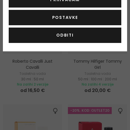
POSTAVKE
ODBITI
-5%
-4%
Roberto Cavalli Just
Tommy Hilfiger Tommy
Cavalli
Girl
Toaletna voda
Toaletna voda
30 ml
|
50 ml
50 ml
|
100 ml
|
200 ml
Na zalihi 2 verzije
Na zalihi 4 verzije
od 16,50 €
od 20,00 €
-20%. KOD: OUTLET20