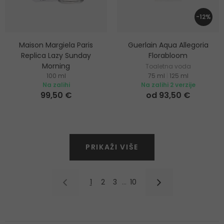
-12%
Maison Margiela Paris
Guerlain Aqua Allegoria
Replica Lazy Sunday
Florabloom
Morning
Toaletna voda
100 ml
75 ml
|
125 ml
Toaletna voda
Na zalihi
Na zalihi 2 verzije
99,50 €
od 93,50 €
PRIKAŽI VIŠE
1
2
3
…
10