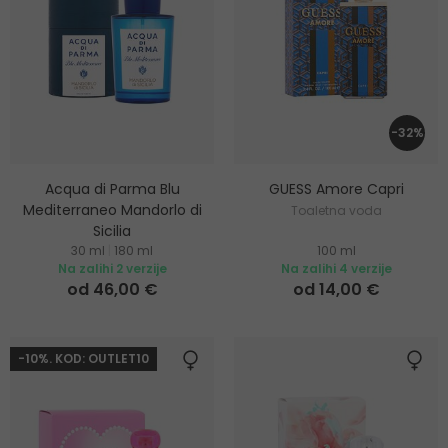
-32%
Acqua di Parma Blu
GUESS Amore Capri
Mediterraneo Mandorlo di
Toaletna voda
Sicilia
30 ml
|
180 ml
100 ml
Toaletna voda
Na zalihi 2 verzije
Na zalihi 4 verzije
od 46,00 €
od 14,00 €
-10%. KOD: OUTLET10