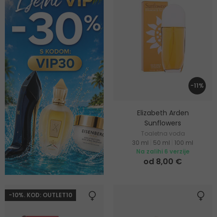
-11%
Elizabeth Arden
Sunflowers
Toaletna voda
30 ml
|
50 ml
|
100 ml
Na zalihi 6 verzije
od 8,00 €
-10%. KOD: OUTLET10