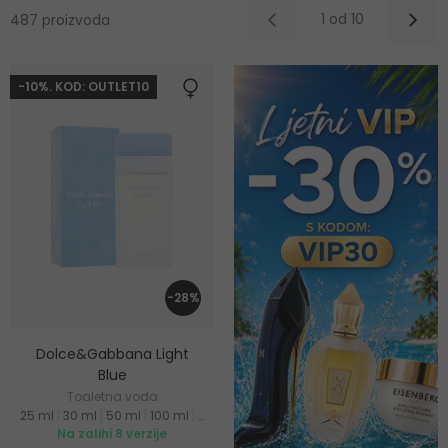
1 od 10
487 proizvoda
-10%. KOD: OUTLET10
-28%
Dolce&Gabbana Light
Blue
Toaletna voda
25 ml
|
30 ml
|
50 ml
|
100 ml
|
200 ml
Na zalihi 8 verzije