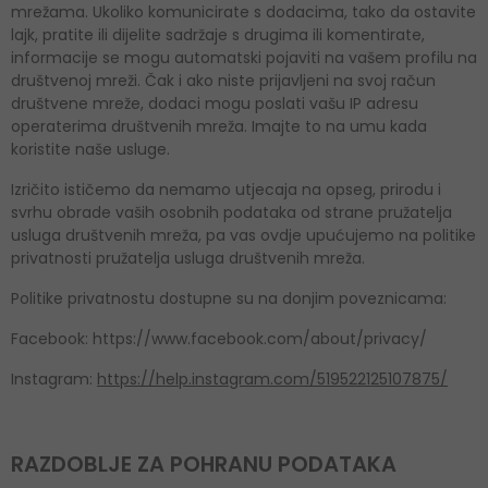
mrežama. Ukoliko komunicirate s dodacima, tako da ostavite
lajk, pratite ili dijelite sadržaje s drugima ili komentirate,
informacije se mogu automatski pojaviti na vašem profilu na
društvenoj mreži. Čak i ako niste prijavljeni na svoj račun
društvene mreže, dodaci mogu poslati vašu IP adresu
operaterima društvenih mreža. Imajte to na umu kada
koristite naše usluge.
Izričito ističemo da nemamo utjecaja na opseg, prirodu i
svrhu obrade vaših osobnih podataka od strane pružatelja
usluga društvenih mreža, pa vas ovdje upućujemo na politike
privatnosti pružatelja usluga društvenih mreža.
Politike privatnostu dostupne su na donjim poveznicama:
Facebook: https://www.facebook.com/about/privacy/
Instagram:
https://help.instagram.com/519522125107875/
RAZDOBLJE ZA POHRANU PODATAKA