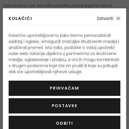
Uvjeravamo vas da vaše podatke pohranjujemo samo
onoliko dugo koliko je potrebno da bismo ispunili svrhu za
koju su pojedinačni podatci prikupljeni i dalje korišteni. Na
KOLAČIĆI
Zatvoriti
kraju razdoblja pohrane učinkovito ćemo i trajno izbrisati
vaše podatke ili ih pretvoriti u anonimne, tako da vaša
Kolačiće upotrebljavamo kako bismo personalizirali
identifikacija više neće biti moguća.
sadržaj i oglase, omogućili značajke društvenih medija i
Ti podatci koje obrađujemo na temelju zakona čuvaju se u
analizirali promet. Isto tako, podatke o vašoj upotrebi
razdoblju propisanom zakonom. Podatke koje obrađujemo za
naše web-lokacije dijelimo s partnerima za društvene
sklapanja ugovornog odnosa s vama, pohranjujemo za
medije, oglašavanje i analizu, a oni ih mogu kombinirati
razdoblje potrebno za izvršenje ugovora i za cijelo razdoblje
s drugim podacima koje ste im pružili ili koje su prikupili
tijekom kojeg zastarevanje potraživanja po takvom ugovoru
dok ste upotrebljavali njihove usluge.
traje, osim u slučaju spora oko ugovora.
Dokumenti ugovora (fakture, kredit note, potvrđene ponude
PRIHVAĆAM
i narudžbe ...) čuvaju se do 11 godina. Ako postoji određeno
zakonsko razdoblje pohrane (npr. računovodstveni ili porezni
podatci) za određene podatke koji se obrađuju za realizaciju
POSTAVKE
kupoprodajnih ugovora, rok pohrane iznosi do 10 godina. Za to
vrijeme, obrada podataka je ograničena.
ODBITI
Osobne podatke koje obrađujemo na temelju vašeg