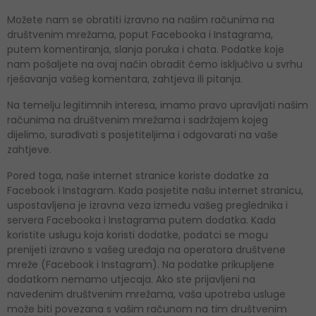
Možete nam se obratiti izravno na našim računima na
društvenim mrežama, poput Facebooka i Instagrama,
putem komentiranja, slanja poruka i chata. Podatke koje
nam pošaljete na ovaj način obradit ćemo isključivo u svrhu
rješavanja vašeg komentara, zahtjeva ili pitanja.
Na temelju legitimnih interesa, imamo pravo upravljati našim
računima na društvenim mrežama i sadržajem kojeg
dijelimo, surađivati ​​s posjetiteljima i odgovarati na vaše
zahtjeve.
Pored toga, naše internet stranice koriste dodatke za
Facebook i Instagram. Kada posjetite našu internet stranicu,
uspostavljena je izravna veza između vašeg preglednika i
servera Facebooka i Instagrama putem dodatka. Kada
koristite uslugu koja koristi dodatke, podatci se mogu
prenijeti izravno s vašeg uređaja na operatora društvene
mreže (Facebook i Instagram). Na podatke prikupljene
dodatkom nemamo utjecaja. Ako ste prijavljeni na
navedenim društvenim mrežama, vaša upotreba usluge
može biti povezana s vašim računom na tim društvenim