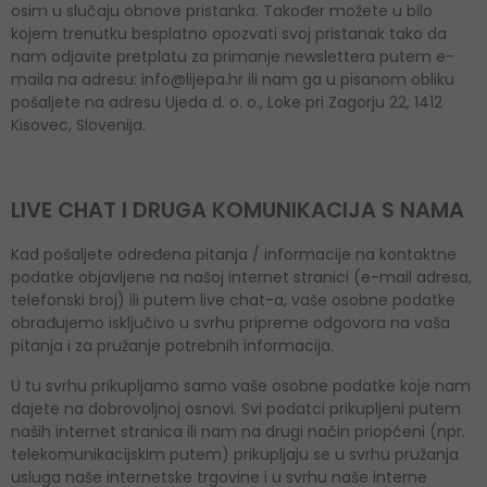
osim u slučaju obnove pristanka. Također možete u bilo
kojem trenutku besplatno opozvati svoj pristanak tako da
nam odjavite pretplatu za primanje newslettera putem e-
maila na adresu: info@lijepa.hr ili nam ga u pisanom obliku
pošaljete na adresu Ujeda d. o. o., Loke pri Zagorju 22, 1412
Kisovec, Slovenija.
LIVE CHAT I DRUGA KOMUNIKACIJA S NAMA
Kad pošaljete određena pitanja / informacije na kontaktne
podatke objavljene na našoj internet stranici (e-mail adresa,
telefonski broj) ili putem live chat-a, vaše osobne podatke
obrađujemo isključivo u svrhu pripreme odgovora na vaša
pitanja i za pružanje potrebnih informacija.
U tu svrhu prikupljamo samo vaše osobne podatke koje nam
dajete na dobrovoljnoj osnovi. Svi podatci prikupljeni putem
naših internet stranica ili nam na drugi način priopćeni (npr.
telekomunikacijskim putem) prikupljaju se u svrhu pružanja
usluga naše internetske trgovine i u svrhu naše interne