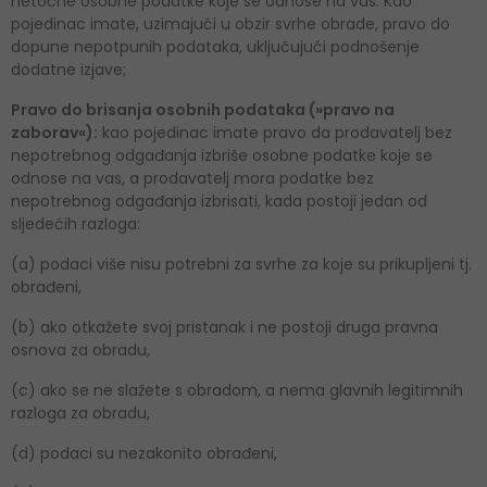
netočne osobne podatke koje se odnose na vas. Kao
pojedinac imate, uzimajući u obzir svrhe obrade, pravo do
dopune nepotpunih podataka, uključujući podnošenje
dodatne izjave;
Pravo do brisanja osobnih podataka (»pravo na
zaborav«):
kao pojedinac imate pravo da prodavatelj bez
nepotrebnog odgađanja izbriše osobne podatke koje se
odnose na vas, a prodavatelj mora podatke bez
nepotrebnog odgađanja izbrisati, kada postoji jedan od
sljedećih razloga:
(a) podaci više nisu potrebni za svrhe za koje su prikupljeni tj.
obrađeni,
(b) ako otkažete svoj pristanak i ne postoji druga pravna
osnova za obradu,
(c) ako se ne slažete s obradom, a nema glavnih legitimnih
razloga za obradu,
(d) podaci su nezakonito obrađeni,