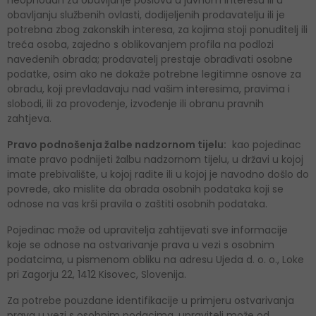
obavljanju službenih ovlasti, dodijeljenih prodavatelju ili je
potrebna zbog zakonskih interesa, za kojima stoji ponuditelj ili
treća osoba, zajedno s oblikovanjem profila na podlozi
navedenih obrada; prodavatelj prestaje obrađivati osobne
podatke, osim ako ne dokaže potrebne legitimne osnove za
obradu, koji prevladavaju nad vašim interesima, pravima i
slobodi, ili za provođenje, izvođenje ili obranu pravnih
zahtjeva.
Pravo podnošenja žalbe nadzornom tijelu:
kao pojedinac
imate pravo podnijeti žalbu nadzornom tijelu, u državi u kojoj
imate prebivalište, u kojoj radite ili u kojoj je navodno došlo do
povrede, ako mislite da obrada osobnih podataka koji se
odnose na vas krši pravila o zaštiti osobnih podataka.
Pojedinac može od upravitelja zahtijevati sve informacije
koje se odnose na ostvarivanje prava u vezi s osobnim
podatcima, u pismenom obliku na adresu Ujeda d. o. o., Loke
pri Zagorju 22, 1412 Kisovec, Slovenija.
Za potrebe pouzdane identifikacije u primjeru ostvarivanja
prava u vezi s osobnim podacima, upravitelj može od