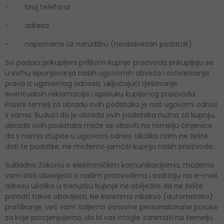
- broj telefona
- adresa
- napomena uz narudžbu (neobavezan podatak)
Svi podaci prikupljeni prilikom kupnje proizvoda prikupljaju se
u svrhu ispunjavanja naših ugovornih obveza i ostvarivanja
prava iz ugovornog odnosa, uključujući rješavanje
eventualnih reklamacija i isporuku kupljenog proizvoda.
Pravni temelj za obradu ovih podataka je naš ugovorni odnos
s vama. Budući da je obrada ovih podataka nužna za kupnju,
obrada ovih podataka može se obaviti na temelju činjenice
da s nama stupite u ugovorni odnos. Ukoliko nam ne želite
dati te podatke, ne možemo jamčiti kupnju naših proizvoda.
Sukladno Zakonu o elektroničkim komunikacijama, možemo
vam slati obavijesti o našim proizvodima i sadržaju na e-mail
adresu ukoliko u trenutku kupnje ne obilježite da ne želite
primati takve obavijesti. Ne koristimo nikakvo (automatsko)
profiliranje, već vam šaljemo osnovne personalizirane poruke
za koje procjenjujemo, da bi vas mogle zanimati na temelju