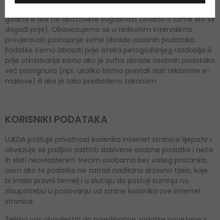
pristanka, npr. u slučaju slanja newslettera, čuvamo do 5
godina ili dok ne opozovete suglasnost (ovisno o tome što se
dogodi prije). Obavezujemo se u redovitim intervalima
provjeravati postojanje svrhe obrade osobnih podataka.
Podatke ćemo izbrisati prije isteka petogodišnjeg razdoblja ili
prije otkazivanja samo ako je svrha obrade osobnih podataka
već postignuta (npr. ukoliko bismo prestali slati reklamne e-
mailove) ili ako je tako predviđeno zakonom.
KORISNIKI PODATAKA
UJEDA poštuje privatnost korisnika internet stranice lijepa.hr i
obvezuje se pažljivo zaštititi dobivene osobne podatke i neće
ih slati neovlaštenim trećim osobama bez vašeg pristanka,
osim ako te podatke ne zatraži nadležno državno tijelo, koje
bi imalo pravni temelj i u slučaju da postoji sumnja na
zloupotrebu u poslovanju od strane korisnika ove internet
stranice.
Želimo vas obavijestiti da pojedinačne zadatke povezane s