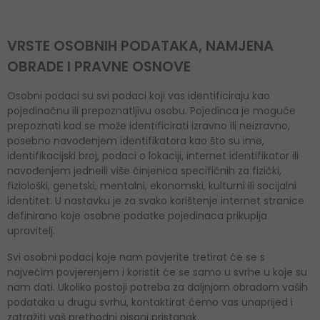
VRSTE OSOBNIH PODATAKA, NAMJENA
OBRADE I PRAVNE OSNOVE
Osobni podaci su svi podaci koji vas identificiraju kao
pojedinačnu ili prepoznatljivu osobu. Pojedinca je moguće
prepoznati kad se može identificirati izravno ili neizravno,
posebno navođenjem identifikatora kao što su ime,
identifikacijski broj, podaci o lokaciji, internet identifikator ili
navođenjem jedneili više činjenica specifičnih za fizički,
fiziološki, genetski, mentalni, ekonomski, kulturni ili socijalni
identitet. U nastavku je za svako korištenje internet stranice
definirano koje osobne podatke pojedinaca prikuplja
upravitelj.
Svi osobni podaci koje nam povjerite tretirat će se s
najvećim povjerenjem i koristit će se samo u svrhe u koje su
nam dati. Ukoliko postoji potreba za daljnjom obradom vaših
podataka u drugu svrhu, kontaktirat ćemo vas unaprijed i
zatražiti vaš prethodni pisani pristanak.