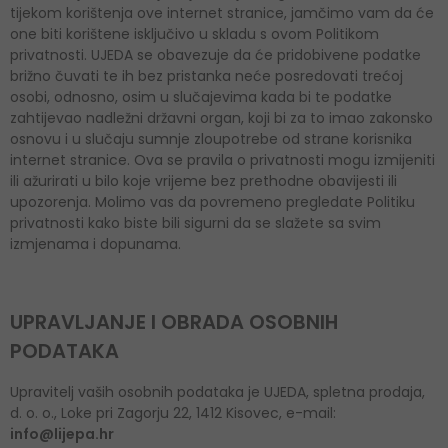
tijekom korištenja ove internet stranice, jamčimo vam da će
one biti korištene isključivo u skladu s ovom Politikom
privatnosti. UJEDA se obavezuje da će pridobivene podatke
brižno čuvati te ih bez pristanka neće posredovati trećoj
osobi, odnosno, osim u slučajevima kada bi te podatke
zahtijevao nadležni državni organ, koji bi za to imao zakonsko
osnovu i u slučaju sumnje zloupotrebe od strane korisnika
internet stranice. Ova se pravila o privatnosti mogu izmijeniti
ili ažurirati u bilo koje vrijeme bez prethodne obavijesti ili
upozorenja. Molimo vas da povremeno pregledate Politiku
privatnosti kako biste bili sigurni da se slažete sa svim
izmjenama i dopunama.
UPRAVLJANJE I OBRADA OSOBNIH
PODATAKA
Upravitelj vaših osobnih podataka je UJEDA, spletna prodaja,
d. o. o., Loke pri Zagorju 22, 1412 Kisovec, e-mail:
info@lijepa.hr