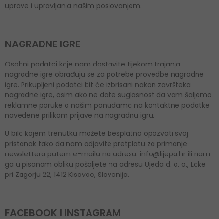
uprave i upravljanja našim poslovanjem.
NAGRADNE IGRE
Osobni podatci koje nam dostavite tijekom trajanja
nagradne igre obrađuju se za potrebe provedbe nagradne
igre. Prikupljeni podatci bit će izbrisani nakon završteka
nagradne igre, osim ako ne date suglasnost da vam šaljemo
reklamne poruke o našim ponudama na kontaktne podatke
navedene prilikom prijave na nagradnu igru.
U bilo kojem trenutku možete besplatno opozvati svoj
pristanak tako da nam odjavite pretplatu za primanje
newslettera putem e-maila na adresu: info@lijepa.hr ili nam
ga u pisanom obliku pošaljete na adresu Ujeda d. o. o., Loke
pri Zagorju 22, 1412 Kisovec, Slovenija.
FACEBOOK I INSTAGRAM