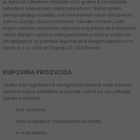
je dana za određeno razdoblje od 5 godina ili za razdoblje
određeno relevantnim zakonodavstvom. Nakon isteka
petogodišnjeg razdoblja, vaš će korisnički račun biti obrisan,
osim u slučaju obnove pristanka. Također možete u bilo
kojem trenutku besplatno opozvati svoj pristanak ili korisnički
račun slanjem opoziva vašeg pristanka putem e-maila na:
info@lijepa.hr za potrebe registracije ili slanjem pismeno na
Ujeda d. o. o., Loke pri Zagorju 22, 1412 Kisovec.
KUPOVINA PROIZVODA
Ukoliko kao registrirani ili neregistrirani korisnik naše internet
stranice kupite određene proizvode, UJEDA od vas prikuplja
sljedeće podatke:
- ime i prezime
- naziv poduzeća (neobavezan podatak)
- e-mail adresa