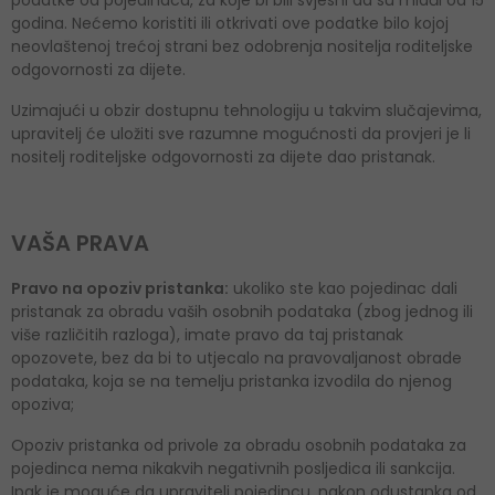
godina. Nećemo koristiti ili otkrivati ​​ove podatke bilo kojoj
neovlaštenoj trećoj strani bez odobrenja nositelja roditeljske
odgovornosti za dijete.
Uzimajući u obzir dostupnu tehnologiju u takvim slučajevima,
upravitelj će uložiti sve razumne mogućnosti da provjeri je li
nositelj roditeljske odgovornosti za dijete dao pristanak.
VAŠA PRAVA
Pravo na opoziv pristanka:
ukoliko ste kao pojedinac dali
pristanak za obradu vaših osobnih podataka (zbog jednog ili
više različitih razloga), imate pravo da taj pristanak
opozovete, bez da bi to utjecalo na pravovaljanost obrade
podataka, koja se na temelju pristanka izvodila do njenog
opoziva;
Opoziv pristanka od privole za obradu osobnih podataka za
pojedinca nema nikakvih negativnih posljedica ili sankcija.
Ipak je moguće da upravitelj pojedincu, nakon odustanka od