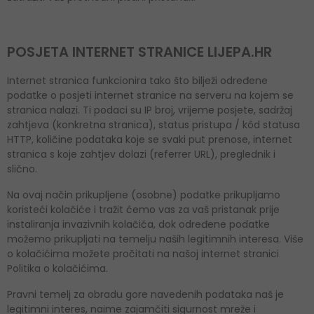
POSJETA INTERNET STRANICE LIJEPA.HR
Internet stranica funkcionira tako što bilježi određene
podatke o posjeti internet stranice na serveru na kojem se
stranica nalazi. Ti podaci su IP broj, vrijeme posjete, sadržaj
zahtjeva (konkretna stranica), status pristupa / kôd statusa
HTTP, količine podataka koje se svaki put prenose, internet
stranica s koje zahtjev dolazi (referrer URL), preglednik i
slično.
Na ovaj način prikupljene (osobne) podatke prikupljamo
koristeći kolačiće i tražit ćemo vas za vaš pristanak prije
instaliranja invazivnih kolačića, dok određene podatke
možemo prikupljati na temelju naših legitimnih interesa. Više
o kolačićima možete pročitati na našoj internet stranici
Politika o kolačićima.
Pravni temelj za obradu gore navedenih podataka naš je
legitimni interes, naime zajamčiti sigurnost mreže i