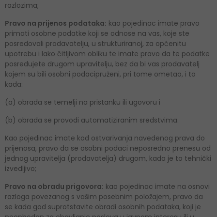
razlozima;
Pravo na prijenos podataka:
kao pojedinac imate pravo
primati osobne podatke koji se odnose na vas, koje ste
posredovali prodavatelju, u strukturiranoj, za općenitu
upotrebu i lako čitljivom obliku te imate pravo da te podatke
posredujete drugom upravitelju, bez da bi vas prodavatelj
kojem su bili osobni podacipruženi, pri tome ometao, i to
kada:
(a) obrada se temelji na pristanku ili ugovoru i
(b) obrada se provodi automatiziranim sredstvima.
Kao pojedinac imate kod ostvarivanja navedenog prava do
prijenosa, pravo da se osobni podaci neposredno prenesu od
jednog upravitelja (prodavatelja) drugom, kada je to tehnički
izvedljivo;
Pravo na obradu prigovora:
kao pojedinac imate na osnovi
razloga povezanog s vašim posebnim položajem, pravo da
se kada god suprotstavite obradi osobnih podataka, koji je
neophodan za obavljanje poslova u javnom interesu ili u