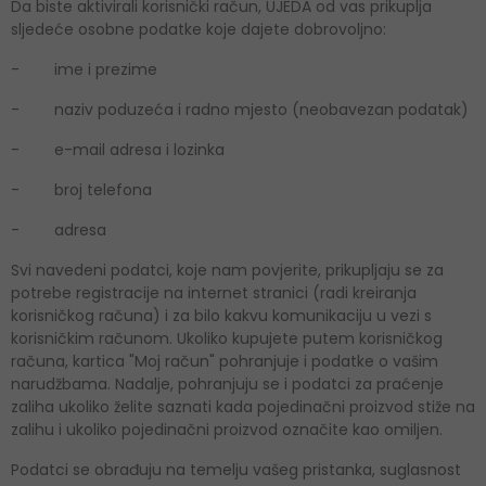
Da biste aktivirali korisnički račun, UJEDA od vas prikuplja
sljedeće osobne podatke koje dajete dobrovoljno:
- ime i prezime
- naziv poduzeća i radno mjesto (neobavezan podatak)
- e-mail adresa i lozinka
- broj telefona
- adresa
Svi navedeni podatci, koje nam povjerite, prikupljaju se za
potrebe registracije na internet stranici (radi kreiranja
korisničkog računa) i za bilo kakvu komunikaciju u vezi s
korisničkim računom. Ukoliko kupujete putem korisničkog
računa, kartica "Moj račun" pohranjuje i podatke o vašim
narudžbama. Nadalje, pohranjuju se i podatci za praćenje
zaliha ukoliko želite saznati kada pojedinačni proizvod stiže na
zalihu i ukoliko pojedinačni proizvod označite kao omiljen.
Podatci se obrađuju na temelju vašeg pristanka, suglasnost