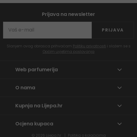
Prijava na newsletter
PRIJAVA
Slanjem ovog obrasca prihvaćam
Politiku privatnosti
i slažem se s
Općim uvjetima poslovanja
Web parfumerija
O nama
Kupnja na Lijepa.hr
Ocjena kupaca
© 2026
Lijepa.hr
Politika o kolačićima