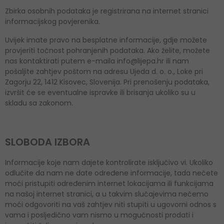
Zbirka osobnih podataka je registrirana na internet stranici
informacijskog povjerenika.
Uvijek imate pravo na besplatne informacije, gdje možete
provjeriti točnost pohranjenih podataka. Ako želite, možete
nas kontaktirati putem e-maila info@lijepa.hr ili nam
pošaljite zahtjev poštom na adresu Ujeda d. o. o., Loke pri
Zagorju 22, 1412 Kisovec, Slovenija. Pri prenošenju podataka,
izvršit će se eventualne ispravke ili brisanja ukoliko su u
skladu sa zakonom.
SLOBODA IZBORA
Informacije koje nam dajete kontrolirate isključivo vi. Ukoliko
odlučite da nam ne date određene informacije, tada nećete
moći pristupiti određenim internet lokacijama ili funkcijama
na našoj internet stranici, a u takvim slučajevima nećemo
moći odgovoriti na vaš zahtjev niti stupiti u ugovorni odnos s
vama i posljedično vam nismo u mogućnosti prodati i