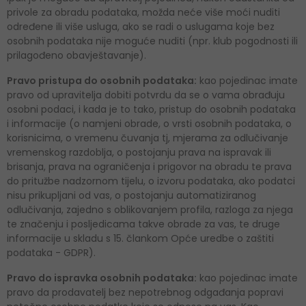
privole za obradu podataka, možda neće više moći nuditi
određene ili više usluga, ako se radi o uslugama koje bez
osobnih podataka nije moguće nuditi (npr. klub pogodnosti ili
prilagođeno obavještavanje).
Pravo pristupa do osobnih podataka:
kao pojedinac imate
pravo od upravitelja dobiti potvrdu da se o vama obrađuju
osobni podaci, i kada je to tako, pristup do osobnih podataka
i informacije (o namjeni obrade, o vrsti osobnih podataka, o
korisnicima, o vremenu čuvanja tj, mjerama za odlučivanje
vremenskog razdoblja, o postojanju prava na ispravak ili
brisanja, prava na ograničenja i prigovor na obradu te prava
do pritužbe nadzornom tijelu, o izvoru podataka, ako podatci
nisu prikupljani od vas, o postojanju automatiziranog
odlučivanja, zajedno s oblikovanjem profila, razloga za njega
te značenju i posljedicama takve obrade za vas, te druge
informacije u skladu s 15. člankom Opće uredbe o zaštiti
podataka - GDPR).
Pravo do ispravka osobnih podataka:
kao pojedinac imate
pravo da prodavatelj bez nepotrebnog odgađanja popravi