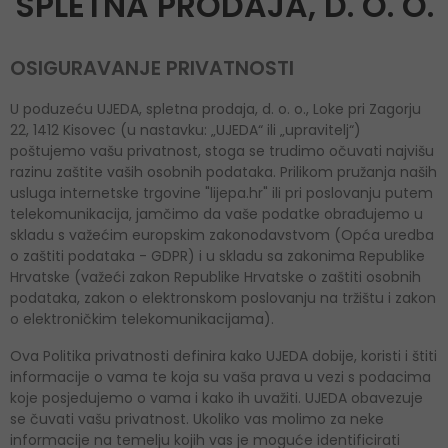
SPLETNA PRODAJA, D. O. O.
OSIGURAVANJE PRIVATNOSTI
U poduzeću UJEDA, spletna prodaja, d. o. o., Loke pri Zagorju
22, 1412 Kisovec (u nastavku: „UJEDA“ ili „upravitelj“)
poštujemo vašu privatnost, stoga se trudimo očuvati najvišu
razinu zaštite vaših osobnih podataka. Prilikom pružanja naših
usluga internetske trgovine "lijepa.hr" ili pri poslovanju putem
telekomunikacija, jamčimo da vaše podatke obrađujemo u
skladu s važećim europskim zakonodavstvom (Opća uredba
o zaštiti podataka - GDPR) i u skladu sa zakonima Republike
Hrvatske (važeći zakon Republike Hrvatske o zaštiti osobnih
podataka, zakon o elektronskom poslovanju na tržištu i zakon
o elektroničkim telekomunikacijama).
Ova Politika privatnosti definira kako UJEDA dobije, koristi i štiti
informacije o vama te koja su vaša prava u vezi s podacima
koje posjedujemo o vama i kako ih uvažiti. UJEDA obavezuje
se čuvati vašu privatnost. Ukoliko vas molimo za neke
informacije na temelju kojih vas je moguće identificirati