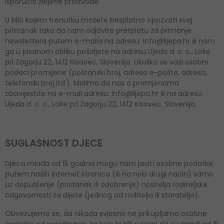
isporučiti željene proizvode.
U bilo kojem trenutku možete besplatno opozvati svoj
pristanak tako da nam odjavite pretplatu za primanje
newslettera putem e-maila na adresu: info@lijepa.hr ili nam
ga u pisanom obliku pošaljete na adresu Ujeda d. o. o., Loke
pri Zagorju 22, 1412 Kisovec, Slovenija. Ukoliko se vaši osobni
podaci promijene (poštanski broj, adresa e-pošte, adresa,
telefonski broj itd.), Molimo da nas o promjenama
obavijestite na e-mail adresu: info@lijepa.hr ili na adresu
Ujeda d. o. o., Loke pri Zagorju 22, 1412 Kisovec, Slovenija.
SUGLASNOST DJECE
Djeca mlađa od 15 godina mogu nam javiti osobne podatke
putem naših internet stranica (ili na neki drugi način) samo
uz dopuštenje (pristanak ili odobrenje) nositelja roditeljske
odgovornosti za dijete (jednog od roditelja ili staratelja).
Obvezujemo se, da nikada svjesno ne prikupljamo osobne
podatke od pojedinaca, za koje bi bili svjesni da su mlađi od 15