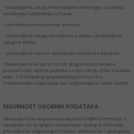
- pružateljima usluga informacijske tehnologije u području
servisiranja i održavanja softvera;
- administratorima internet stranice;
- pružateljima usluga računalstva u oblaku i pružateljima
usluga e-pošte;
- pružateljima sustava upravljanja odnosima s kupcima.
Obavezujemo se da niti mi, niti drugi korisnici nećemo
prenositi vaše osobne podatke u treću zemlju izvan Europske
unije i / ili Europskog gospodarskog prostora ili u
međunarodnu organizaciju bez odgovarajuće razine zaštite.
SIGURNOST OSOBNIH PODATAKA
Obvezujemo se osiguravanju sigurnosti vaših informacija. S
namjerom da se spriječi neautoriziran dostup ili otkrivanje,
prihvatili smo odgovarajuće fizičke, elektroničke i upravljačke