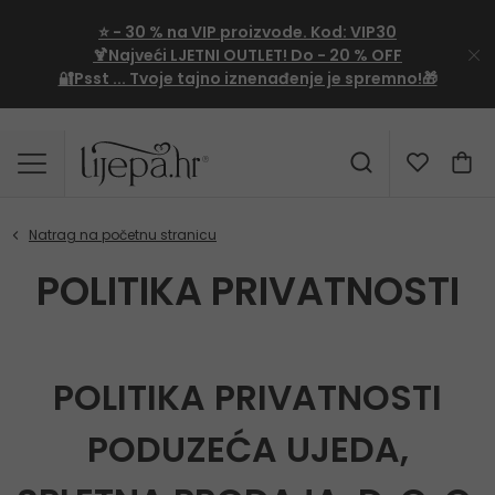
⭐
- 30 %
na VIP proizvode. Kod:
VIP30
🍹Najveći LJETNI OUTLET!
Do - 20 % OFF
🔐Psst ... Tvoje tajno iznenađenje je spremno!🎁
POLITIKA PRIVATNOSTI
POLITIKA PRIVATNOSTI
PODUZEĆA UJEDA,