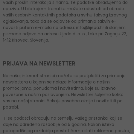
vaših prošlih interakcija s nama. Te podatke obrađujemo do
opoziva. U bilo kojem trenutku možete odustati od obrade
vaših osobnih kontaktnih podataka u svrhu takvog izravnog
oglašavanja, tako da se odjavite od primanja takvih e-
novosti putem e-maila na adresu: info@lijepa.hr ili slanjem
pismene odjave na adresu Ujeda d. o. o., Loke pri Zagorju 22,
1412 Kisovec, Slovenija.
PRIJAVA NA NEWSLETTER
Na našoj internet stranici možete se pretplatiti za primanje
newslettera u kojem se nalaze informacije o našim
promocijama, ponudama i novitetima, koje su izravno
povezane s našim poslovanjem. Newsletter šaljemo koliko
vas na našoj stranici čekaju posebne akcije i noviteti ili po
potrebi.
Ti se podatci obrađuju na temelju vašeg pristanka, koji se
daje na određeno razdoblje od 5 godina. Nakon isteka
petogodišnjeg razdoblja prestat ćemo slati reklamne poruke,