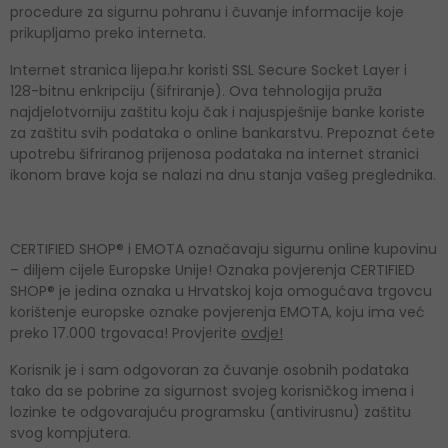
procedure za sigurnu pohranu i čuvanje informacije koje
prikupljamo preko interneta.
Internet stranica lijepa.hr koristi SSL Secure Socket Layer i
128-bitnu enkripciju (šifriranje). Ova tehnologija pruža
najdjelotvorniju zaštitu koju čak i najuspješnije banke koriste
za zaštitu svih podataka o online bankarstvu. Prepoznat ćete
upotrebu šifriranog prijenosa podataka na internet stranici
ikonom brave koja se nalazi na dnu stanja vašeg preglednika.
CERTIFIED SHOP® i EMOTA označavaju sigurnu online kupovinu
– diljem cijele Europske Unije! Oznaka povjerenja CERTIFIED
SHOP® je jedina oznaka u Hrvatskoj koja omogućava trgovcu
korištenje europske oznake povjerenja EMOTA, koju ima već
preko 17.000 trgovaca! Provjerite
ovdje!
Korisnik je i sam odgovoran za čuvanje osobnih podataka
tako da se pobrine za sigurnost svojeg korisničkog imena i
lozinke te odgovarajuću programsku (antivirusnu) zaštitu
svog kompjutera.