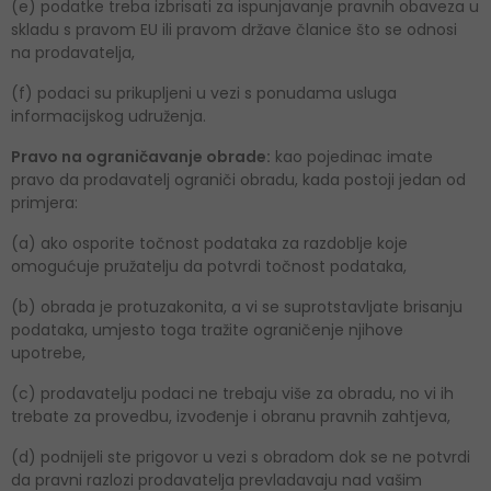
(e) podatke treba izbrisati za ispunjavanje pravnih obaveza u
skladu s pravom EU ili pravom države članice što se odnosi
na prodavatelja,
(f) podaci su prikupljeni u vezi s ponudama usluga
informacijskog udruženja.
Pravo na ograničavanje obrade:
kao pojedinac imate
pravo da prodavatelj ograniči obradu, kada postoji jedan od
primjera:
(a) ako osporite točnost podataka za razdoblje koje
omogućuje pružatelju da potvrdi točnost podataka,
(b) obrada je protuzakonita, a vi se suprotstavljate brisanju
podataka, umjesto toga tražite ograničenje njihove
upotrebe,
(c) prodavatelju podaci ne trebaju više za obradu, no vi ih
trebate za provedbu, izvođenje i obranu pravnih zahtjeva,
(d) podnijeli ste prigovor u vezi s obradom dok se ne potvrdi
da pravni razlozi prodavatelja prevladavaju nad vašim