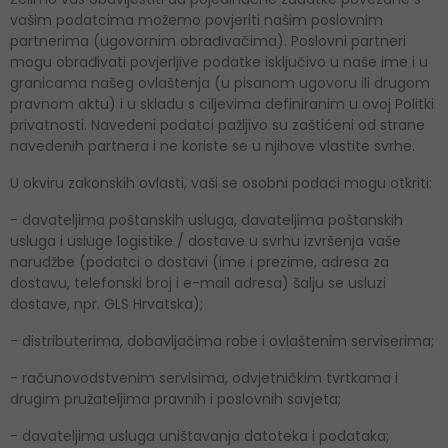
vašim podatcima možemo povjeriti našim poslovnim
partnerima (ugovornim obrađivačima). Poslovni partneri
mogu obrađivati ​​povjerljive podatke isključivo u naše ime i u
granicama našeg ovlaštenja (u pisanom ugovoru ili drugom
pravnom aktu) i u skladu s ciljevima definiranim u ovoj Politki
privatnosti. Navedeni podatci pažljivo su zaštićeni od strane
navedenih partnera i ne koriste se u njihove vlastite svrhe.
U okviru zakonskih ovlasti, vaši se osobni podaci mogu otkriti:
- davateljima poštanskih usluga, davateljima poštanskih
usluga i usluge logistike / dostave u svrhu izvršenja vaše
narudžbe (podatci o dostavi (ime i prezime, adresa za
dostavu, telefonski broj i e-mail adresa) šalju se usluzi
dostave, npr. GLS Hrvatska);
- distributerima, dobavljačima robe i ovlaštenim serviserima;
- računovodstvenim servisima, odvjetničkim tvrtkama i
drugim pružateljima pravnih i poslovnih savjeta;
- davateljima usluga uništavanja datoteka i podataka;