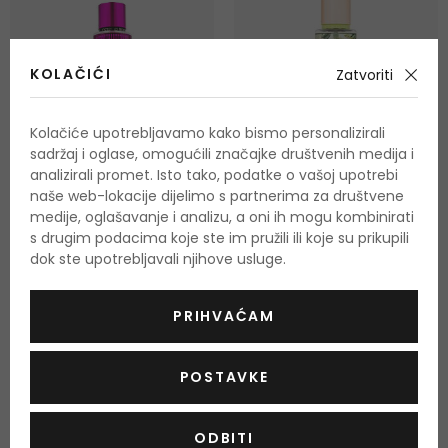
KOLAČIĆI
Zatvoriti
Kolačiće upotrebljavamo kako bismo personalizirali
sadržaj i oglase, omogućili značajke društvenih medija i
-30%
analizirali promet. Isto tako, podatke o vašoj upotrebi
naše web-lokacije dijelimo s partnerima za društvene
medije, oglašavanje i analizu, a oni ih mogu kombinirati
Victoria´s Secret Sultry
Victoria´s Secret Melon
s drugim podacima koje ste im pružili ili koje su prikupili
Berry Bourbon
Drench
dok ste upotrebljavali njihove usluge.
Sprej za tijelo
Sprej za tijelo
250 ml
250 ml
Na zalihi
Na zalihi
PRIHVAĆAM
20,50 €
21,50 €
POSTAVKE
ODBITI