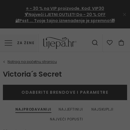
⭐
- 30 %
na VIP proizvode. Kod:
VIP30
🍹Najveći LJETNI OUTLET!
Do - 20 % OFF
🔐Psst ... Tvoje tajno iznenađenje je spremno!🎁
ZA ŽENE
Victoria´s Secret
ODABERITE BRENDOVE I PARAMETRE
NAJPRODAVANIJI
NAJJEFTINIJI
NAJSKUPLJI
NAJVEĆI POPUSTI