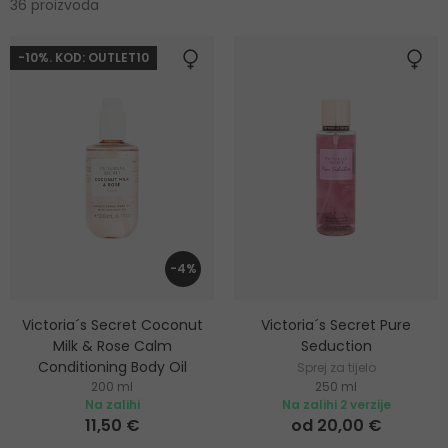
36 proizvoda
-10%. KOD: OUTLET10
-4%
Victoria´s Secret Coconut
Victoria´s Secret Pure
Milk & Rose Calm
Seduction
Conditioning Body Oil
Sprej za tijelo
200 ml
250 ml
Ulje za tijelo
Na zalihi
Na zalihi 2 verzije
11,50 €
od 20,00 €