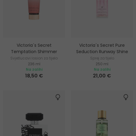
Victoria´s Secret
Victoria´s Secret Pure
Temptation Shimmer
Seduction Runway Shine
Svjetlucavi losion za tijelo
Sprej za tijelo
236 ml
250 ml
Na zalihi
Na zalihi
18,50 €
21,00 €