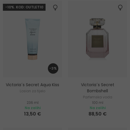
-10%. KOD: OUTLET10
-3%
Victoria´s Secret Aqua Kiss
Victoria´s Secret
Bombshell
Losion za tijelo
Parfemska voda
236 ml
100 ml
Na zalihi
Na zalihi
13,50 €
88,50 €