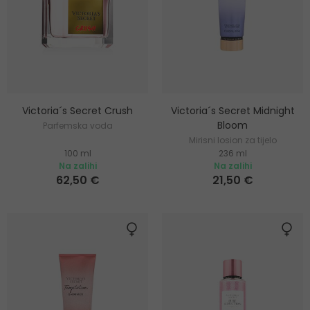
Victoria´s Secret Crush
Victoria´s Secret Midnight
Bloom
Parfemska voda
Mirisni losion za tijelo
100 ml
236 ml
Na zalihi
Na zalihi
62,50 €
21,50 €