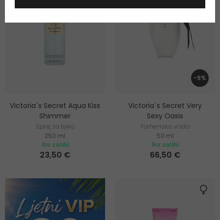
-9%
Victoria´s Secret Aqua Kiss
Victoria´s Secret Very
Shimmer
Sexy Oasis
Sprej za tijelo
Parfemska voda
250 ml
50 ml
Na zalihi
Na zalihi
23,50 €
66,50 €