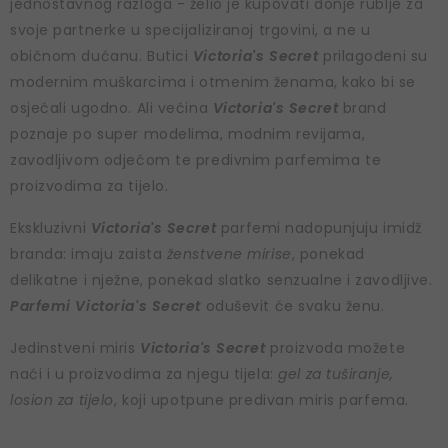
jednostavnog razloga - želio je kupovati donje rublje za
svoje partnerke u specijaliziranoj trgovini, a ne u
običnom dućanu. Butici
Victoria's Secret
prilagođeni su
modernim muškarcima i otmenim ženama, kako bi se
osjećali ugodno. Ali većina
Victoria's Secret
brand
poznaje po super modelima, modnim revijama,
zavodljivom odjećom te predivnim parfemima te
proizvodima za tijelo.
Ekskluzivni
Victoria's Secret
parfemi nadopunjuju imidž
branda: imaju zaista
ženstvene mirise
, ponekad
delikatne i nježne, ponekad slatko senzualne i zavodljive.
Parfemi Victoria's Secret
oduševit će svaku ženu.
Jedinstveni miris
Victoria's Secret
proizvoda možete
naći i u proizvodima za njegu tijela:
gel za tuširanje,
losion za tijelo
, koji upotpune predivan miris parfema.