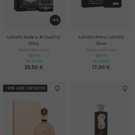
-5%
Lattafa Bade'e Al Oud For
Lattafa Ramz Lattafa
Glory
Silver
Parfemska voda
Parfemska voda
100 ml
100 ml
Na zalihi
Na zalihi
25,50 €
17,00 €
-10%. KOD: OUTLET10