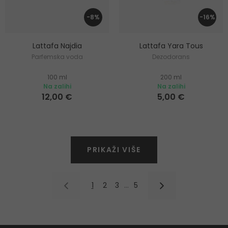
-8%
-16%
Lattafa Najdia
Lattafa Yara Tous
Parfemska voda
Dezodorans
100 ml
200 ml
Na zalihi
Na zalihi
12,00 €
5,00 €
PRIKAŽI VIŠE
1
2
3
…
5