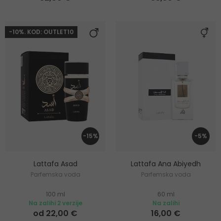
-10%. KOD: OUTLET10
-15%
-5%
Lattafa Asad
Lattafa Ana Abiyedh
Parfemska voda
Parfemska voda
100 ml
60 ml
Na zalihi 2 verzije
Na zalihi
od 22,00 €
16,00 €