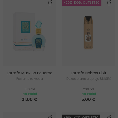
-20%. KOD: OUTLET20
Lattafa Musk So Poudrée
Lattafa Nebras Elixir
Parfemska voda
Dezodorans u spreju UNISEX
100 ml
200 ml
Na zalihi
Na zalihi
21,00 €
5,00 €
-10%. KOD: OUTLET10