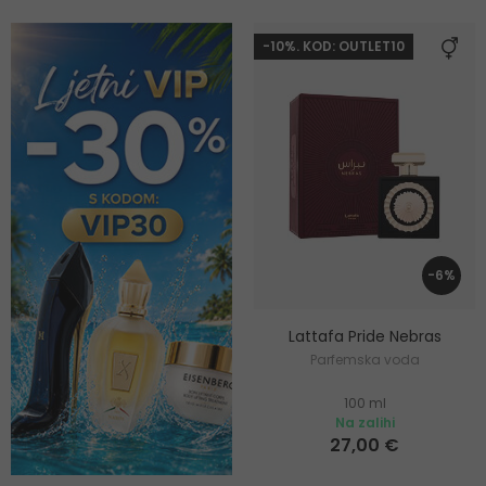
-10%. KOD: OUTLET10
-6%
Lattafa Pride Nebras
Parfemska voda
100 ml
Na zalihi
27,00 €