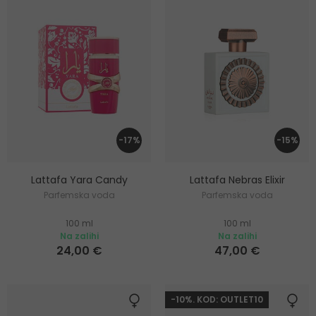
-17%
-15%
Lattafa Yara Candy
Lattafa Nebras Elixir
Parfemska voda
Parfemska voda
100 ml
100 ml
Na zalihi
Na zalihi
24,00 €
47,00 €
-10%. KOD: OUTLET10