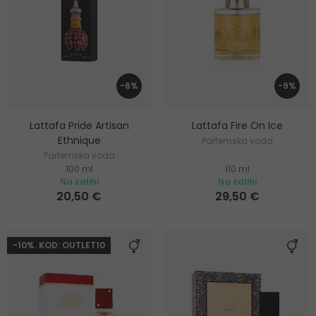
-6%
-9%
Lattafa Pride Artisan
Lattafa Fire On Ice
Ethnique
Parfemska voda
Parfemska voda
100 ml
110 ml
Na zalihi
Na zalihi
20,50 €
29,50 €
-10%. KOD: OUTLET10