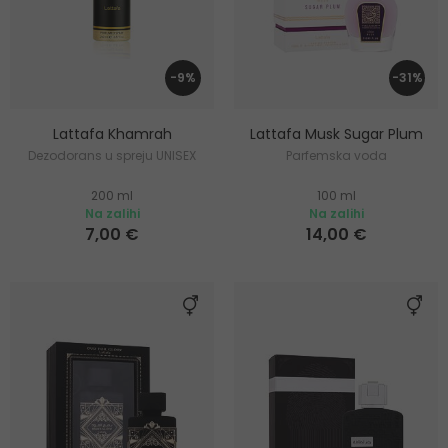
-9%
-31%
Lattafa Khamrah
Lattafa Musk Sugar Plum
Dezodorans u spreju UNISEX
Parfemska voda
200 ml
100 ml
Na zalihi
Na zalihi
7,00 €
14,00 €