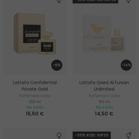
-6%
-14%
Lattafa Confidential
Lattafa Qaed Al Fursan
Private Gold
Unlimited
Parfemska voda
Parfemska voda
100 ml
90 ml
Na zalihi
Na zalihi
15,50 €
14,50 €
-30% KOD: VIP30