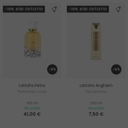
-10%. KOD: OUTLET10
-10%. KOD: OUTLET10
-8%
-6%
Lattafa Petra
Lattafa Angham
Parfemska voda
Dezodorans
100 ml
200 ml
Na zalihi
Na zalihi
41,00 €
7,50 €