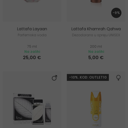
-9%
Lattafa Layaan
Lattafa Khamrah Qahwa
Parfemska voda
Dezodorans u spreju UNISEX
75 ml
200 ml
Na zalihi
Na zalihi
25,00 €
5,00 €
-10%. KOD: OUTLET10