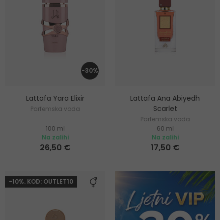
-30%
Lattafa Yara Elixir
Lattafa Ana Abiyedh
Scarlet
Parfemska voda
Parfemska voda
100 ml
60 ml
Na zalihi
Na zalihi
26,50 €
17,50 €
-10%. KOD: OUTLET10