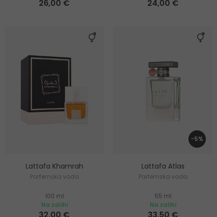
26,00 €
24,00 €
-5%
Lattafa Khamrah
Lattafa Atlas
Parfemska voda
Parfemska voda
100 ml
55 ml
Na zalihi
Na zalihi
32,00 €
33,50 €