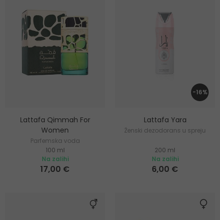
-16%
Lattafa Qimmah For
Lattafa Yara
Women
Ženski dezodorans u spreju
Parfemska voda
100 ml
200 ml
Na zalihi
Na zalihi
17,00 €
6,00 €