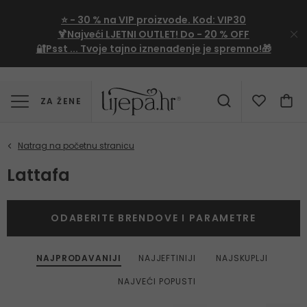
⭐
- 30 %
na VIP proizvode. Kod:
VIP30
🍹Najveći LJETNI OUTLET!
Do - 20 % OFF
🔐Psst ... Tvoje tajno iznenađenje je spremno!🎁
ZA ŽENE
Lattafa
ODABERITE BRENDOVE I PARAMETRE
NAJPRODAVANIJI
NAJJEFTINIJI
NAJSKUPLJI
NAJVEĆI POPUSTI