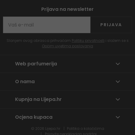
Prijava na newsletter
PRIJAVA
Slanjem ovog obrasca prihvaćam
Politiku privatnosti
i slažem se s
Općim uvjetima poslovanja
Web parfumerija
O nama
Kupnja na Lijepa.hr
Ocjena kupaca
© 2026
Lijepa.hr
Politika o kolačićima
Prijavite neprikladan sadržaj