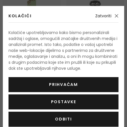
KOLAČIĆI
Zatvoriti
Kolačiće upotrebljavamo kako bismo personalizirali
sadržaj i oglase, omogućili značajke društvenih medija i
analizirali promet. Isto tako, podatke o vašoj upotrebi
-5%
-10%
naše web-lokacije dijelimo s partnerima za društvene
medije, oglašavanje i analizu, a oni ih mogu kombinirati
s drugim podacima koje ste im pružili ili koje su prikupili
Lattafa Eclaire Pistache
Lattafa Habik
dok ste upotrebljavali njihove usluge.
Parfemska voda
Parfemska voda
100 ml
100 ml
PRIHVAĆAM
Na zalihi
Na zalihi
32,00 €
26,50 €
POSTAVKE
-10%. KOD: OUTLET10
ODBITI