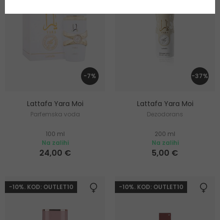
-7%
-37%
Lattafa Yara Moi
Lattafa Yara Moi
Parfemska voda
Dezodorans
100 ml
200 ml
Na zalihi
Na zalihi
24,00 €
5,00 €
-10%. KOD: OUTLET10
-10%. KOD: OUTLET10