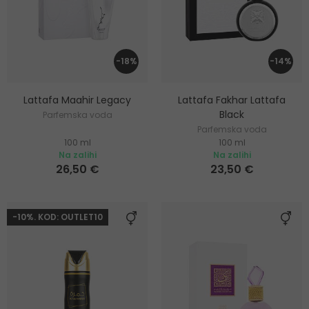
-18%
-14%
Lattafa Maahir Legacy
Lattafa Fakhar Lattafa
Black
Parfemska voda
Parfemska voda
100 ml
100 ml
Na zalihi
Na zalihi
26,50 €
23,50 €
-10%. KOD: OUTLET10