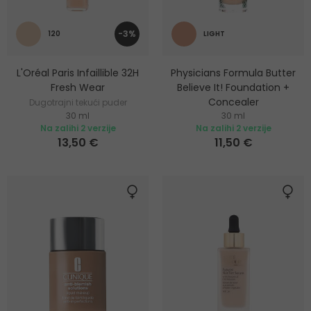
-3%
120
LIGHT
L'Oréal Paris Infaillible 32H
Physicians Formula Butter
Fresh Wear
Believe It! Foundation +
Concealer
Dugotrajni tekući puder
30 ml
30 ml
Dugotrajni krem puder
Na zalihi 2 verzije
Na zalihi 2 verzije
13,50 €
11,50 €