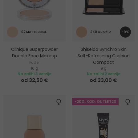
-9%
02 MATTE BEIGE
240 QUARTZ
Clinique Superpowder
Shiseido Synchro Skin
Double Face Makeup
Self-Refreshing Cushion
Compact
Puder
10 g
9 g
Dugotrajni kompaktni puder
Na zalihi 3 verzije
Na zalihi 2 verzije
od 32,50 €
od 33,00 €
-20%. KOD: OUTLET20