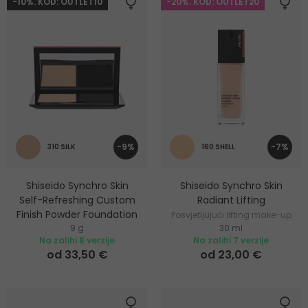
-10%. KOD: OUTLET10
-20%. KOD: OUTLET20
-9%
-7%
310 SILK
160 SHELL
Shiseido Synchro Skin
Shiseido Synchro Skin
Self-Refreshing Custom
Radiant Lifting
Finish Powder Foundation
Posvjetljujući lifting make-up
9 g
30 ml
Puder
Na zalihi 8 verzije
Na zalihi 7 verzije
od 33,50 €
od 23,00 €