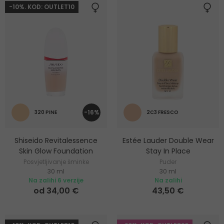
-10%. KOD: OUTLET10
-16%
320 PINE
2C3 FRESCO
Shiseido Revitalessence
Estée Lauder Double Wear
Skin Glow Foundation
Stay In Place
Posvjetljivanje šminke
Puder
30 ml
30 ml
Na zalihi 6 verzije
Na zalihi
od 34,00 €
43,50 €