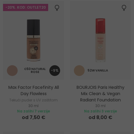
-20%. KOD: OUTLET20
C50 NATURAL
-9%
52W VANILLA
ROSE
Max Factor Facefinity All
BOURJOIS Paris Healthy
Day Flawless
Mix Clean & Vegan
Radiant Foundation
Tekući puder s UV zaštitom
30 ml
30 ml
Hidratantni i posvjetljujući
Na zalihi 7 verzije
Na zalihi 3 verzije
puder
od 7,50 €
od 8,00 €