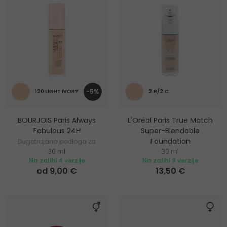
-5%
120 LIGHT IVORY
2.R/2.C
BOURJOIS Paris Always
L'Oréal Paris True Match
Fabulous 24H
Super-Blendable
Foundation
Dugotrajana podloga za
30 ml
30 ml
fantastični izgled
Tekući puder
Na zalihi 4 verzije
Na zalihi 9 verzije
od 9,00 €
13,50 €