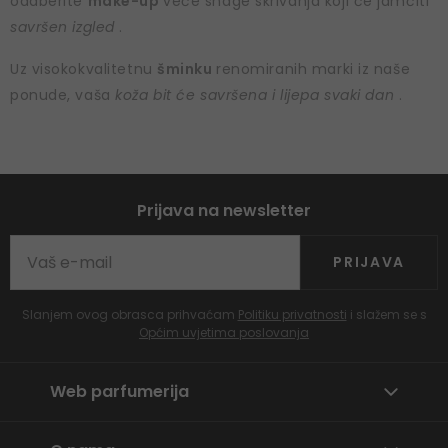
odaberite
make-up
veće snage skrivanja koji će jamčiti
savršen izgled
.
Uz visokokvalitetnu
šminku
renomiranih marki iz naše
ponude, vaša
koža bit će savršena i lijepa svaki dan
.
Prijava na newsletter
PRIJAVA
Slanjem ovog obrasca prihvaćam
Politiku privatnosti
i slažem se s
Općim uvjetima poslovanja
Web parfumerija