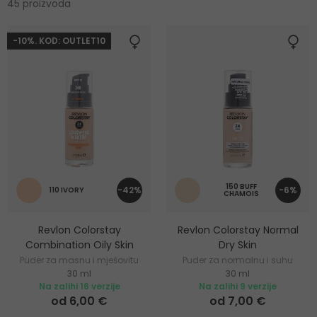
45 proizvoda
-10%. KOD: OUTLET10
150 BUFF
-42%
-6%
110 IVORY
CHAMOIS
Revlon Colorstay
Revlon Colorstay Normal
Combination Oily Skin
Dry Skin
Puder za masnu i mješovitu
Puder za normalnu i suhu
30 ml
30 ml
kožu
kožu
Na zalihi 16 verzije
Na zalihi 9 verzije
od 6,00 €
od 7,00 €