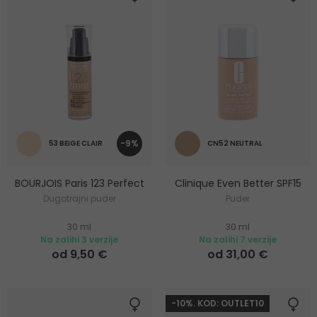
-9%
53 BEIGE CLAIR
CN52 NEUTRAL
BOURJOIS Paris 123 Perfect
Clinique Even Better SPF15
Dugotrajni puder
Puder
30 ml
30 ml
Na zalihi 3 verzije
Na zalihi 7 verzije
od 9,50 €
od 31,00 €
-10%. KOD: OUTLET10