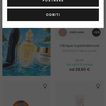
POSTAVKE
ODBITI
-16%
CN90 SAND
Clinique Superbalanced
Hidratantni tekući puder
30 ml
Na zalihi 5 verzije
od 29,50 €