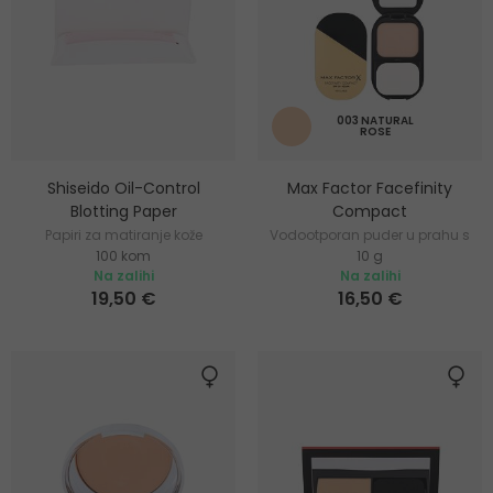
003 NATURAL
ROSE
Shiseido Oil-Control
Max Factor Facefinity
Blotting Paper
Compact
Papiri za matiranje kože
Vodootporan puder u prahu s
100 kom
10 g
UV zaštitom
Na zalihi
Na zalihi
19,50 €
16,50 €