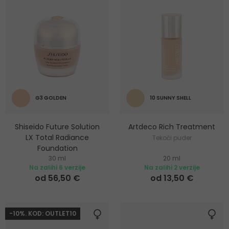
G3 GOLDEN
10 SUNNY SHELL
Shiseido Future Solution
Artdeco Rich Treatment
LX Total Radiance
Tekoći puder
Foundation
30 ml
20 ml
Posvjetljujući puder
Na zalihi 6 verzije
Na zalihi 2 verzije
od 56,50 €
od 13,50 €
-10%. KOD: OUTLET10