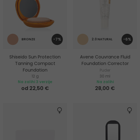
-7%
-6%
BRONZE
2.0 NATURAL
Shiseido Sun Protection
Avene Couvrance Fluid
Tanning Compact
Foundation Corrector
Foundation
Puder
12 g
30 ml
Puder sa zaštitom od sunca
Na zalihi 3 verzije
Na zalihi
od 22,50 €
28,00 €