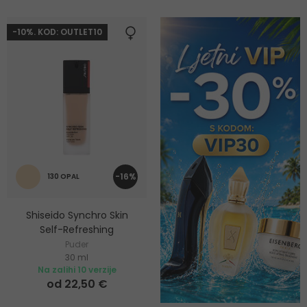
-10%. KOD: OUTLET10
-16%
130 OPAL
Shiseido Synchro Skin
Self-Refreshing
Puder
30 ml
Na zalihi 10 verzije
od 22,50 €