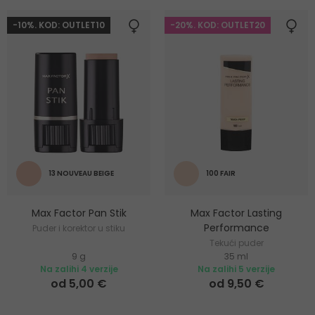
-10%. KOD: OUTLET10
-20%. KOD: OUTLET20
13 NOUVEAU BEIGE
100 FAIR
Max Factor Pan Stik
Max Factor Lasting
Performance
Puder i korektor u stiku
Tekući puder
9 g
35 ml
Na zalihi 4 verzije
Na zalihi 5 verzije
od 5,00 €
od 9,50 €