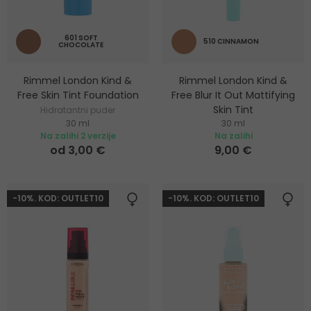
601 SOFT
510 CINNAMON
CHOCOLATE
Rimmel London Kind &
Rimmel London Kind &
Free Skin Tint Foundation
Free Blur It Out Mattifying
Skin Tint
Hidratantni puder
30 ml
30 ml
Lagani matirajući puder za
Na zalihi 2 verzije
Na zalihi
mješovitu i masnu kožu
od 3,00 €
9,00 €
-10%. KOD: OUTLET10
-10%. KOD: OUTLET10