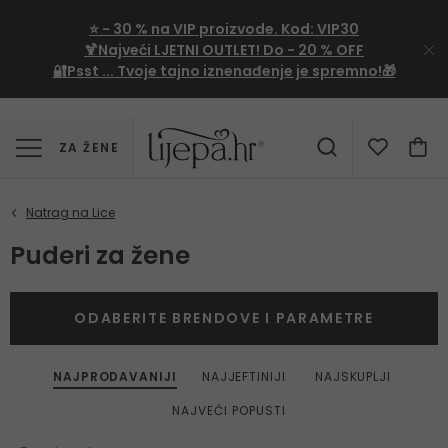
⭐
- 30 %
na VIP proizvode. Kod:
VIP30
🍹Najveći LJETNI OUTLET!
Do - 20 % OFF
🔐Psst ... Tvoje tajno iznenađenje je spremno!🎁
ZA ŽENE
Puderi za žene
ODABERITE BRENDOVE I PARAMETRE
NAJPRODAVANIJI
NAJJEFTINIJI
NAJSKUPLJI
NAJVEĆI POPUSTI