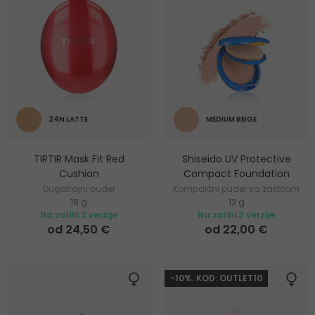
24N LATTE
MEDIUM BEIGE
TIRTIR Mask Fit Red
Shiseido UV Protective
Cushion
Compact Foundation
Dugotrajni puder
Kompaktni puder sa zaštitom
18 g
12 g
od sunca
Na zalihi 3 verzije
Na zalihi 3 verzije
od 24,50 €
od 22,00 €
-10%. KOD: OUTLET10