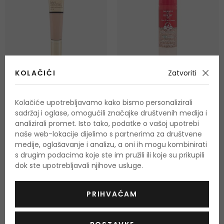
KOLAČIĆI
Zatvoriti
-6%
5W1 BRONZE
01 FAIR
Estée Lauder Futurist
BOURJOIS Paris Healthy
Kolačiće upotrebljavamo kako bismo personalizirali
Hydra Rescue
Mix Clean & Vegan Glow
sadržaj i oglase, omogućili značajke društvenih medija i
Tint Essence
analizirali promet. Isto tako, podatke o vašoj upotrebi
Puder
35 ml
30 ml
naše web-lokacije dijelimo s partnerima za društvene
Hidratantna i tonirajuća
Na zalihi 2 verzije
Na zalihi
medije, oglašavanje i analizu, a oni ih mogu kombinirati
esencija
od 42,50 €
15,50 €
s drugim podacima koje ste im pružili ili koje su prikupili
dok ste upotrebljavali njihove usluge.
PRIHVAĆAM