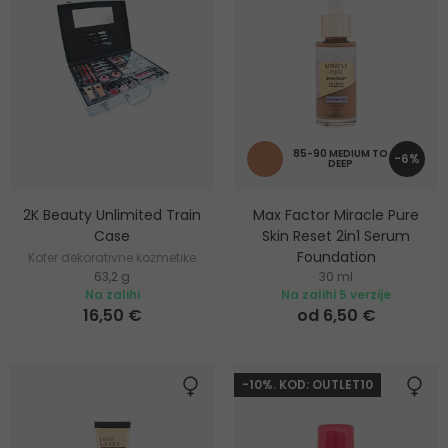
85-90 MEDIUM TO
-6%
DEEP
2K Beauty Unlimited Train
Max Factor Miracle Pure
Case
Skin Reset 2in1 Serum
Foundation
Kofer dekorativne kozmetike
63,2 g
30 ml
Satenski mat puder srednjeg
Na zalihi
Na zalihi 5 verzije
prekrivanja
16,50 €
od 6,50 €
-10%. KOD: OUTLET10