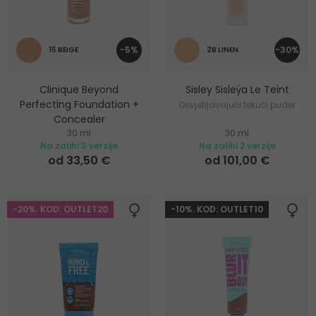
-5%
-30%
15 BEIGE
2B LINEN
Clinique Beyond
Sisley Sisleÿa Le Teint
Perfecting Foundation +
Osvjetljavajući tekući puder
Concealer
30 ml
30 ml
Puder i korektor 2u1
Na zalihi 3 verzije
Na zalihi 2 verzije
od 33,50 €
od 101,00 €
-20%. KOD: OUTLET20
-10%. KOD: OUTLET10