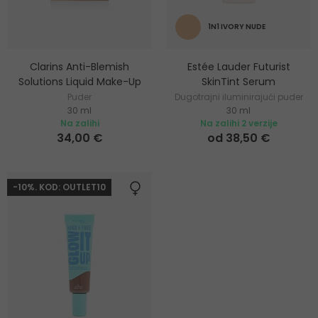
1N1 IVORY NUDE
Clarins Anti-Blemish
Estée Lauder Futurist
Solutions Liquid Make-Up
SkinTint Serum
Puder
Dugotrajni iluminirajući puder
30 ml
30 ml
Na zalihi
Na zalihi 2 verzije
34,00 €
od 38,50 €
-10%. KOD: OUTLET10