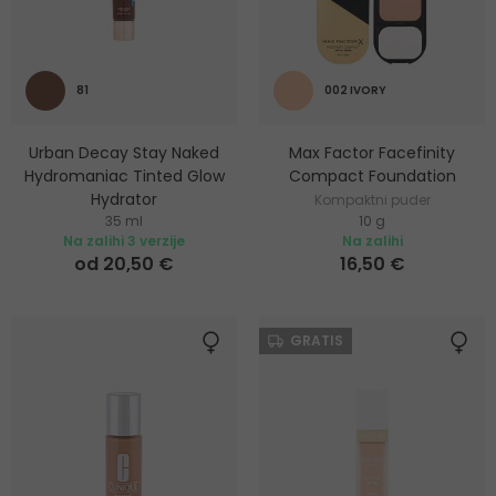
81
002 IVORY
Urban Decay Stay Naked
Max Factor Facefinity
Hydromaniac Tinted Glow
Compact Foundation
Hydrator
Kompaktni puder
35 ml
10 g
Hidratantni puder
Na zalihi 3 verzije
Na zalihi
od 20,50 €
16,50 €
GRATIS