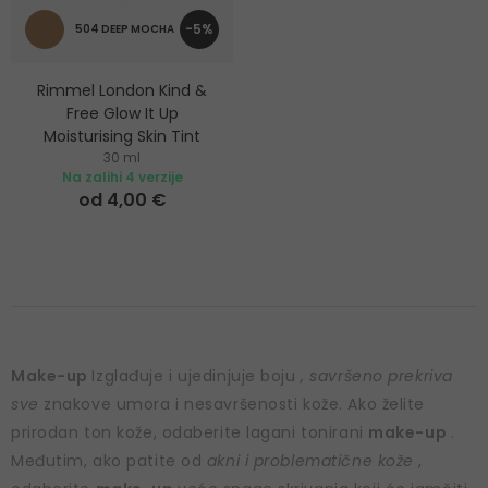
-5%
504 DEEP MOCHA
Rimmel London Kind &
Free Glow It Up
Moisturising Skin Tint
30 ml
Hidratantna šminka za
Na zalihi 4 verzije
osjetljivu, suhu i normalnu
od 4,00 €
kožu
Make-up
Izglađuje i ujedinjuje boju
, savršeno prekriva
sve
znakove umora i nesavršenosti kože. Ako želite
prirodan ton kože, odaberite lagani tonirani
make-up
.
Međutim, ako patite od
akni i problematične kože
,