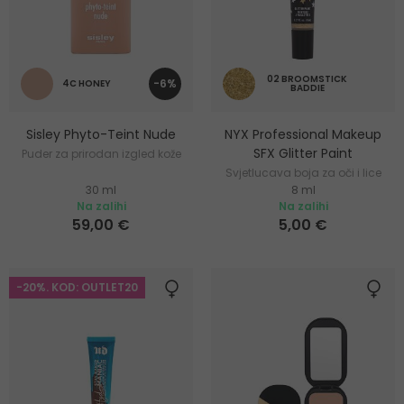
02 BROOMSTICK
-6%
4C HONEY
BADDIE
Sisley Phyto-Teint Nude
NYX Professional Makeup
SFX Glitter Paint
Puder za prirodan izgled kože
Svjetlucava boja za oči i lice
30 ml
8 ml
Na zalihi
Na zalihi
59,00 €
5,00 €
-20%. KOD: OUTLET20