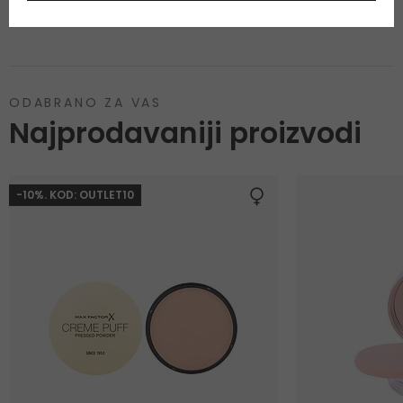
popis sastojaka.
ODABRANO ZA VAS
Najprodavaniji proizvodi
-10%. KOD: OUTLET10