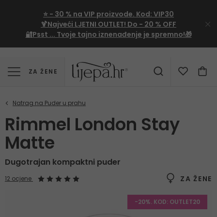
⭐
- 30 %
na VIP proizvode. Kod:
VIP30
🍹Najveći LJETNI OUTLET!
Do - 20 % OFF
🔐Psst ... Tvoje tajno iznenađenje je spremno!🎁
ZA ŽENE
Rimmel London Stay
Matte
Dugotrajan kompaktni puder
ZA ŽENE
12 ocjene
-20%. KOD: OUTLET20