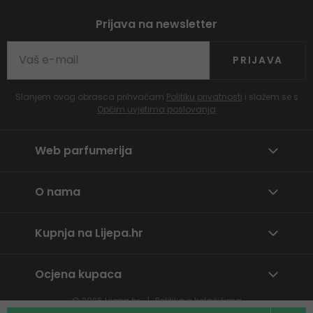
Prijava na newsletter
PRIJAVA
Slanjem ovog obrasca prihvaćam
Politiku privatnosti
i slažem se s
Općim uvjetima poslovanja
Web parfumerija
O nama
Kupnja na Lijepa.hr
Ocjena kupaca
© 2026
Lijepa.hr
Politika o kolačićima