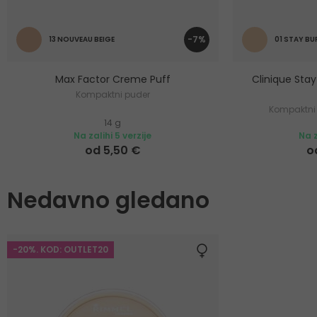
-7%
13 NOUVEAU BEIGE
01 STAY BU
Max Factor Creme Puff
Clinique Sta
Kompaktni puder
Kompaktni 
14 g
Na zalihi 5 verzije
Na z
od 5,50 €
o
Nedavno gledano
-20%. KOD: OUTLET20