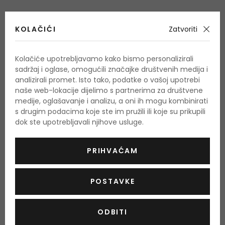
Upozorenje
: Nijansa ovisi o postavkama boje monitora.
KOLAČIĆI
Stvarna boja može se razlikovati.
Zatvoriti
UPOTREBA
Kolačiće upotrebljavamo kako bismo personalizirali
sadržaj i oglase, omogućili značajke društvenih medija i
Nanesite prije ili poslije tekućeg pudera aplikatorom ili
analizirali promet. Isto tako, podatke o vašoj upotrebi
prstima.
naše web-lokacije dijelimo s partnerima za društvene
medije, oglašavanje i analizu, a oni ih mogu kombinirati
s drugim podacima koje ste im pružili ili koje su prikupili
KOLIČINA I SASTOJCI
dok ste upotrebljavali njihove usluge.
Količina: 14 g
PRIHVAĆAM
Ukoliko želite dobiti popis sastojaka za ovaj proizvod, molimo
Vas da nam pošaljete e-mail i mi ćemo vam poslati sliku
POSTAVKE
proizvoda sa prikazanim sastojcima. Proizvođači redovito
mijenjaju sastojke te nas ne informiraju o tome. Na ovaj
ODBITI
način, pobrinut ćemo se da zaprimite aktualni i ažurirani