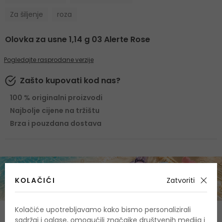
Za šiljenje
roza
Olovka za usne 1,14 g 03 Alerte Rose
Pogledajte rasprodane verzije
Zašto kupovati kod nas?
100 % originalni proizvodi
Najbolje cijene na tržištu
Brza i pouzdana dostava
KOLAČIĆI
Zatvoriti
Kolačiće upotrebljavamo kako bismo personalizirali
O proizvodu
sadržaj i oglase, omogućili značajke društvenih medija i