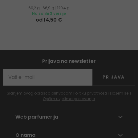
60,2 g
|
66,9 g
|
129,4 g
Na zalihi 3 verzije
od 14,50 €
Prijava na newsletter
PRIJAVA
Slanjem ovog obrasca prihvaćam
Politiku privatnosti
i slažem se s
Općim uvjetima poslovanja
Web parfumerija
O nama