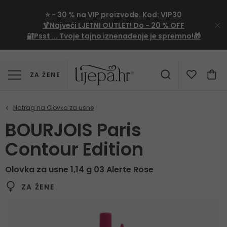
⭐
- 30 %
na VIP proizvode. Kod:
VIP30
🍹Najveći LJETNI OUTLET!
Do - 20 % OFF
🔐Psst ... Tvoje tajno iznenađenje je spremno!🎁
ZA ŽENE
BOURJOIS Paris
Contour Edition
Olovka za usne 1,14 g 03 Alerte Rose
ZA ŽENE