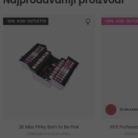
-10%. KOD: OUTLET10
-20%. KOD: OUTL
12 ON A MI
2K Miss Pinky Born to Be Pink
NYX Professi
Dekorativna kozmetika
Hranji