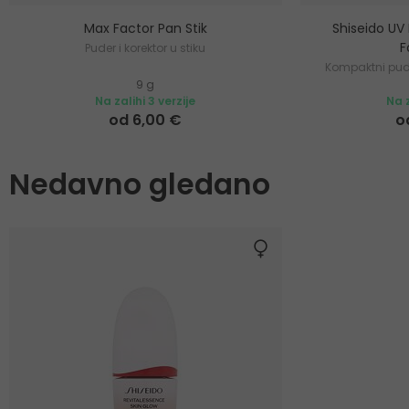
Max Factor Pan Stik
Shiseido UV
F
Puder i korektor u stiku
Kompaktni pud
9 g
Na zalihi 3 verzije
Na z
od 6,00 €
o
Nedavno gledano