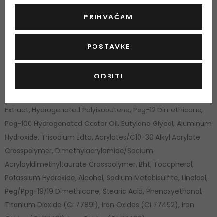
Alcohol Denat., Peg-8, Niacinamide, Peg-60 Hydrogenated
Castor Oil, Isostearic Acid, Polyglyceryl-6 Polyricinoleate,
PRIHVAĆAM
Lactobacillus/Rice Ferment, Ammonium
Acryloyldimethyltaurate/Beheneth-25 Methacrylate
POSTAVKE
Crosspolymer, Tocopheryl Acetate, Sodium
Dilauramidoglutamide Lysine, Magnesium Chloride,
ODBITI
Polyquaternium-51, Lavandula Angustifolia (Lavender) Oil,
Sanguisorba Officinalis Root Extract, Camellia Sinensis Leaf
Extract, Hydrogenated Polyisobutene, Peg-12 Dimethicone,
Peg-100 Hydrogenated Castor Oil, Butylene Glycol, Aluminum
Hydroxide, Trisodium Edta, Acrylates/C10-30 Alkyl Acrylate
Crosspolymer, Dimethylacrylamide/Sodium
Acryloyldimethyltaurate Crosspolymer, Bht, Tocopherol,
Potassium Hydroxide, Alcohol, Sodium Metabisulfite, Linalool,
Peg/Ppg-19/19 Dimethicone, Stearic Acid, Phenoxyethanol,
Titanium Dioxide (Ci 77891), Iron Oxides (Ci 77492), Iron