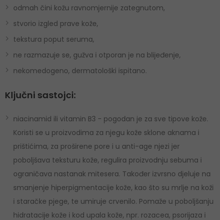
odmah čini kožu ravnomjernije zategnutom,
stvorio izgled prave kože,
tekstura poput seruma,
ne razmazuje se, gužva i otporan je na blijeđenje,
nekomedogeno, dermatološki ispitano.
Ključni sastojci:
niacinamid ili vitamin B3 - pogodan je za sve tipove kože.
Koristi se u proizvodima za njegu kože sklone aknama i
prištićima, za proširene pore i u anti-age njezi jer
poboljšava teksturu kože, regulira proizvodnju sebuma i
ograničava nastanak mitesera. Također izvrsno djeluje na
smanjenje hiperpigmentacije kože, kao što su mrlje na koži
i staračke pjege, te umiruje crvenilo. Pomaže u poboljšanju
hidratacije kože i kod upala kože, npr. rozacea, psorijaza i