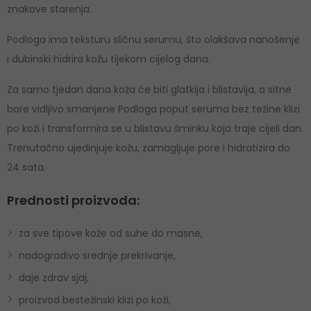
znakove starenja.
Podloga ima teksturu sličnu serumu, što olakšava nanošenje
i dubinski hidrira kožu tijekom cijelog dana.
Za samo tjedan dana koža će biti glatkija i blistavija, a sitne
bore vidljivo smanjene Podloga poput seruma bez težine klizi
po koži i transformira se u blistavu šminku koja traje cijeli dan.
Trenutačno ujedinjuje kožu, zamagljuje pore i hidratizira do
24 sata.
Prednosti proizvoda:
za sve tipove kože od suhe do masne,
nadogradivo srednje prekrivanje,
daje zdrav sjaj,
proizvod bestežinski klizi po koži,