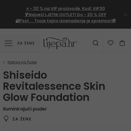
⭐
- 30 %
na VIP proizvode. Kod:
VIP30
🍹Najveći LJETNI OUTLET!
Do - 20 % OFF
🔐Psst ... Tvoje tajno iznenađenje je spremno!🎁
ZA ŽENE
Shiseido
Revitalessence Skin
Glow Foundation
Iluminirajući puder
ZA ŽENE