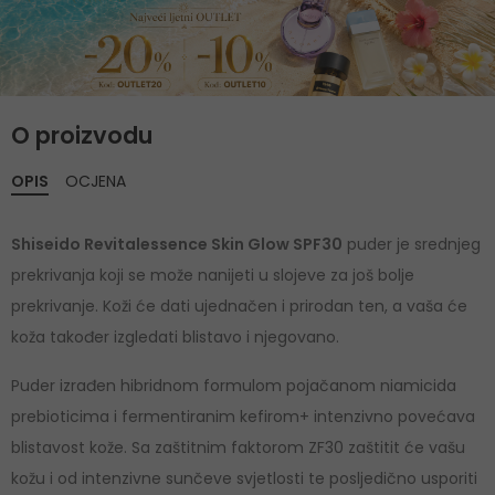
O proizvodu
OPIS
OCJENA
Shiseido Revitalessence Skin Glow SPF30
puder je srednjeg
prekrivanja koji se može nanijeti u slojeve za još bolje
prekrivanje. Koži će dati ujednačen i prirodan ten, a vaša će
koža također izgledati blistavo i njegovano.
Puder izrađen hibridnom formulom pojačanom niamicida
prebioticima i fermentiranim kefirom+ intenzivno povećava
blistavost kože. Sa zaštitnim faktorom ZF30 zaštitit će vašu
kožu i od intenzivne sunčeve svjetlosti te posljedično usporiti