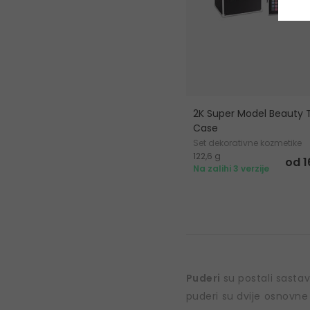
2K Super Model Beauty T
Case
Set dekorativne kozmetike
122,6 g
od 1
Na zalihi 3 verzije
Puderi
su postali sasta
puderi su dvije osnovne 