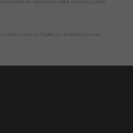
dnost pudera je i apsorpcija viška sebuma, puderi
o jedan proizvod. Puderi su dizajnirani za sve