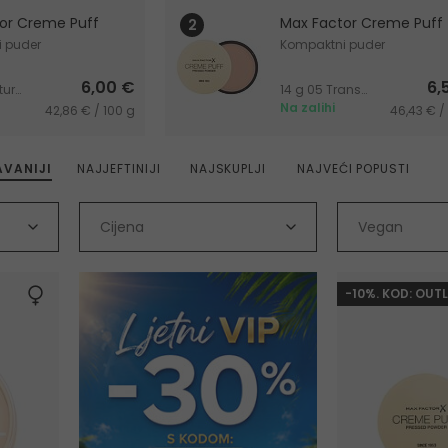
or Creme Puff
Max Factor Creme Puff
 puder
Kompaktni puder
6,00 €
6,
14 g 50 Natural
14 g 05 Translucent
Na zalihi
42,86 € / 100 g
46,43 € /
VANIJI
NAJJEFTINIJI
NAJSKUPLJI
NAJVEĆI POPUSTI
Cijena
Vegan
-10%. KOD: OUT