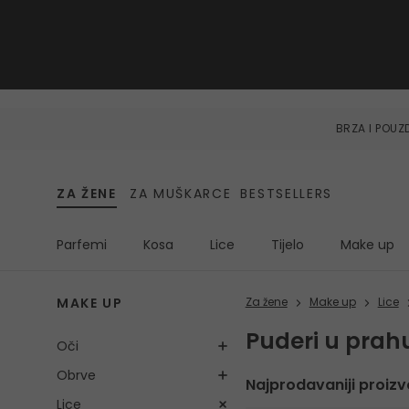
BRZA I POU
ZA ŽENE
ZA MUŠKARCE
BESTSELLERS
Parfemi
Kosa
Lice
Tijelo
Make up
MAKE UP
Za žene
Make up
Lice
Puderi u prah
Oči
Obrve
Najprodavaniji proizv
Lice