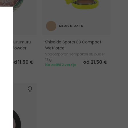
MEDIUM DARK
ormula Murumuru
Shiseido Sports BB Compact
ressed Powder
WetForce
der
Vodootporan kompaktni BB puder
12 g
od 11,50 €
od 21,50 €
je
Na zalihi 2 verzije