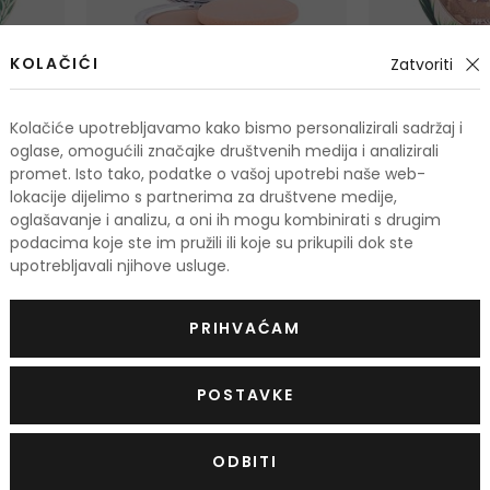
KOLAČIĆI
Zatvoriti
-40%
01 STAY BUFF
Kolačiće upotrebljavamo kako bismo personalizirali sadržaj i
oglase, omogućili značajke društvenih medija i analizirali
er
Clinique Stay-Matte Sheer
Physicians F
promet. Isto tako, podatke o vašoj upotrebi naše web-
er
Pressed Powder
Butter Glow P
lokacije dijelimo s partnerima za društvene medije,
Kompaktni puder s mat efektom
Posvjetljujući pu
oglašavanje i analizu, a oni ih mogu kombinirati s drugim
7,6 g
7,5 g
2,50 €
podacima koje ste im pružili ili koje su prikupili dok ste
od 32,00 €
Na zalihi
Na zalihi 2 verzi
upotrebljavali njihove usluge.
4 verzije
PRIHVAĆAM
POSTAVKE
ODBITI