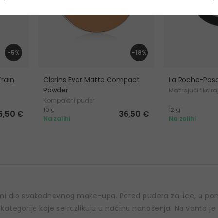
-5%
-18%
rain
Clarins Ever Matte Compact
La Roche-Posa
Powder
Matirajući fiksir
Kompaktni puder
10 g
12 g
6,50 €
36,50 €
Na zalihi
Na zalihi
vni dio svakodnevnog make-upa. Pored pudera za lice, u pon
kategorije koje se razlikuju u načinu nanošenja. Na vama je