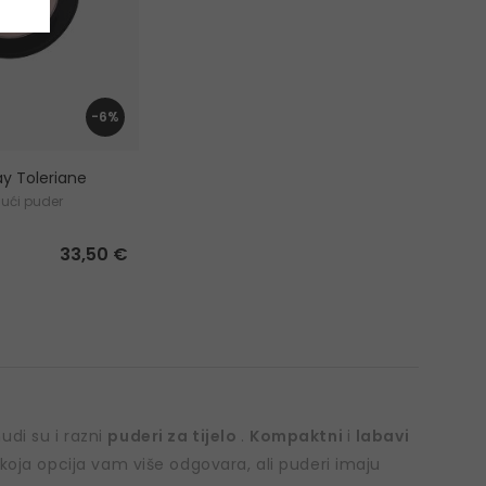
-6%
y Toleriane
ajući puder
33,50 €
udi su i razni
puderi za tijelo
.
Kompaktni
i
labavi
 koja opcija vam više odgovara, ali puderi imaju