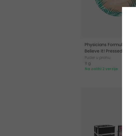
Physicians Formula Butt
Believe It! Pressed Powd
Puder u prahu
11 g
1
Na zalihi 2 verzije