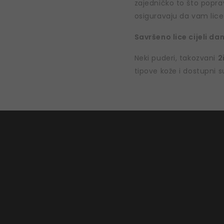
zajedničko to što poprav
osiguravaju da vam lice 
Savršeno lice cijeli da
Neki puderi, takozvani
2
tipove kože i dostupni 