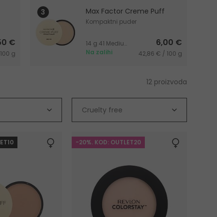
Max Factor Creme Puff
Kompaktni puder
50 €
6,00 €
14 g 41 Medium Beige
Na zalihi
 100 g
42,86 € / 100 g
12 proizvoda
Cruelty free
LET10
-20%. KOD: OUTLET20