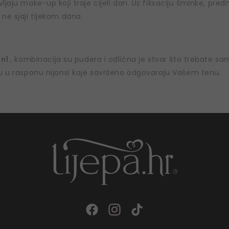
ljaju make-up koji traje cijeli dan. Uz fiksaciju šminke, pre
ne sjaji tijekom dana.
n
in1
, kombinacija su pudera i odlična je stvar što trebate sam
su u rasponu nijansi koje savršeno odgovaraju Vašem tenu.