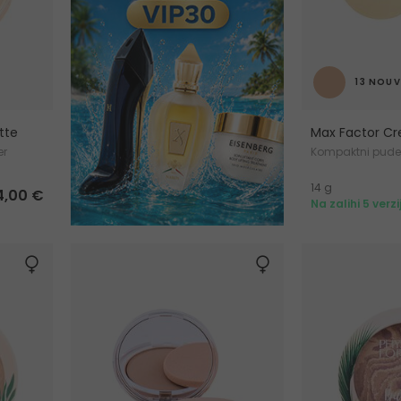
13 NOUV
tte
Max Factor C
er
Kompaktni pude
14 g
4,00 €
Na zalihi 5 verzi