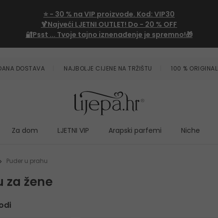
⭐
- 30 %
na VIP proizvode. Kod:
VIP30
🍹Najveći LJETNI OUTLET!
Do - 20 % OFF
🔐Psst ... Tvoje tajno iznenađenje je spremno!🎁
ZDANA DOSTAVA
NAJBOLJE CIJENE NA TRŽIŠTU
100 % ORIGINAL
Za dom
LJETNI VIP
Arapski parfemi
Niche
Puder u prahu
u za žene
odi