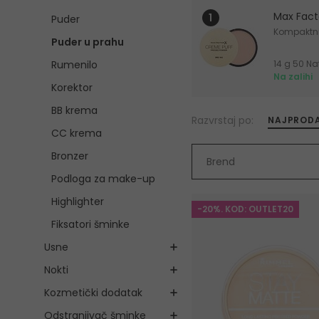
Max Fact
Puder
Kompaktni
Puder u prahu
Rumenilo
Na zalihi
Korektor
BB krema
Razvrstaj po:
NAJPRODA
CC krema
Bronzer
Brend
Podloga za make-up
Highlighter
-20%. KOD: OUTLET20
Fiksatori šminke
Usne
Nokti
Kozmetički dodatak
Odstranjivač šminke