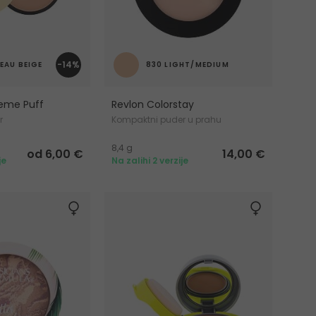
-14%
EAU BEIGE
830 LIGHT/MEDIUM
reme Puff
Revlon Colorstay
r
Kompaktni puder u prahu
8,4 g
od 6,00 €
14,00 €
je
Na zalihi 2 verzije