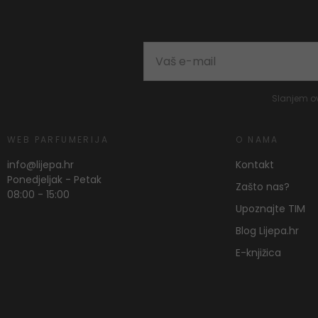
Slanjem o
WEB PARFUMERIJA
O NAMA
info@lijepa.hr
Kontakt
Ponedjeljak - Petak
Zašto nas?
08:00 - 15:00
Upoznajte TIM
Blog Lijepa.hr
E-knjižica