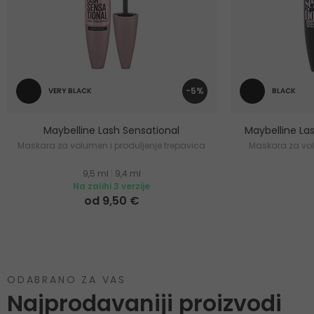
-5%
VERY BLACK
BLACK
Maybelline Lash Sensational
Maybelline La
Maskara za volumen i produljenje trepavica
Maskara za vol
9,5 ml
|
9,4 ml
Na zalihi 3 verzije
od 9,50 €
ODABRANO ZA VAS
Najprodavaniji proizvodi