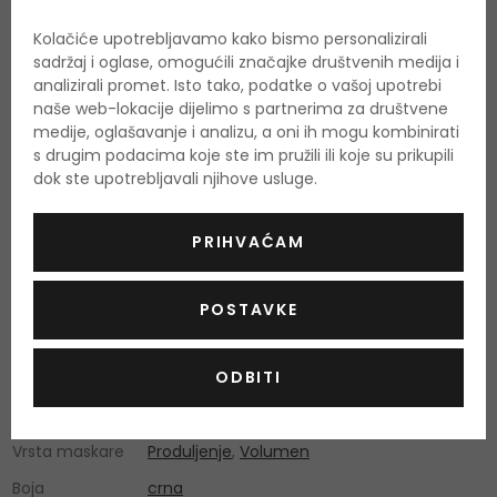
Xanthan Gum, Caprylic/Capric Triglyceride, Sodium Laureth
Kolačiće upotrebljavamo kako bismo personalizirali
Sulfate, Disodium Edta, Myristic Acid, Tetrasodium Edta,
sadržaj i oglase, omogućili značajke društvenih medija i
Pentaerythrityl Tetra-Di-T-Butyl Ydroxyhydrocinnamate,
analizirali promet. Isto tako, podatke o vašoj upotrebi
Potassium Sorbate, Silica, Soluble Collagen, Bambusa Vulgaris
naše web-lokacije dijelimo s partnerima za društvene
medije, oglašavanje i analizu, a oni ih mogu kombinirati
Extract, Trisodium Edta [+/- May Contain / Peut Contenir Ci
s drugim podacima koje ste im pružili ili koje su prikupili
77491, Ci 77492, Ci 77499 / Iron Xides, Ci 77007 /
dok ste upotrebljavali njihove usluge.
Ultramarines, Mica, Ci 77891 / Titanium Dioxide, Ci 75470 /
Carmine, Ci 77288 / Chromium Oxide Greens, Ci 77742 /
PRIHVAĆAM
Manganese Violet, Ci 77510 / Ferric Ferrocyanide F.I.L.
D250527/1.
POSTAVKE
Popis sastojaka se može promijeniti. Savjetujemo vam da
uvijek provjerite popis sastojaka koji je naveden na kupljenom
ODBITI
proizvodu.
Vrsta maskare
Produljenje
,
Volumen
Boja
crna