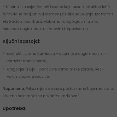
Prikladna i za osjetljive oči i osobe koje nose kontaktne leće,
formula se ne ljušti niti razmazuje i lako se uklanja. Maskara s
ekstraktom bambusa, vlaknima i dragocjenim uljima
pridonosi dugim, punim i zdravim trepavicama.
Ključni sastojci:
ekstrakt i vlakna bambusa - doprinose dugim, punim i
zdravim trepavicama,
dragocjena ulja - potiču ne samo meke zdrave, već i
voluminozne trepavice.
Napomena:
Prikaz nijanse ovisi o postavkama boje monitora.
Stvarna boja može se neznatno razlikovati.
Upotreba: