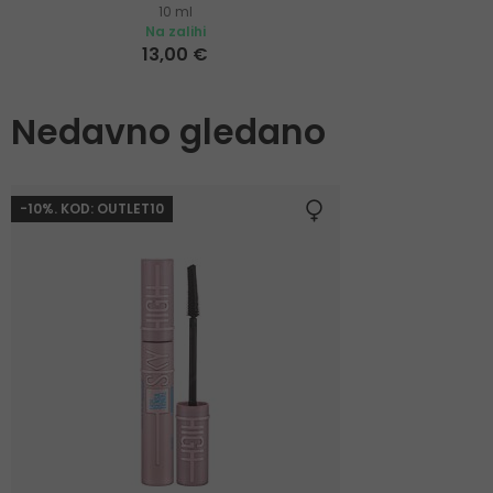
10 ml
trepavica
Na zalihi
13,00 €
Nedavno gledano
-10%. KOD: OUTLET10