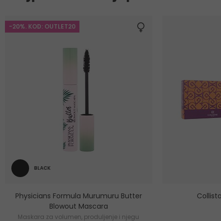
-20%. KOD: OUTLET20
BLACK
Physicians Formula Murumuru Butter
Collis
Blowout Mascara
Maskara za volumen, produljenje i njegu