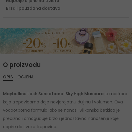
Najbolje cijene na tržištu
Brza i pouzdana dostava
O proizvodu
OPIS
OCJENA
Maybelline Lash Sensational Sky High Mascara
je maskara
koja trepavicama daje nevjerojatnu duljinu i volumen. Ova
vodootporna formula lako se nanosi. Silikonska četkica je
precizna i omogućuje brzo i jednostavno nanošenje koje
dopire do svake trepavice.