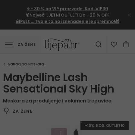
⭐
- 30 %
na VIP proizvode. Kod:
VIP30
🍹Najveći LJETNI OUTLET!
Do - 20 % OFF
🔐Psst ... Tvoje tajno iznenađenje je spremno!🎁
ZA ŽENE
Maybelline Lash
Sensational Sky High
Maskara za produljenje i volumen trepavica
ZA ŽENE
-10%. KOD: OUTLET10