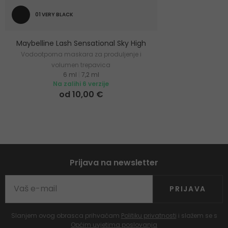
01 VERY BLACK
Maybelline Lash Sensational Sky High
Vodootporna maskara za produljenje i
volumen trepavica
6 ml
|
7,2 ml
Na zalihi 6 verzije
od 10,00 €
Prijava na newsletter
PRIJAVA
Slanjem ovog obrasca prihvaćam
Politiku privatnosti
i slažem se s
Općim uvjetima poslovanja