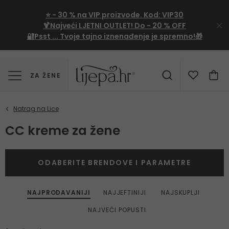
⭐
- 30 %
na VIP proizvode. Kod:
VIP30
🍹Najveći LJETNI OUTLET!
Do - 20 % OFF
🔐Psst ... Tvoje tajno iznenađenje je spremno!🎁
ZA ŽENE
CC kreme za žene
ODABERITE BRENDOVE I PARAMETRE
NAJPRODAVANIJI
NAJJEFTINIJI
NAJSKUPLJI
NAJVEĆI POPUSTI