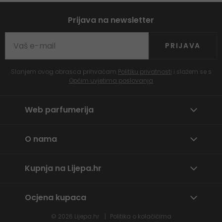
Prijava na newsletter
PRIJAVA
Slanjem ovog obrasca prihvaćam
Politiku privatnosti
i slažem se s
Općim uvjetima poslovanja
Web parfumerija
O nama
Kupnja na Lijepa.hr
Ocjena kupaca
© 2026
Lijepa.hr
Politika o kolačićima