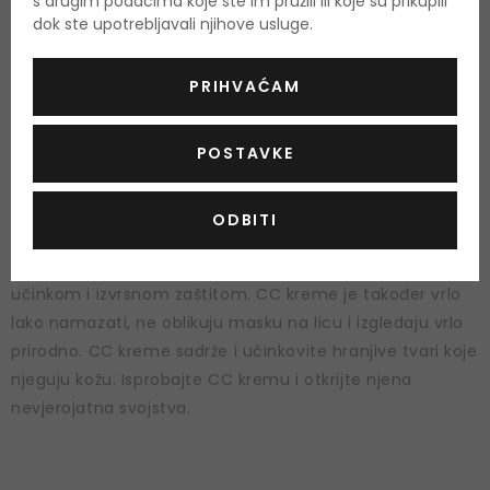
s drugim podacima koje ste im pružili ili koje su prikupili
dok ste upotrebljavali njihove usluge.
PRIHVAĆAM
CC kreme
kombiniraju sjajne osobine poznatih
BB kreme
POSTAVKE
plus prednost sjajnih
svojstava
. Također poznata i kao
kontrola boje
ili
korekcija boje
, CC krema može
ODBITI
hidratizirati kožu, zamjenjujući bazu i funkciju šminkanja,
posvjetljivanje i filter za sunčanje, s objedinjujućim
učinkom i izvrsnom zaštitom. CC kreme je također vrlo
lako namazati, ne oblikuju masku na licu i izgledaju vrlo
prirodno. CC kreme sadrže i učinkovite hranjive tvari koje
njeguju kožu. Isprobajte CC kremu i otkrijte njena
nevjerojatna svojstva.