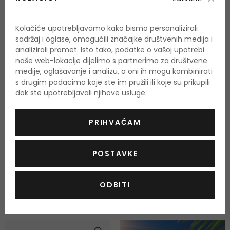
-10%. KOD: OUTLET10
-20%. KOD: OUTLET20
Kolačiće upotrebljavamo kako bismo personalizirali
sadržaj i oglase, omogućili značajke društvenih medija i
analizirali promet. Isto tako, podatke o vašoj upotrebi
naše web-lokacije dijelimo s partnerima za društvene
medije, oglašavanje i analizu, a oni ih mogu kombinirati
s drugim podacima koje ste im pružili ili koje su prikupili
dok ste upotrebljavali njihove usluge.
004 DARK
-5%
002 SOFT BROWN
BRUNETTE
PRIHVAĆAM
Max Factor Real Brow Fill &
BOURJOIS Paris Brow
POSTAVKE
Shape
Reveal Précision
Olovka za obrve
Olovka za obrve
0,6 g
1,4 g
ODBITI
Na zalihi
Na zalihi
9,00 €
4,00 €