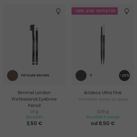
-20%. KOD: OUTLET20
-29%
001 DARK BROWN
11
Rimmel London
Artdeco Ultra Fine
Professional Eyebrow
Vrlo tanka olovka za obrve
Pencil
1,4 g
0,09 g
Olovka za obrve s kistom
Na zalihi
Na zalihi 3 verzije
3,50 €
od 8,50 €