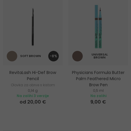
UNIVERSAL
-8%
SOFT BROWN
BROWN
RevitaLash Hi-Def Brow
Physicians Formula Butter
Pencil
Palm Feathered Micro
Brow Pen
Olovka za obrve s kistom
0,14 g
0,5 ml
Olovka za obrve
Na zalihi 3 verzije
Na zalihi
od 20,00 €
9,00 €