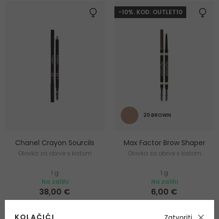
-10%. KOD: OUTLET10
20 BROWN
Chanel Crayon Sourcils
Max Factor Brow Shaper
Olovka za obrve s kistom
Olovka za obrve s kistom
1 g
1 g
Na zalihi
Na zalihi
38,00 €
6,00 €
KOLAČIĆI
Zatvoriti