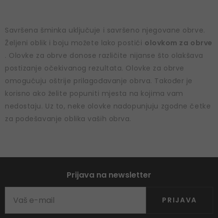
Savršena šminka uključuje i savršeno njegovane obrve.
Željeni oblik i boju možete lako postići
olovkom za obrve
. Olovke za obrve donose različite nijanse što olakšava
postizanje očekivanog rezultata. Olovke za obrve
omogućuju oštrije prilagođavanje obrva. Također je
korisno ako želite popuniti mjesta na kojima vam
nedostaju. Uz to, neke olovke nadopunjuju zgodne četke
za podešavanje oblika vaših obrva.
Prijava na newsletter
PRIJAVA