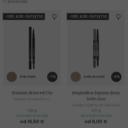
17 proizvoda
-10%. KOD: OUTLET10
-10%. KOD: OUTLET10
-7%
-5%
01 BLONDE
DARK BLONDE
Shiseido Brow InkTrio
Maybelline Express Brow
Satin Duo
Olovka za obrve 3 u 1
Olovka i sjenilo za obrve 2u1
0,31 g
0,71 g
Na zalihi 4 verzije
Na zalihi 2 verzije
od 16,50 €
od 8,00 €