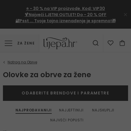
⭐
- 30 %
na VIP proizvode. Kod:
VIP30
🍹Najveći LJETNI OUTLET!
Do - 20 % OFF
🔐Psst ... Tvoje tajno iznenađenje je spremno!🎁
ZA ŽENE
Olovke za obrve za žene
ODABERITE BRENDOVE I PARAMETRE
NAJPRODAVANIJI
NAJJEFTINIJI
NAJSKUPLJI
NAJVEĆI POPUSTI