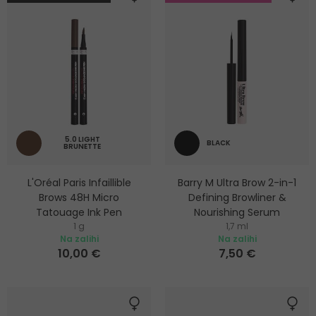
5.0 LIGHT
BLACK
BRUNETTE
L'Oréal Paris Infaillible
Barry M Ultra Brow 2-in-1
Brows 48H Micro
Defining Browliner &
Tatouage Ink Pen
Nourishing Serum
1 g
1,7 ml
Olovka za obrve
Hranjiva tekuća linija za obrve
Na zalihi
Na zalihi
10,00 €
7,50 €