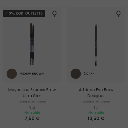
-10%. KOD: OUTLET10
MEDIUM BROWN
2 DARK
Maybelline Express Brow
Artdeco Eye Brow
Ultra Slim
Designer
Olovka za obrve
Olovka za obrve
9 g
1 g
Na zalihi
Na zalihi
7,50 €
12,50 €