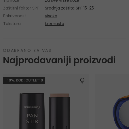
Tip kože
Za sve vrste kože
Zaštitni faktor SPF
Srednja zaštita SPF 15-25
Pokrivenost
visoka
Tekstura
kremasta
ODABRANO ZA VAS
Najprodavaniji proizvodi
-10%. KOD: OUTLET10