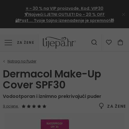
⭐
- 30 %
na VIP proizvode. Kod:
VIP30
🍹Najveći LJETNI OUTLET!
Do - 20 % OFF
🔐Psst ... Tvoje tajno iznenađenje je spremno!🎁
ZA ŽENE
Dermacol Make-Up
Cover SPF30
Vodootporan i iznimno prekrivajući puder
ZA ŽENE
9 ocjene