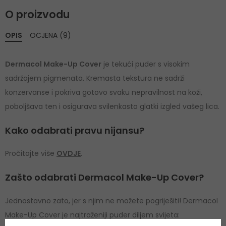
O proizvodu
OPIS
OCJENA (9)
Dermacol Make-Up Cover
je tekući puder s visokim
sadržajem pigmenata. Kremasta tekstura ne sadrži
konzervanse i pokriva gotovo svaku nepravilnost na koži,
poboljšava ten i osigurava svilenkasto glatki izgled vašeg lica.
Kako odabrati pravu nijansu?
Pročitajte više
OVDJE
.
Zašto odabrati Dermacol Make-Up Cover?
Jednostavno zato, jer s njim ne možete pogriješiti! Dermacol
Make-Up Cover je najtraženiji puder diljem svijeta: