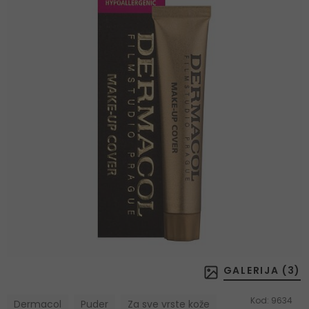
GALERIJA (
3
)
Kod:
9634
Dermacol
Puder
Za sve vrste kože