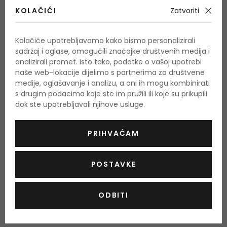
KOLAČIĆI
Zatvoriti
odlično prekriva sve nepravilnosti lica, čak i pigmentne
mrlje
Kolačiće upotrebljavamo kako bismo personalizirali
licu pruža baršunasto mat izgled
sadržaj i oglase, omogućili značajke društvenih medija i
vodootporan,
analizirali promet. Isto tako, podatke o vašoj upotrebi
naše web-lokacije dijelimo s partnerima za društvene
hipoalergen,
medije, oglašavanje i analizu, a oni ih mogu kombinirati
klinički ispitan,
s drugim podacima koje ste im pružili ili koje su prikupili
dok ste upotrebljavali njihove usluge.
bez parabena,
zaštitni faktor SPF 30.
PRIHVAĆAM
Pogodan je za sve tipove kože, čak i za najosjetljivije, te je
POSTAVKE
izvrsna zaštita od štetnih utjecaja okoliša. Zbog svojih izvrsnih
svojstava i trajnosti, danas ga koristi profesionalni make-up
umjetnici za fotografsku ili filmsku fotografiju, modeliranje,
ODBITI
svečane prilike itd.