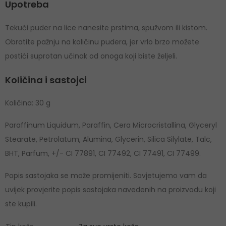
Upotreba
Tekući puder na lice nanesite prstima, spužvom ili kistom.
Obratite pažnju na količinu pudera, jer vrlo brzo možete
postići suprotan učinak od onoga koji biste željeli.
Količina i sastojci
Količina: 30 g
Paraffinum Liquidum, Paraffin, Cera Microcristallina, Glyceryl
Stearate, Petrolatum, Alumina, Glycerin, Silica Silylate, Talc,
BHT, Parfum, +/- CI 77891, CI 77492, CI 77491, CI 77499.
Popis sastojaka se može promijeniti. Savjetujemo vam da
uvijek provjerite popis sastojaka navedenih na proizvodu koji
ste kupili.