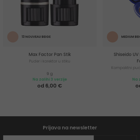
13 NOUVEAU BEIGE
MEDIUM BEI
Max Factor Pan Stik
Shiseido UV
F
Puder i korektor u stiku
Kompaktni pud
9 g
Na zalihi 3 verzije
Na z
od 6,00 €
o
Prijava na newsletter