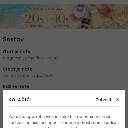
Sastav
Gornje note
bergamot, amalfinski limun
Srednje note
ružičasti papar, ruža, božur
Bazne note
ambrette, mošus, drvenasti tonovi
KOLAČIĆI
Zatvoriti
O proizvodu
Kolačiće upotrebljavamo kako bismo personalizirali
sadržaj i oglase, omogućili značajke društvenih medija i