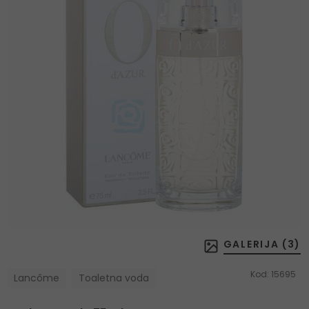
GALERIJA (
3
)
Kod:
15695
Lancôme
Toaletna voda