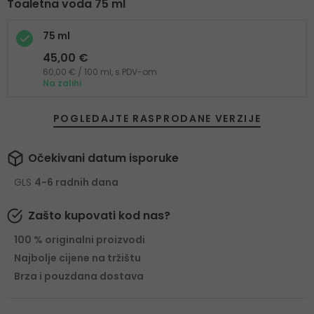
Toaletna voda 75 ml
75 ml
45,00 €
60,00 € / 100 ml, s PDV-om
Na zalihi
POGLEDAJTE RASPRODANE VERZIJE
Očekivani datum isporuke
GLS
4-6 radnih dana
Zašto kupovati kod nas?
100 % originalni proizvodi
Najbolje cijene na tržištu
Brza i pouzdana dostava