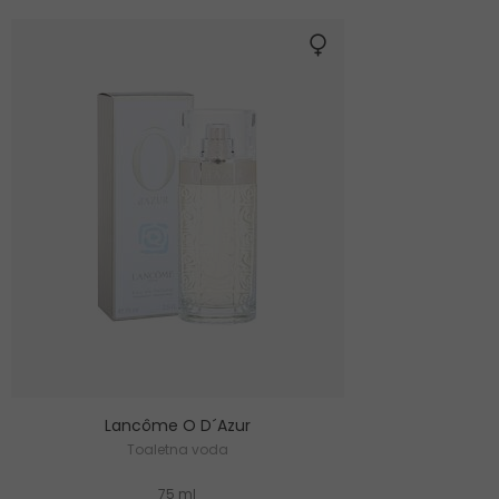
Lancôme O D´Azur
Toaletna voda
75 ml