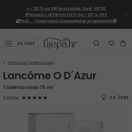
⭐
- 30 %
na VIP proizvode. Kod:
VIP30
🍹Najveći LJETNI OUTLET!
Do - 20 % OFF
🔐Psst ... Tvoje tajno iznenađenje je spremno!🎁
ZA ŽENE
Lancôme O D´Azur
Toaletna voda 75 ml
ZA ŽENE
3 ocjene