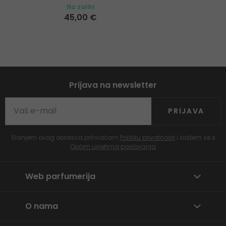
Na zalihi
45,00 €
Prijava na newsletter
PRIJAVA
Slanjem ovog obrasca prihvaćam
Politiku privatnosti
i slažem se s
Općim uvjetima poslovanja
Web parfumerija
O nama