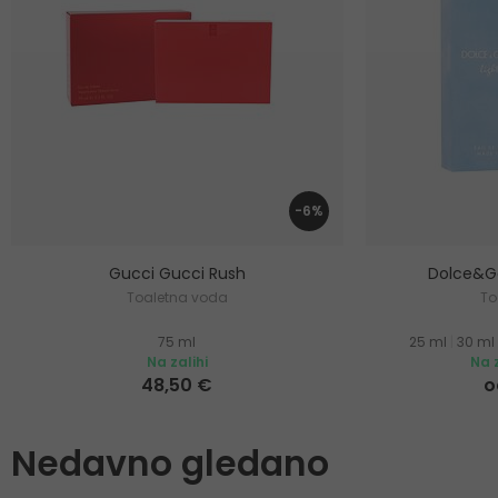
-6%
Gucci Gucci Rush
Dolce&Ga
Toaletna voda
To
75 ml
25 ml
|
30 ml
Na zalihi
Na z
48,50 €
o
Nedavno gledano