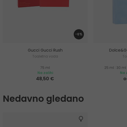
-6%
Gucci Gucci Rush
Dolce&Ga
Toaletna voda
To
75 ml
25 ml
|
30 ml
Na zalihi
Na z
48,50 €
o
Nedavno gledano