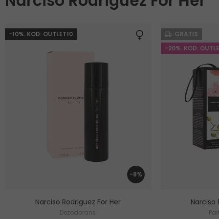
Narciso Rodriguez For Her
-10%. KOD: OUTLET10
GRATIS
-20%. KOD: OUTL
-8%
Narciso Rodriguez For Her
Narciso 
Dezodorans
Pa