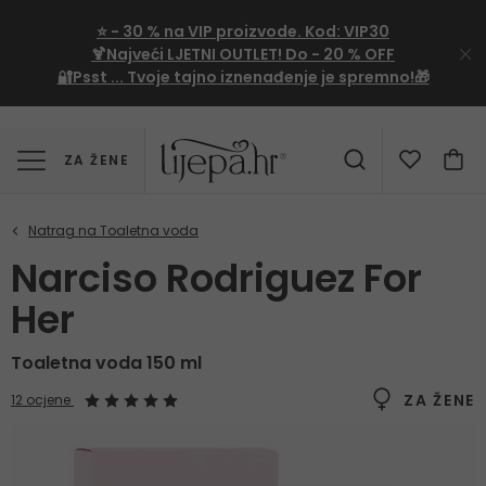
⭐
- 30 %
na VIP proizvode. Kod:
VIP30
🍹Najveći LJETNI OUTLET!
Do - 20 % OFF
🔐Psst ... Tvoje tajno iznenađenje je spremno!🎁
ZA ŽENE
Narciso Rodriguez For
Her
Toaletna voda 150 ml
ZA ŽENE
12 ocjene