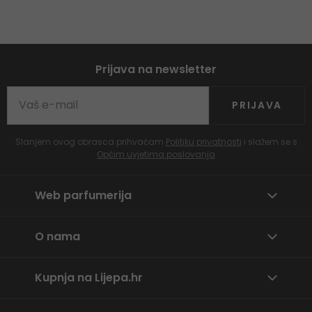
Prijava na newsletter
PRIJAVA
Slanjem ovog obrasca prihvaćam
Politiku privatnosti
i slažem se s
Općim uvjetima poslovanja
Web parfumerija
O nama
Kupnja na Lijepa.hr