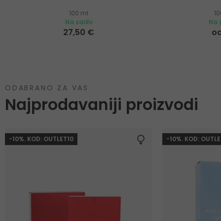
100 ml
10
Na zalihi
Na z
27,50 €
od
ODABRANO ZA VAS
Najprodavaniji proizvodi
-10%. KOD: OUTLET10
-10%. KOD: OUTLE