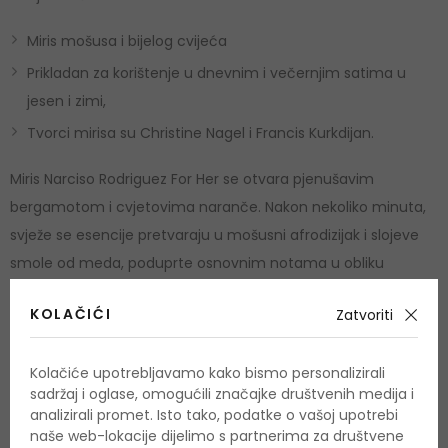
Miris mošusa i bijelog cvijeća
Prikladan za korištenje u dnevnim i večernjim satima u
jesen i zimi,
Tvorci mirisa su Christine Nagel i Francis Kurkdijan.
Miris Narciso Rodriguez For Her se otvara pjenušavim
bergamotom i cvjetovima naranče. Nakon nekoliko minuta,
svježe se esencije pretvaraju u mošusni afrodizijak i slojeve
smole od meda, poduprte osnovnim notama u obliku
opuštajuće pačulije, zemljanog vetivera i prekrasne vanilije.
KOLAČIĆI
Zatvoriti
Upotreba
Kolačiće upotrebljavamo kako bismo personalizirali
Parfemski proizvodi namijenjeni su odraslima. Sadrže alkohol,
sadržaj i oglase, omogućili značajke društvenih medija i
zapaljivi su i, ako se pogrešno koriste, također su opasni.
analizirali promet. Isto tako, podatke o vašoj upotrebi
naše web-lokacije dijelimo s partnerima za društvene