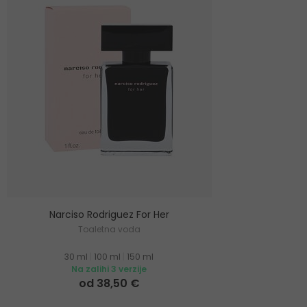
Narciso Rodriguez For Her
Toaletna voda
30 ml
|
100 ml
|
150 ml
Na zalihi 3 verzije
od 38,50 €