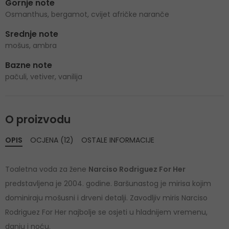
Gornje note
Osmanthus, bergamot, cvijet afričke naranče
Srednje note
mošus, ambra
Bazne note
pačuli, vetiver, vanilija
O proizvodu
OPIS
OCJENA (12)
OSTALE INFORMACIJE
Toaletna voda za žene
Narciso Rodriguez For Her
predstavljena je 2004. godine. Baršunastog je mirisa kojim
dominiraju mošusni i drveni detalji. Zavodljiv miris Narciso
Rodriguez For Her najbolje se osjeti u hladnijem vremenu,
danju i noću.