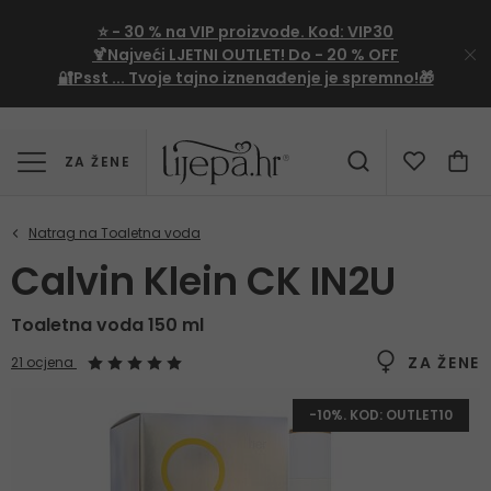
⭐
- 30 %
na VIP proizvode. Kod:
VIP30
🍹Najveći LJETNI OUTLET!
Do - 20 % OFF
🔐Psst ... Tvoje tajno iznenađenje je spremno!🎁
ZA ŽENE
Calvin Klein CK IN2U
Toaletna voda 150 ml
ZA ŽENE
21 ocjena
-10%. KOD: OUTLET10