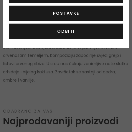
Calvin Klein pokrstio u "tehno -seksualnu generaciju". In2U
POSTAVKE
izražava slobodu mladih ljudi i njihove mogućnosti stalno
otkrivati tajne svijeta. Mladenački i seksi miris In2U zatvoren je
u jednostavnu i atraktivnu bočicu minimalističkog urbanog
ODBITI
dizajna. Pomoću mirisa
In2U Calvin Klein
demonstrira da zna
što mladi ljudi trebaju. Ženski In2U je svježi cvjetni miris s
drvenastim temeljem. Kompoziciju započinje svježi grejp i
listovi crvenog ribiza. U srcu nas čekaju zanimljive note slatke
orhideje i bijelog kaktusa. Završetak se sastoji od cedra,
ambre i vanilije.
ODABRANO ZA VAS
Najprodavaniji proizvodi