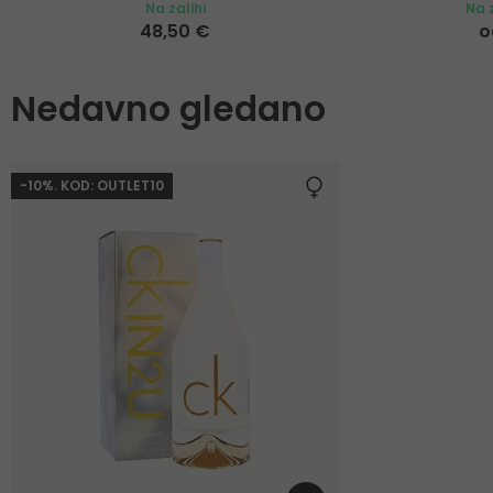
Na zalihi
Na z
48,50 €
o
Nedavno gledano
-10%. KOD: OUTLET10