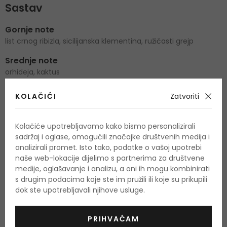
Sastav
Gornje note
list crnog ribizla, sicilijanska klementina, ružičasti grejp
Srednje note
orhideja, kaktus
Bazne note
KOLAČIĆI
Zatvoriti
crveni cedar, ambra, vanilija
Kolačiće upotrebljavamo kako bismo personalizirali
sadržaj i oglase, omogućili značajke društvenih medija i
O proizvodu
analizirali promet. Isto tako, podatke o vašoj upotrebi
naše web-lokacije dijelimo s partnerima za društvene
OPIS
OCJENA (21)
OSTALE INFORMACIJE
medije, oglašavanje i analizu, a oni ih mogu kombinirati
s drugim podacima koje ste im pružili ili koje su prikupili
dok ste upotrebljavali njihove usluge.
Umjesto klasičnog univerzalnoga mirisa ovaj put se
Calvin
Klein
vraća u sustav dvaju mirisa - jedan za njega, jedan za
PRIHVAĆAM
nju. Trendy par namijenjen je za mladu generaciju koju je