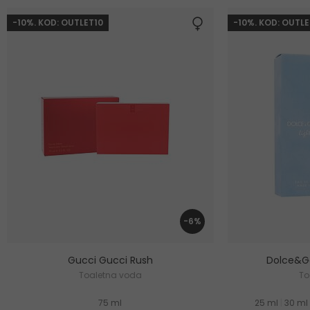
-10%. KOD: OUTLET10
-10%. KOD: OUTLE
-6%
Gucci Gucci Rush
Dolce&Ga
Toaletna voda
To
75 ml
25 ml
|
30 ml