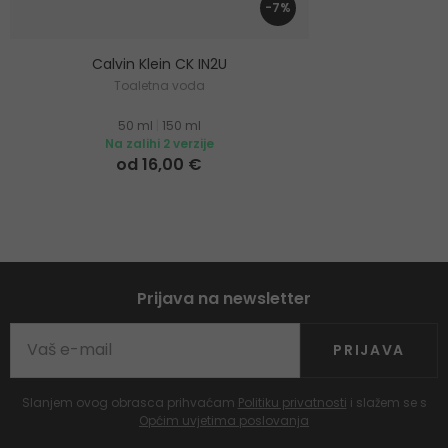
-7%
Calvin Klein CK IN2U
Toaletna voda
50 ml
|
150 ml
Na zalihi 2 verzije
od 16,00 €
Prijava na newsletter
PRIJAVA
Slanjem ovog obrasca prihvaćam
Politiku privatnosti
i slažem se s
Općim uvjetima poslovanja