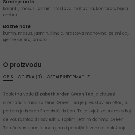
Srednje note
karanfil, mošus, jasmin, hrastova mahovina, komorač, bijela
ambra
Bazne note
kumin, mošus, jasmin, klinčić, hrastova mahovina, zeleni čaj,
sjeme celera, ambra
O proizvodu
OPIS
OCJENA (3)
OSTALE INFORMACIJE
Toaletna voda
Elizabeth Arden Green Tea
je citrusni
aromatični miris za žene. Green Tea je predstavljen 1999., a
parfem je kreirao Francis Kurkdjian. To je svježi zeleni miris koji
će vas rashladiti i osvježiti u toplim ljetnim danima. Green
Tea će vas ispuniti energijom i poboljšati vam raspoloženje.