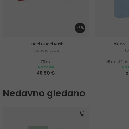
-6%
Gucci Gucci Rush
Dolce&Ga
Toaletna voda
To
75 ml
25 ml
|
30 ml
Na zalihi
Na z
48,50 €
o
Nedavno gledano