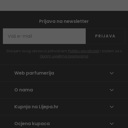
Prijava na newsletter
PRIJAVA
Slanjem ovog obrasca prihvaćam
Politiku privatnosti
i slažem se s
Općim uvjetima poslovanja
Web parfumerija
O nama
Kupnja na Lijepa.hr
Ocjena kupaca