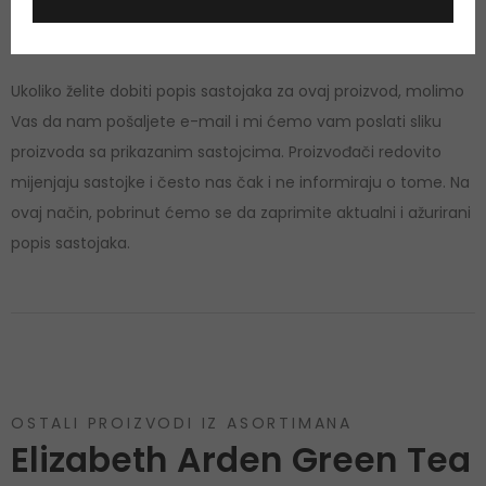
nanositi blizu očiju ili nadražene i osjetljive kože. Rok trajanja
nakon otvaranja označen je na ambalaži.
Ukoliko želite dobiti popis sastojaka za ovaj proizvod, molimo
Vas da nam pošaljete e-mail i mi ćemo vam poslati sliku
proizvoda sa prikazanim sastojcima. Proizvođači redovito
mijenjaju sastojke i često nas čak i ne informiraju o tome. Na
ovaj način, pobrinut ćemo se da zaprimite aktualni i ažurirani
popis sastojaka.
OSTALI PROIZVODI IZ ASORTIMANA
Elizabeth Arden Green Tea