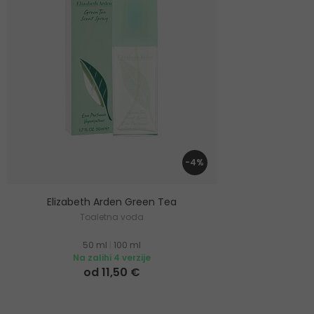
-4%
Elizabeth Arden Green Tea
Toaletna voda
50 ml
|
100 ml
Na zalihi 4 verzije
od 11,50 €