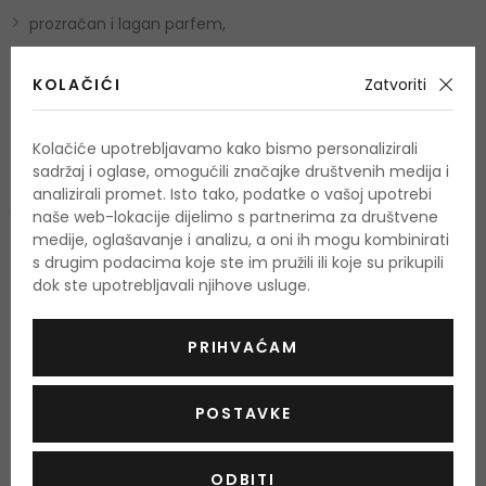
prozračan i lagan parfem,
za ženu koja se želi osjećati bezbrižno,
KOLAČIĆI
Zatvoriti
idealan za proljetne i ljetne dane.
Sastav mirisa:
Gornje note parfema su iskričavo citrusno
Kolačiće upotrebljavamo kako bismo personalizirali
sadržaj i oglase, omogućili značajke društvenih medija i
voće, rabarbara, metvica i bergamot. Na njih se nadovezuju
analizirali promet. Isto tako, podatke o vašoj upotrebi
jasmin, mahovina, komorač, mošus, karanfil i jantar. U
naše web-lokacije dijelimo s partnerima za društvene
baznim notama se razvija miris hrastove mahovine,
medije, oglašavanje i analizu, a oni ih mogu kombinirati
s drugim podacima koje ste im pružili ili koje su prikupili
aromatičnog klinčića i, naravno, zelenog čaja, zahvaljujući
dok ste upotrebljavali njihove usluge.
kojem je ovaj parfem tako neodoljiv.
UPOTREBA
PRIHVAĆAM
Parfemski proizvodi namijenjeni su odraslima. Sadrže alkohol,
POSTAVKE
zapaljivi su i, ako se pogrešno koriste, također su opasni.
Upozorenje: Zapaljivo! Nemojte koristiti u blizini vatre! Ne
ODBITI