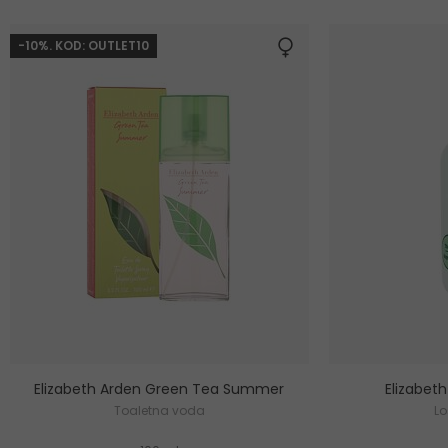
-10%. KOD: OUTLET10
Elizabeth Arden Green Tea Summer
Elizabet
Toaletna voda
Lo