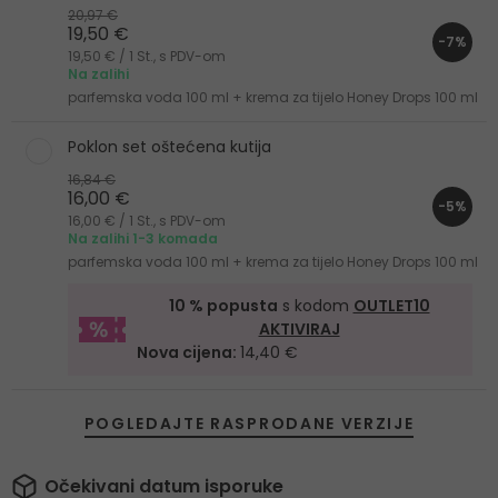
20,97 €
19,50 €
-7%
19,50 € / 1 St., s PDV-om
Na zalihi
parfemska voda 100 ml + krema za tijelo Honey Drops 100 ml
Poklon set oštećena kutija
16,84 €
16,00 €
-5%
16,00 € / 1 St., s PDV-om
Na zalihi 1-3 komada
parfemska voda 100 ml + krema za tijelo Honey Drops 100 ml
10 % popusta
s kodom
OUTLET10
AKTIVIRAJ
Nova cijena:
14,40 €
POGLEDAJTE RASPRODANE VERZIJE
Očekivani datum isporuke