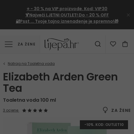
⭐
- 30 %
na VIP proizvode. Kod:
VIP30
🍹Najveći LJETNI OUTLET!
Do - 20 % OFF
🔐Psst ... Tvoje tajno iznenađenje je spremno!🎁
ZA ŽENE
Elizabeth Arden Green
Tea
Toaletna voda 100 ml
ZA ŽENE
3 ocjene
-10%. KOD: OUTLET10