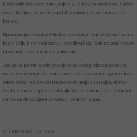
Parfemski proizvodi namijenjeni su odraslim osobama. Sadrže
alkohol, zapaljive su i mogu biti opasne ako se nepravilno
koriste.
Upozorenje
: Zapaljivo! Ne koristiti u blizini vatre! Ne nanositi u
blizini očiju ili na nadraženu i osjetljivu kožu. Rok trajanja nakon
otvaranja naveden je na pakiranju.
Ako želite primiti popis sastojaka za ovaj proizvod, pošaljite
nam e-poštu i poslat ćemo vam sliku proizvoda s prikazanim
sastojcima. Proizvođači redovito mijenjaju sastojke, ali nas
često o tome uopće ne obavijeste. Uz poslanu sliku pobrinut
ćemo se da dobijete aktualan i ažuriran popis.
ODABRANO ZA VAS