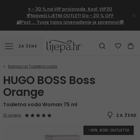
⭐
- 30 %
na VIP proizvode. Kod:
VIP30
🍹Najveći LJETNI OUTLET!
Do - 20 % OFF
🔐Psst ... Tvoje tajno iznenađenje je spremno!🎁
ZA ŽENE
HUGO BOSS Boss
Orange
Toaletna voda Woman 75 ml
ZA ŽENE
10 ocjene
-10%. KOD: OUTLET10