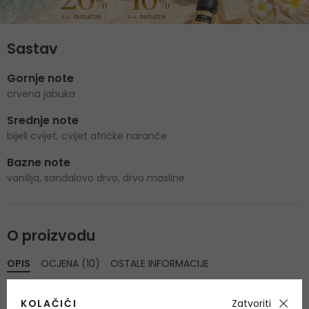
Sastav
Gornje note
crvena jabuka
Srednje note
bijeli cvijet, cvijet afričke naranče
Bazne note
vanilija, sandalovo drvo, drvo masline
O proizvodu
OPIS
OCJENA (10)
OSTALE INFORMACIJE
Hugo Boss Boss Orange Woman
Eau de Toilette lansirana je
KOLAČIĆI
Zatvoriti