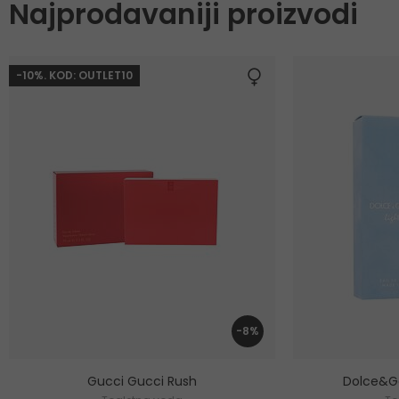
Najprodavaniji proizvodi
-10%. KOD: OUTLET10
-8%
Gucci Gucci Rush
Dolce&Ga