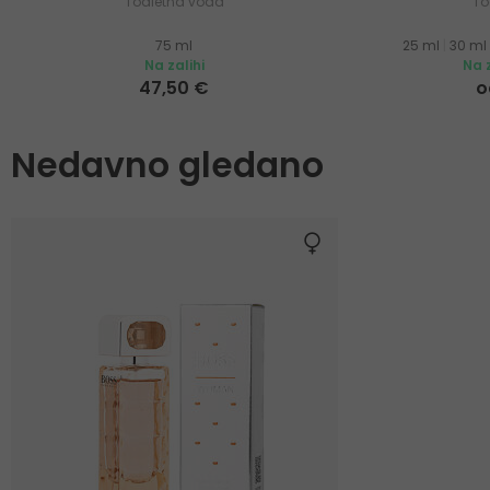
Toaletna voda
To
75 ml
25 ml
|
30 ml
Na zalihi
Na z
47,50 €
o
Nedavno gledano