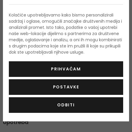
2009. Hugo Boss jedan je od najpopularnijih modnih
brendova. Mirisi su posebno popularni zbog svoje
Kolačiće upotrebljavamo kako bismo personalizirali
sadržaj i oglase, omogućili značajke društvenih medija i
svestranosti, pristupačnosti i raznolikosti. Ako želite svoju
analizirali promet. Isto tako, podatke o vašoj upotrebi
dozu Hugo Bossa, kladite se na klasični
Boss Orange Woman
.
naše web-lokacije dijelimo s partnerima za društvene
medije, oglašavanje i analizu, a oni ih mogu kombinirati
Voćni miris s daškom drveta.
s drugim podacima koje ste im pružili ili koje su prikupili
dok ste upotrebljavali njihove usluge.
pogodan za svakodnevno nošenje tijekom cijele godine.
Intenzivan skok energije daje crvena jabuka koja odmah
PRIHVAĆAM
omekšava bijelo cvijeće i cvjetove afričke naranče u središtu
mirisa. Prepoznatljivu bazu mirisa čine drvenasti tonovi
POSTAVKE
sandalovine i stabla masline koji će romantičnoj vaniliji
dodati slatki štih. Voćno-cvjetni miris Boss Orange stvoren je
ODBITI
za ženu koja je spontana i prirodna.
Upotreba