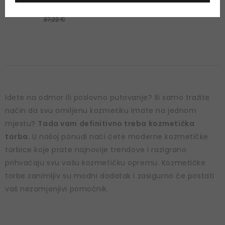
33,50 € / 1 St.
37,22 €
Idete na odmor ili poslovno putovanje? Ili samo tražite
način da svu omiljenu kozmetiku imate na jednom
mjestu?
Tada vam definitivno treba kozmetička
torba.
U našoj ponudi naći ćete moderne kozmetičke
torbice koje prate najnovije trendove i razigrano
prihvaćaju svu vašu kozmetičku opremu. Kozmetičke
torbe zanimljiv su modni dodatak i zasigurno će postati
vaš nezamjenjivi pomoćnik.