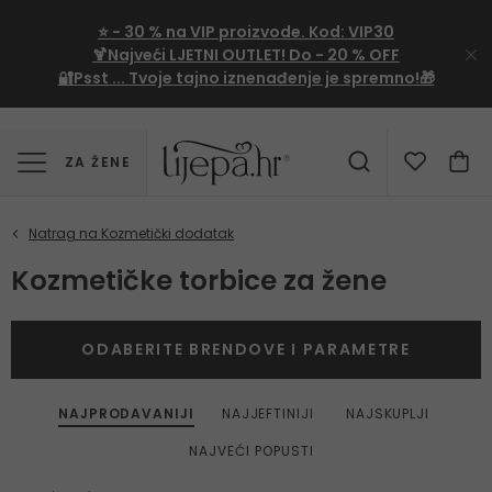
⭐
- 30 %
na VIP proizvode. Kod:
VIP30
🍹Najveći LJETNI OUTLET!
Do - 20 % OFF
🔐Psst ... Tvoje tajno iznenađenje je spremno!🎁
ZA ŽENE
Kozmetičke torbice za žene
ODABERITE BRENDOVE I PARAMETRE
NAJPRODAVANIJI
NAJJEFTINIJI
NAJSKUPLJI
NAJVEĆI POPUSTI