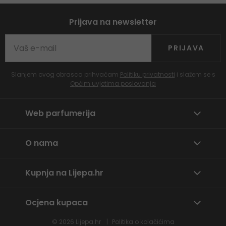
Prijava na newsletter
PRIJAVA
Slanjem ovog obrasca prihvaćam
Politiku privatnosti
i slažem se s
Općim uvjetima poslovanja
Web parfumerija
O nama
Kupnja na Lijepa.hr
Ocjena kupaca
© 2026
Lijepa.hr
Politika o kolačićima