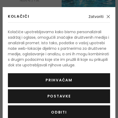
19,00 € / 1 St.
KOLAČIĆI
Zatvoriti
Kolačiće upotrebljavamo kako bismo personalizirali
sadržaj i oglase, omogućili značajke društvenih medija i
analizirali promet. Isto tako, podatke o vašoj upotrebi
naše web-lokacije dijelimo s partnerima za društvene
medije, oglašavanje i analizu, a oni ih mogu kombinirati
s drugim podacima koje ste im pružili ili koje su prikupili
dok ste upotrebljavali njihove usluge.
-10%
PRIHVAĆAM
GUESS Seductive Red
POSTAVKE
Toaletna voda
75 ml Poklon setovi
ODBITI
Na zalihi
33,50 €