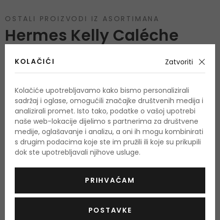
OSTALI PROIZVODI IZ ASORTIMANA
Hermes Kelly Caléche
KOLAČIĆI
Zatvoriti
Kolačiće upotrebljavamo kako bismo personalizirali
sadržaj i oglase, omogućili značajke društvenih medija i
analizirali promet. Isto tako, podatke o vašoj upotrebi
naše web-lokacije dijelimo s partnerima za društvene
medije, oglašavanje i analizu, a oni ih mogu kombinirati
s drugim podacima koje ste im pružili ili koje su prikupili
dok ste upotrebljavali njihove usluge.
PRIHVAĆAM
POSTAVKE