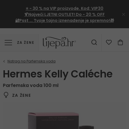
⭐
- 30 %
na VIP proizvode. Kod:
VIP30
🍹Najveći LJETNI OUTLET!
Do - 20 % OFF
🔐Psst ... Tvoje tajno iznenađenje je spremno!🎁
ZA ŽENE
Hermes Kelly Caléche
Parfemska voda 100 ml
ZA ŽENE