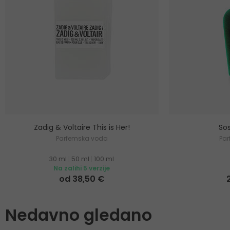
Zadig & Voltaire This is Her!
Sos
Parfemska voda
Pa
30 ml
|
50 ml
|
100 ml
Na zalihi 5 verzije
od 38,50 €
Nedavno gledano