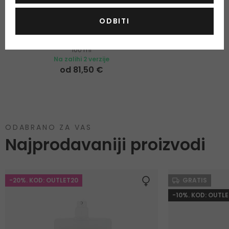
Hermes Kelly Caléche
ODBITI
Toaletna voda
100 ml
Na zalihi 2 verzije
od 81,50 €
ODABRANO ZA VAS
Najprodavaniji proizvodi
-20%. KOD: OUTLET20
GRATIS
-10%. KOD: OUTLE