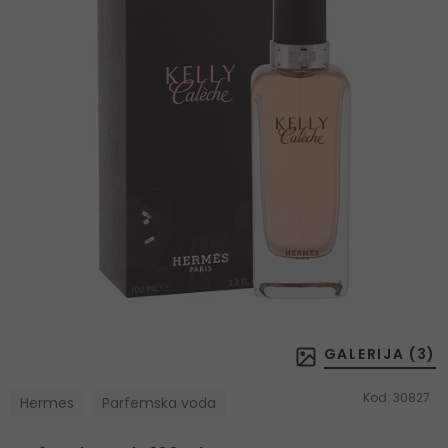
GALERIJA (
3
)
Kod:
30827
Hermes
Parfemska voda