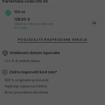
Parfemska voda 100 ml
100 ml
128,50 €
128,50 € / 100 ml, s PDV-om
Na zalihi
POGLEDAJTE RASPRODANE VERZIJE
Očekivani datum isporuke
GLS
4-6 radnih dana
Zašto kupovati kod nas?
100 % originalni proizvodi
Najbolje cijene na tržištu
Brza i pouzdana dostava