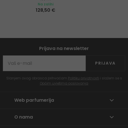
Na zalihi
128,50 €
Prijava na newsletter
PRIJAVA
Slanjem ovog obrasca prihvaćam
Politiku privatnosti
i slažem se s
Općim uvjetima poslovanja
Web parfumerija
O nama