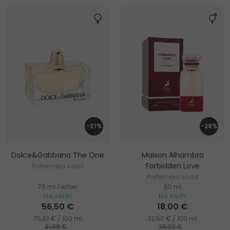
-31%
-28%
Dolce&Gabbana The One
Maison Alhambra
Forbidden Love
Parfemska voda
Parfemska voda
75 ml Testeri
80 ml
Na zalihi
Na zalihi
56,50 €
18,00 €
75,33 € / 100 ml
22,50 € / 100 ml
81,88 €
25,00 €