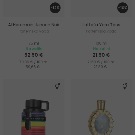
-12%
-10%
Al Haramain Junoon Noir
Lattafa Yara Tous
Parfemska voda
Parfemska voda
75 ml
100 ml
Na zalihi
Na zalihi
52,50 €
21,50 €
70,00 € / 100 ml
21,50 € / 100 ml
59,66 €
23,89 €