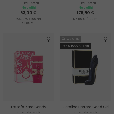
100 ml Testeri
100 ml Testeri
Na zalihi
Na zalihi
53,00 €
175,50 €
53,00 € / 100 ml
175,50 € / 100 ml
58,89 €
GRATIS
-30% KOD: VIP30
Lattafa Yara Candy
Carolina Herrera Good Girl
Parfemska voda
Parfemska voda