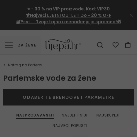
⭐
- 30 %
na VIP proizvode. Kod:
VIP30
🍹Najveći LJETNI OUTLET!
Do - 20 % OFF
🔐Psst ... Tvoje tajno iznenađenje je spremno!🎁
ZA ŽENE
Parfemske vode za žene
ODABERITE BRENDOVE I PARAMETRE
NAJPRODAVANIJI
NAJJEFTINIJI
NAJSKUPLJI
NAJVEĆI POPUSTI