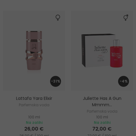
-31%
-4%
Lattafa Yara Elixir
Juliette Has A Gun
Mmmm...
Parfemska voda
Parfemska voda
100 ml
100 ml
Na zalihi
Na zalihi
26,00 €
72,00 €
26,00 € / 100 ml
72,00 € / 100 ml