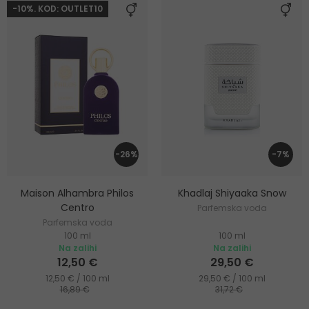
-10%. KOD: OUTLET10
-26%
-7%
Maison Alhambra Philos
Khadlaj Shiyaaka Snow
Centro
Parfemska voda
Parfemska voda
100 ml
100 ml
Na zalihi
Na zalihi
12,50 €
29,50 €
12,50 € / 100 ml
29,50 € / 100 ml
16,89 €
31,72 €