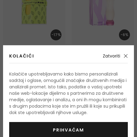
-17%
-6%
Armaf Odyssey Limoni
Versace Woman
KOLAČIĆI
Zatvoriti
Parfemska voda
Parfemska voda
100 ml
50 ml
Kolačiće upotrebljavamo kako bismo personalizirali
Na zalihi 1-3 komada
Na zalihi
sadržaj i oglase, omogućili značajke društvenih medija i
21,00 €
28,00 €
analizirali promet. Isto tako, podatke o vašoj upotrebi
21,00 € / 100 ml
56,00 € / 100 ml
naše web-lokacije dijelimo s partnerima za društvene
25,30 €
29,79 €
medije, oglašavanje i analizu, a oni ih mogu kombinirati
s drugim podacima koje ste im pružili ili koje su prikupili
dok ste upotrebljavali njihove usluge.
PRIHVAĆAM