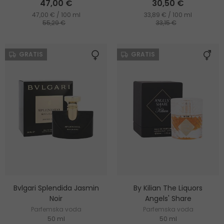
47,00 €
30,50 €
47,00 € / 100 ml
33,89 € / 100 ml
55,29 €
33,15 €
GRATIS
GRATIS
Bvlgari Splendida Jasmin
By Kilian The Liquors
Noir
Angels' Share
Parfemska voda
Parfemska voda
50 ml
50 ml