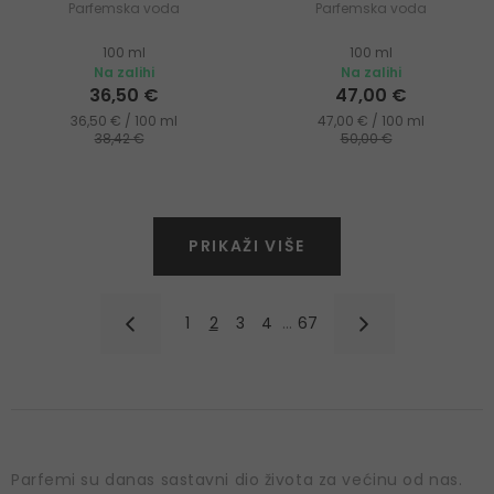
Parfemska voda
Parfemska voda
100 ml
100 ml
Na zalihi
Na zalihi
36,50 €
47,00 €
36,50 € / 100 ml
47,00 € / 100 ml
38,42 €
50,00 €
PRIKAŽI VIŠE
1
2
3
4
…
67
Parfemi su danas sastavni dio života za većinu od nas.