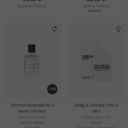
54,00 € / 100 ml
38,10 € / 100 ml
49,38 €
-11%
Thomas Kosmala No.4
Zadig & Voltaire This is
Aprés l'Amour
Her!
Parfemska voda
Parfemska voda
100 ml Testeri
50 ml
Na zalihi
Na zalihi 1-3 komada