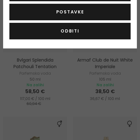
POSTAVKE
ODBITI
-4%
Bvlgari Splendida
Armaf Club de Nuit White
Patchouli Tentation
Imperiale
Parfemska voda
Parfemska voda
50 ml
105 ml
Na zalihi
Na zalihi
58,50 €
38,50 €
117,00 € / 100 ml
36,67 € / 100 ml
60,94 €