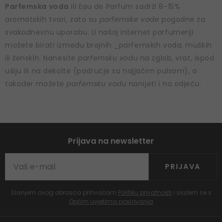
Parfemska voda
ili Eau de Parfum sadrži 8-15%
aromatskih tvari, zato su
parfemske vode
pogodne za
svakodnevnu uporabu. U našoj internet parfumeriji
možete birati između brojnih _parfemskih voda, muških
ili ženskih. Nanesite
parfemsku vodu
na zglob, vrat, ispod
ušiju ili na dekolte (područje sa najjačim pulsom), a
također možete
parfemsku vodu
nanijeti i na odjeću.
Prijava na newsletter
PRIJAVA
Slanjem ovog obrasca prihvaćam
Politiku privatnosti
i slažem se s
Općim uvjetima poslovanja