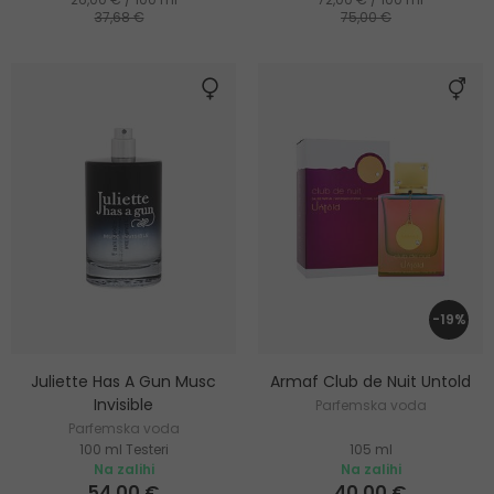
37,68 €
75,00 €
-19%
Juliette Has A Gun Musc
Armaf Club de Nuit Untold
Invisible
Parfemska voda
Parfemska voda
100 ml Testeri
105 ml
Na zalihi
Na zalihi
54,00 €
40,00 €