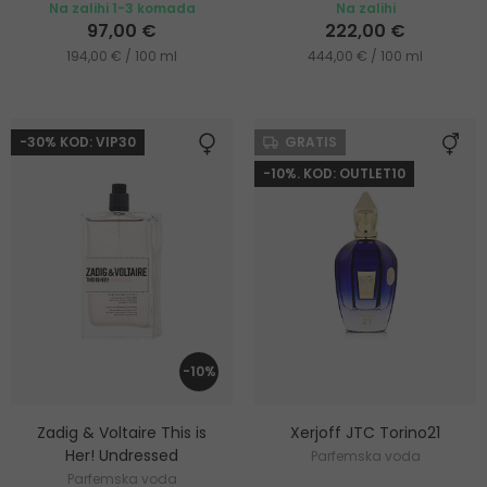
Na zalihi 1-3 komada
Na zalihi
97,00 €
222,00 €
194,00 € / 100 ml
444,00 € / 100 ml
-30% KOD: VIP30
GRATIS
-10%. KOD: OUTLET10
-10%
Zadig & Voltaire This is
Xerjoff JTC Torino21
Her! Undressed
Parfemska voda
Parfemska voda