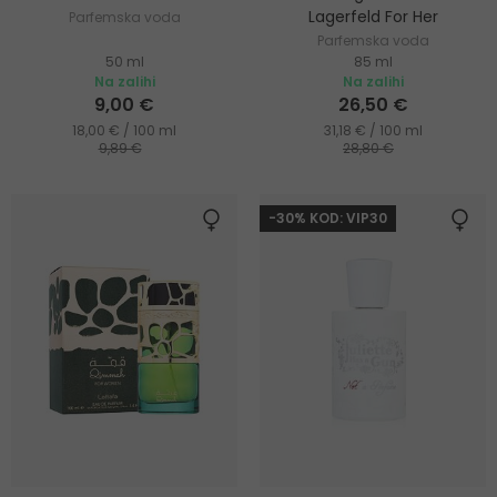
Lagerfeld For Her
Parfemska voda
Parfemska voda
50 ml
85 ml
Na zalihi
Na zalihi
9,00 €
26,50 €
18,00 € / 100 ml
31,18 € / 100 ml
9,89 €
28,80 €
-30% KOD: VIP30