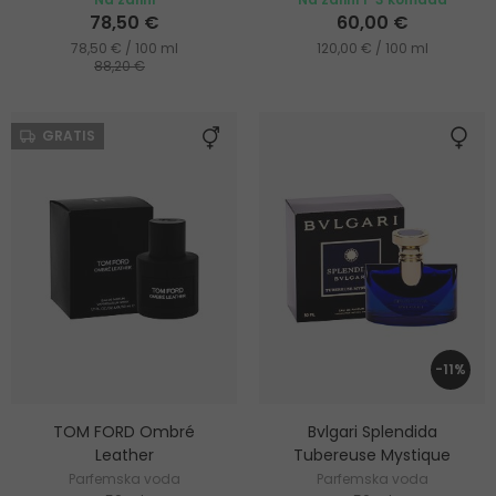
78,50 €
60,00 €
78,50 € / 100 ml
120,00 € / 100 ml
88,20 €
GRATIS
-11%
TOM FORD Ombré
Bvlgari Splendida
Leather
Tubereuse Mystique
Parfemska voda
Parfemska voda