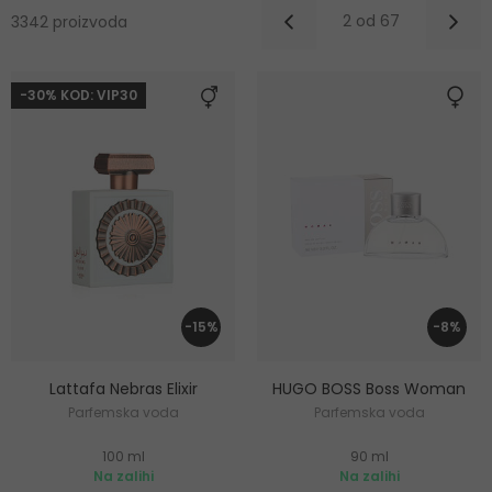
2 od 67
3342 proizvoda
-30% KOD: VIP30
-15%
-8%
Lattafa Nebras Elixir
HUGO BOSS Boss Woman
Parfemska voda
Parfemska voda
100 ml
90 ml
Na zalihi
Na zalihi