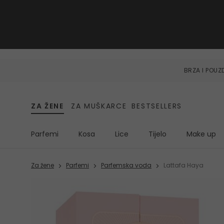
BRZA I POU
ZA ŽENE
ZA MUŠKARCE
BESTSELLERS
Parfemi
Kosa
Lice
Tijelo
Make up
Za žene
Parfemi
Parfemska voda
Lattafa Haya