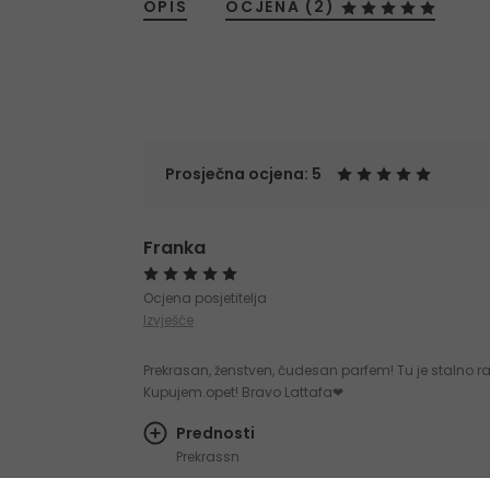
OPIS
OCJENA (2)
Prosječna ocjena: 5
Franka
Ocjena posjetitelja
Izvješće
Prekrasan, ženstven, čudesan parfem! Tu je stalno
Kupujem.opet! Bravo Lattafa❤
Prednosti
Prekrassn