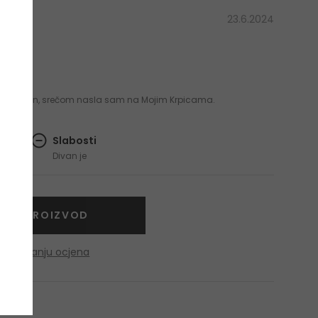
23.6.2024
 rasprodan, srečom nasla sam na Mojim Krpicama.
Slabosti
Divan je
NITE PROIZVOD
o dobivanju ocjena