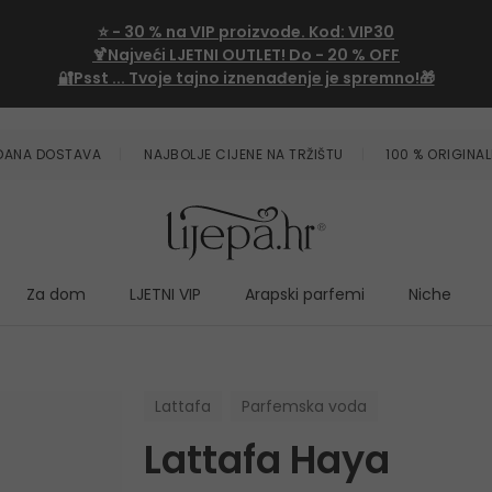
⭐
- 30 %
na VIP proizvode. Kod:
VIP30
🍹Najveći LJETNI OUTLET!
Do - 20 % OFF
🔐Psst ... Tvoje tajno iznenađenje je spremno!🎁
ZDANA DOSTAVA
NAJBOLJE CIJENE NA TRŽIŠTU
100 % ORIGINAL
Za dom
LJETNI VIP
Arapski parfemi
Niche
Lattafa
Parfemska voda
Lattafa Haya