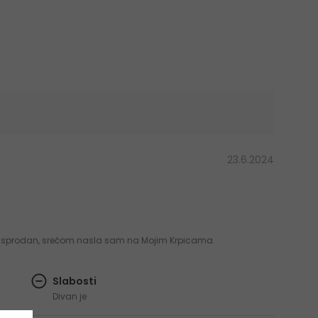
23.6.2024
 rasprodan, srečom nasla sam na Mojim Krpicama.
Slabosti
Divan je