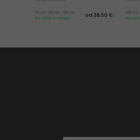
30 ml
|
50 ml
|
100 ml
100 ml
od 38,50 €
Na zalihi 5 verzije
Na zali