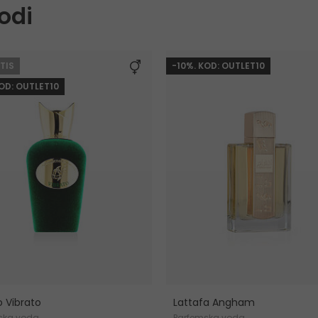
odi
TIS
-10%. KOD: OUTLET10
KOD: OUTLET10
o Vibrato
Lattafa Angham
ska voda
Parfemska voda