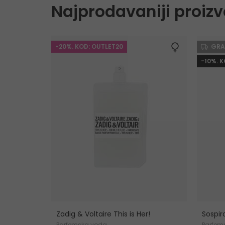
Najprodavaniji proizv
-20%. KOD: OUTLET20
GRA
-10%. 
Zadig & Voltaire This is Her!
Sospir
Parfemska voda
Parfem