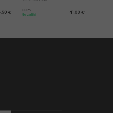
100 ml
100 ml
5,50 €
41,00 €
Na zalihi
Na zalihi