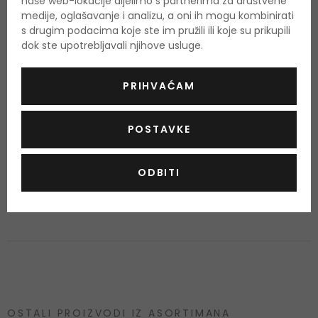
naše web-lokacije dijelimo s partnerima za društvene
medije, oglašavanje i analizu, a oni ih mogu kombinirati
Upozorenje:
Zapaljivo! Nemojte ga koristiti u blizini vatre! Ne
s drugim podacima koje ste im pružili ili koje su prikupili
nanositi blizu očiju ili nadražene i osjetljive kože. Rok trajanja
dok ste upotrebljavali njihove usluge.
nakon otvaranja označen je na ambalaži.
PRIHVAĆAM
Ukoliko želite dobiti popis sastojaka za ovaj proizvod, molimo
Vas da nam pošaljete e-mail i mi ćemo vam poslati sliku
POSTAVKE
proizvoda sa prikazanim sastojcima. Proizvođači redovito
mijenjaju sastojke i često nas čak i ne informiraju o tome. Na
ODBITI
ovaj način, pobrinut ćemo se da zaprimite aktualni i ažurirani
popis sastojaka.
OSTALI PROIZVODI IZ ASORTIMANA