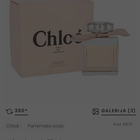
360°
GALERIJA (
3
)
Kod:
8875
Chloé
Parfemska voda