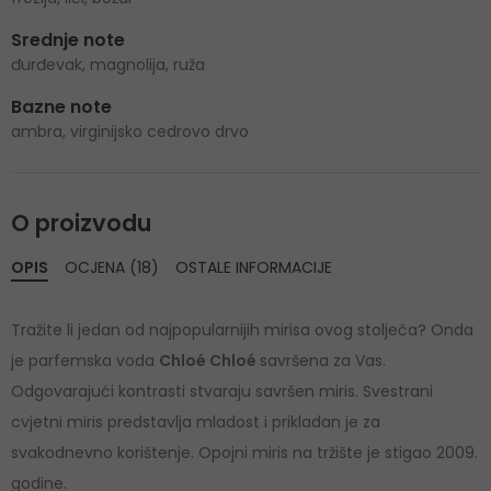
Srednje note
đurđevak, magnolija, ruža
Bazne note
ambra, virginijsko cedrovo drvo
O proizvodu
OPIS
OCJENA (18)
OSTALE INFORMACIJE
Tražite li jedan od najpopularnijih mirisa ovog stoljeća? Onda
je parfemska voda
Chloé Chloé
savršena za Vas.
Odgovarajući kontrasti stvaraju savršen miris. Svestrani
cvjetni miris predstavlja mladost i prikladan je za
svakodnevno korištenje. Opojni miris na tržište je stigao 2009.
godine.