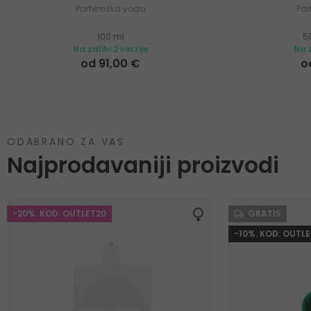
Parfemska voda
Pa
100 ml
5
Na zalihi 2 verzije
Na z
od 91,00 €
o
ODABRANO ZA VAS
Najprodavaniji proizvodi
-20%. KOD: OUTLET20
GRATIS
-10%. KOD: OUTLE