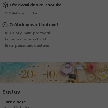
Očekivani datum isporuke
GLS
4-6 radnih dana
Zašto kupovati kod nas?
100 % originalni proizvodi
Najbolje cijene na tržištu
Brza i pouzdana dostava
Sastav
Gornje note
frezija, liči, božur