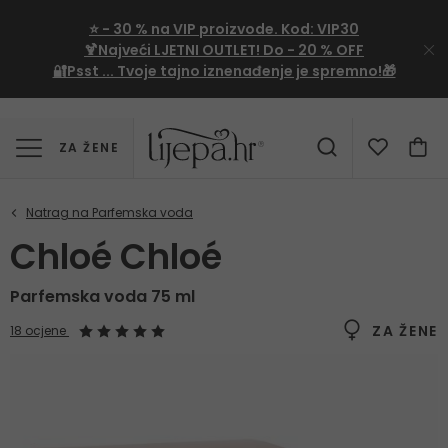
⭐
- 30 %
na VIP proizvode. Kod:
VIP30
🍹Najveći LJETNI OUTLET!
Do - 20 % OFF
🔐Psst ... Tvoje tajno iznenađenje je spremno!🎁
ZA ŽENE
Chloé Chloé
Parfemska voda 75 ml
ZA ŽENE
18 ocjene