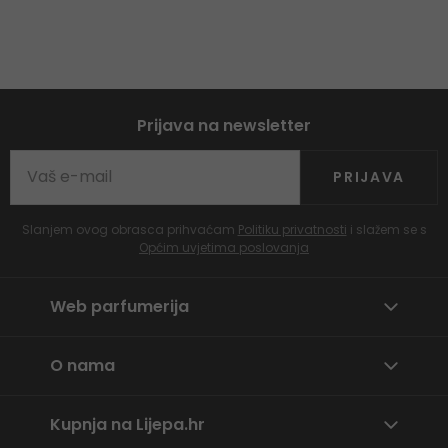
Prijava na newsletter
PRIJAVA
Slanjem ovog obrasca prihvaćam
Politiku privatnosti
i slažem se s
Općim uvjetima poslovanja
Web parfumerija
O nama
Kupnja na Lijepa.hr