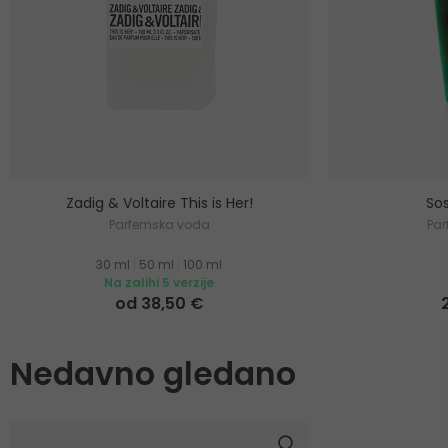
Zadig & Voltaire This is Her!
Sos
Parfemska voda
Pa
30 ml
|
50 ml
|
100 ml
Na zalihi 5 verzije
od 38,50 €
Nedavno gledano