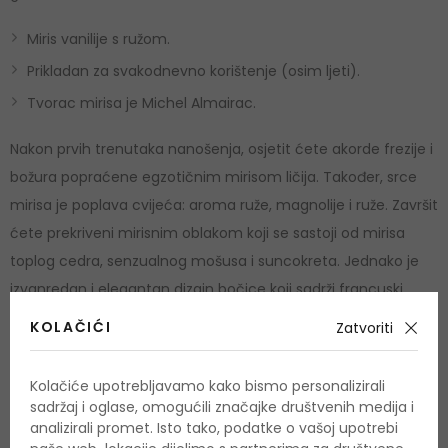
Miris vanilije s ružom.
Prikladan za svakodnevno korištenje (osim ljeti).
Tvorac mirisa je Michel Almairac.
Nakon prvih trenutaka nanošenja, osjetit ćete akorde frezije i
božura popraćene egzotičnim mirisom ličija. Također, srce
mirisa je poplava cvijeća: aroma ruže, magnolije i ruže. Završit
ćete prekriveni mirisnim oblakom koji se sastoji od mirisa
toplog cedra, senzualnog mošusa i suncokreta. Jednako je
izvanredan i elegantan dizajn bočice koji sadrži francuski
glamur.
KOLAČIĆI
Zatvoriti
Upotreba
Kolačiće upotrebljavamo kako bismo personalizirali
sadržaj i oglase, omogućili značajke društvenih medija i
Parfemski proizvodi namijenjeni su odraslima. Sadrže alkohol,
analizirali promet. Isto tako, podatke o vašoj upotrebi
zapaljivi su i, ako se pogrešno koriste, također su opasni.