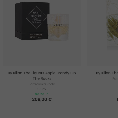
By Kilian The Liquors Apple Brandy On
By Kilian Th
The Rocks
Pa
Parfemska voda
50 ml
Na zalihi
208,00 €