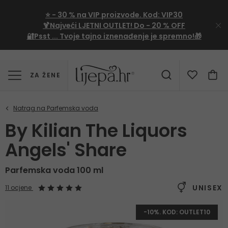
⭐
- 30 %
na VIP proizvode. Kod:
VIP30
🍹Najveći LJETNI OUTLET!
Do - 20 % OFF
🔐Psst ... Tvoje tajno iznenađenje je spremno!🎁
ZA ŽENE
By Kilian The Liquors
Angels' Share
Parfemska voda 100 ml
UNISEX
11 ocjene
-10%. KOD: OUTLET10