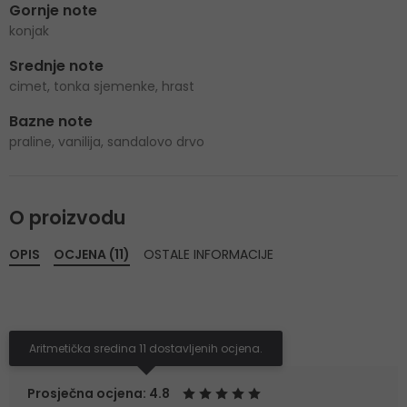
Gornje note
konjak
Srednje note
cimet, tonka sjemenke, hrast
Bazne note
praline, vanilija, sandalovo drvo
O proizvodu
OPIS
OCJENA (11)
OSTALE INFORMACIJE
Aritmetička sredina 11 dostavljenih ocjena.
Prosječna ocjena: 4.8