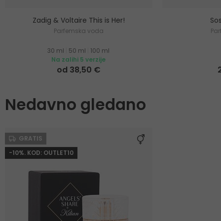
Zadig & Voltaire This is Her!
Sos
Parfemska voda
Pa
30 ml
|
50 ml
|
100 ml
Na zalihi 5 verzije
od 38,50 €
Nedavno gledano
GRATIS
-10%. KOD: OUTLET10