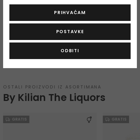
Vrhunski, predivan miris, dugotrajan, mirise nerealno dobro.
PRIHVAĆAM
OCIJENITE PROIZVOD
PRIKAŽI VIŠE
POSTAVKE
Podaci o dobivanju ocjena
ODBITI
OSTALI PROIZVODI IZ ASORTIMANA
By Kilian The Liquors
GRATIS
GRATIS