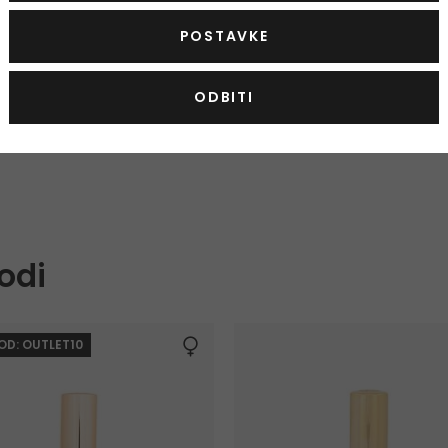
POSTAVKE
Xpel Tea Tree
Xpel Tea T
Regenerator za svakodnevnu
Šampon za 
ODBITI
upotrebu
upotrebu
400 ml
400 ml
3,50 €
Na zalihi
Na zalihi
odi
KOD: OUTLET10