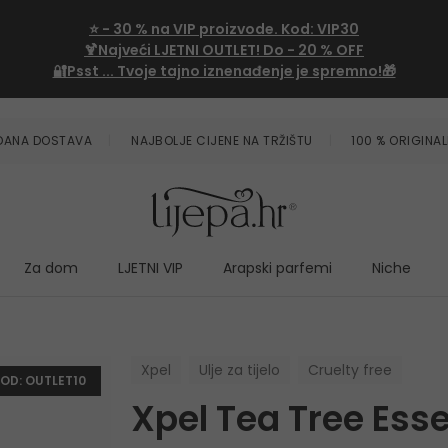
⭐
- 30 %
na VIP proizvode. Kod:
VIP30
🍹Najveći LJETNI OUTLET!
Do - 20 % OFF
🔐Psst ... Tvoje tajno iznenađenje je spremno!🎁
ZDANA DOSTAVA
NAJBOLJE CIJENE NA TRŽIŠTU
100 % ORIGINAL
Za dom
LJETNI VIP
Arapski parfemi
Niche
Xpel
Ulje za tijelo
Cruelty free
KOD: OUTLET10
Xpel Tea Tree Esse