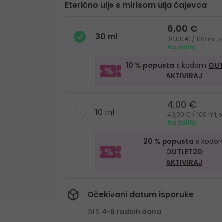
Eterično ulje s mirisom ulja čajevca
6,00 €
30 ml
20,00 € / 100 ml,
Na zalihi
10 % popusta
s kodom
OUT
AKTIVIRAJ
4,00 €
10 ml
40,00 € / 100 ml,
Na zalihi
20 % popusta
s kodo
OUTLET20
AKTIVIRAJ
Očekivani datum isporuke
GLS
4-6 radnih dana