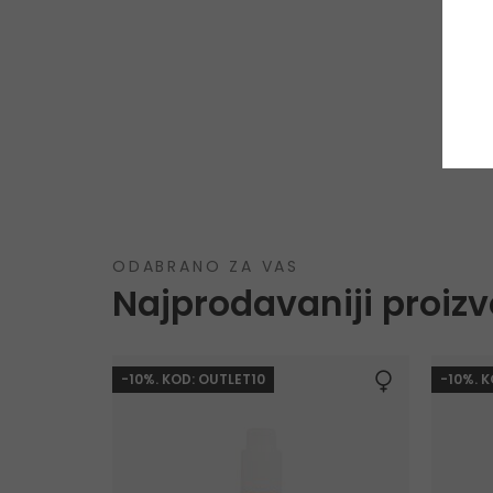
ODABRANO ZA VAS
Najprodavaniji proizv
-10%. KOD: OUTLET10
-10%. 