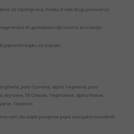
dstvo za čišćenje lica, masku ili neki drugi proizvod za
regenerator ili upotrijebite ulje izravno za masažu
li pripremiti kupku za stopala.
 Camphene, para Cymene, alpha Terpinene, para
Myrcene, 1'8 Cineole, Terpinolene, alpha Pinene,
ylene, Terpenes.
jemo vam da uvijek provjerite popis sastojaka navedenih