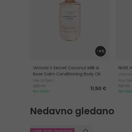
-4%
Victoria´s Secret Coconut Milk &
NUXE H
Rose Calm Conditioning Body Oil
Višenam
Ulje za tijelo
lica, tij
200 ml
100 ml
11,50 €
Na zalihi
Na zali
Nedavno gledano
-20%. KOD: OUTLET20