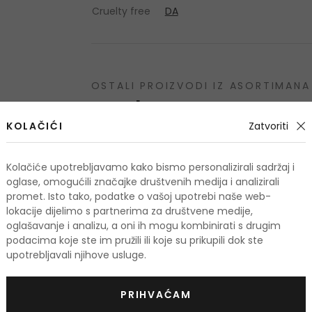
Cruelty free
DA
OSTALI PROIZVODI IZ ASORTIMANA
Xpel Tea Tree
KOLAČIĆI
Zatvoriti
-20%. KOD: OUTLET20
-20%. KOD: 
Kolačiće upotrebljavamo kako bismo personalizirali sadržaj i
oglase, omogućili značajke društvenih medija i analizirali
promet. Isto tako, podatke o vašoj upotrebi naše web-
lokacije dijelimo s partnerima za društvene medije,
oglašavanje i analizu, a oni ih mogu kombinirati s drugim
podacima koje ste im pružili ili koje su prikupili dok ste
upotrebljavali njihove usluge.
PRIHVAĆAM