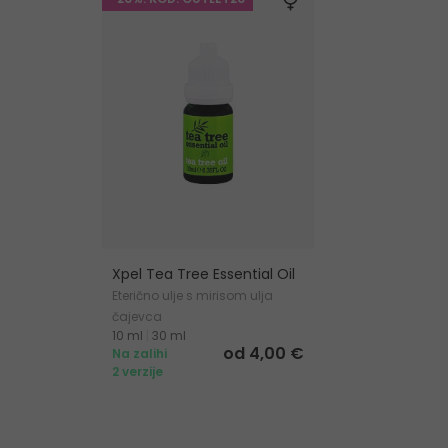
Xpel Tea Tree Essential Oil
Eterično ulje s mirisom ulja
čajevca
10 ml
|
30 ml
od 4,00 €
Na zalihi
2 verzije