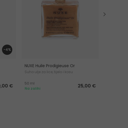
-4%
NUXE Huile Prodigieuse Or
NUXE Trave
Suho ulje za lice, tijelo i kosu
Ulje za tijelo
50 ml
30 ml
9,00 €
25,00 €
Na zalihi
Na zalihi