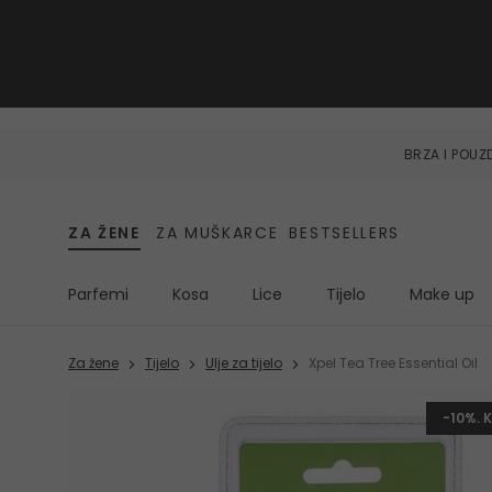
BRZA I POU
ZA ŽENE
ZA MUŠKARCE
BESTSELLERS
Parfemi
Kosa
Lice
Tijelo
Make up
Za žene
Tijelo
Ulje za tijelo
Xpel Tea Tree Essential Oil
-10%. 