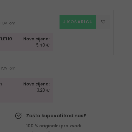
U KOŠARICU
 s PDV-om
LET10
Nova cijena:
5,40 €
 s PDV-om
m
Nova cijena:
3,20 €
Zašto kupovati kod nas?
100 % originalni proizvodi