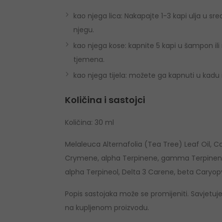
kao njega lica: Nakapajte 1-3 kapi ulja u sre
njegu.
kao njega kose: kapnite 5 kapi u šampon ili 
tjemena.
kao njega tijela: možete ga kapnuti u kadu i
Količina i sastojci
Količina: 30 ml
Melaleuca Alternafolia (Tea Tree) Leaf Oil,
Crymene, alpha Terpinene, gamma Terpinene, 
alpha Terpineol, Delta 3 Carene, beta Caryop
Popis sastojaka može se promijeniti. Savjetu
na kupljenom proizvodu.