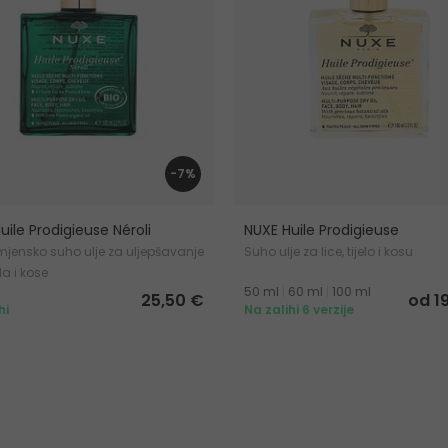
-7%
uile Prodigieuse Néroli
NUXE Huile Prodigieuse
jensko suho ulje za uljepšavanje
Suho ulje za lice, tijelo i kosu
ela i kose
50 ml
|
60 ml
|
100 ml
25,50 €
od 1
hi
Na zalihi 6 verzije