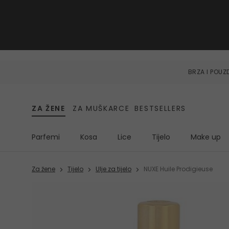
BRZA I POU
ZA ŽENE
ZA MUŠKARCE
BESTSELLERS
Parfemi
Kosa
Lice
Tijelo
Make up
Za žene
Tijelo
Ulje za tijelo
NUXE Huile Prodigieuse