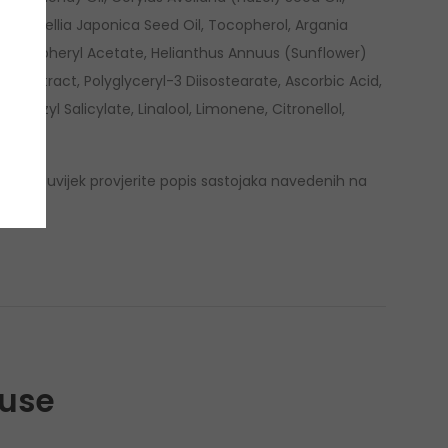
, Camellia Japonica Seed Oil, Tocopherol, Argania
il, Tocopheryl Acetate, Helianthus Annuus (Sunflower)
af Extract, Polyglyceryl-3 Diisostearate, Ascorbic Acid,
enzyl Salicylate, Linalool, Limonene, Citronellol,
e se da uvijek provjerite popis sastojaka navedenih na
euse