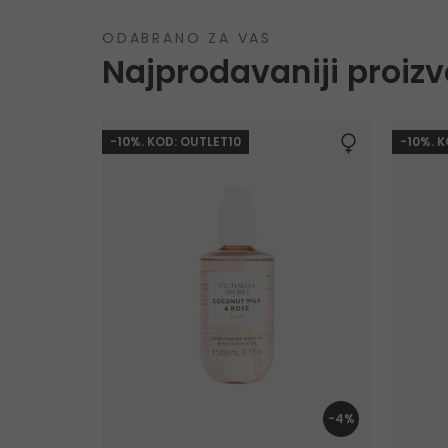
ODABRANO ZA VAS
Najprodavaniji proizv
-10%. KOD: OUTLET10
-10%. 
-4%