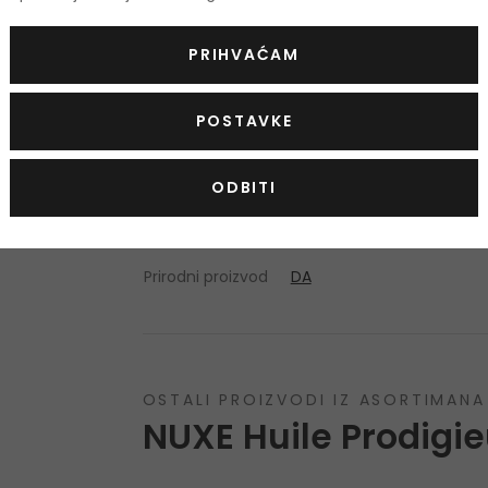
Camellia Oleifera Seed Oil, Parfum/Fragrance
PRIHVAĆAM
Spinosa Kernel Oil, Borago Officinalis Seed O
Seed Oil, Rosmarinus Officinalis (Rosemary) Le
Solanum Lycopersicum (Tomato) Fruit Extract, B
POSTAVKE
Geraniol [N2214/A].
ODBITI
Popis sastojaka se može promijeniti. Savjetuj
kupljenom proizvodu.
Prirodni proizvod
DA
OSTALI PROIZVODI IZ ASORTIMANA
NUXE Huile Prodigi