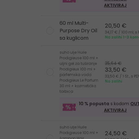
AKTIVIRAJ
60 ml Multi-
20,50 €
Purpose Dry Oil
34,17 € / 100 ml, 
sa kuglicom
Na zalihi 1-3 ko
suho ulje Huile
Prodigieuse 100 ml +
35,64 €
uljni gel za tuširanje
33,50 €
Prodigieux 100 ml +
parfemska voda
33,50 € / 1 St., s 
Prodigieux Le Parfum
Na zalihi
30 ml + kozmetička
torbica
10 % popusta
s kodom
OUT
AKTIVIRAJ
suho ulje Huile
24,50 €
Prodigieuse 100 ml +
šampon Hair