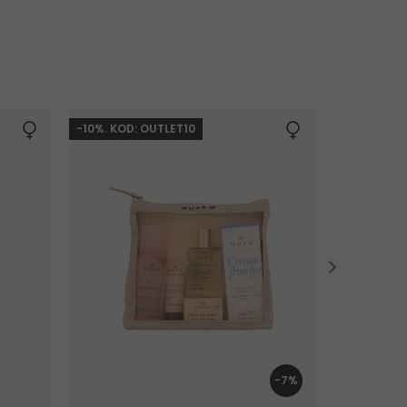
-10%. KOD: OUTLET10
-7%