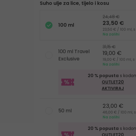
Suho ulje za lice, tijelo i kosu
24,48 €
23,50 €
100 ml
23,50 € / 100 ml,
Na zalihi
31,15 €
100 ml Travel
19,00 €
Exclusive
19,00 € / 100 ml,
Na zalihi
20 % popusta
s kodo
OUTLET20
AKTIVIRAJ
23,00 €
50 ml
46,00 € / 100 ml,
Na zalihi
20 % popusta
s kodo
OUTLET20