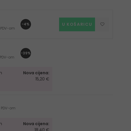
U KOŠARICU
-4%
 s PDV-om
-39%
 s PDV-om
m
Nova cijena:
15,20 €
 s PDV-om
m
Nova cijena:
18,40 €