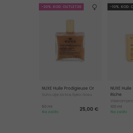
-20%. KOD: OUTLET20
-10%. KOD: 
NUXE Huile Prodigieuse Or
NUXE Huile
Riche
Suho ulje za lice, tijelo i kosu
Višenamjens
50 ml
100 ml
kožu i kosu
25,00 €
Na zalihi
Na zalihi