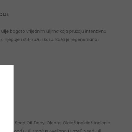
CIJE
ulje
bogato vrijednim uljima koja pružaju intenzivnu
 njeguje i štiti kožu i kosu. Koža je regenerirana i
ifolia Seed Oil, Decyl Oleate, Oleic/Linoleic/Linolenic
t Almond) Oil, Corylus Avellana (Hazel) Seed Oil,