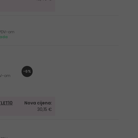
s PDV-om
mada
-6%
PDV-om
LET10
Nova cijena:
30,15 €