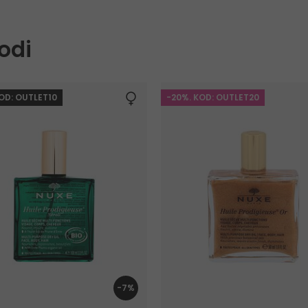
odi
KOD: OUTLET10
-20%. KOD: OUTLET20
-7%