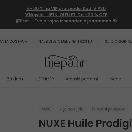
⭐
- 30 %
na VIP proizvode. Kod:
VIP30
🍹Najveći LJETNI OUTLET!
Do - 20 % OFF
🔐Psst ... Tvoje tajno iznenađenje je spremno!🎁
ZDANA DOSTAVA
NAJBOLJE CIJENE NA TRŽIŠTU
100 % ORIGINAL
Za dom
LJETNI VIP
Arapski parfemi
Niche
NUXE
Ulje za tijelo
Prirodni proizvod
NUXE Huile Prodig