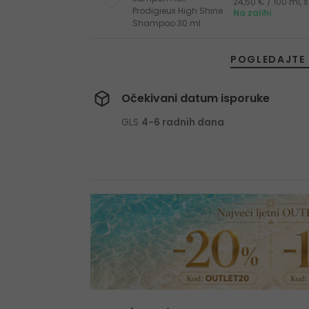
24,50 € / 100 ml,
Prodigieux High Shine
Na zalihi
Shampoo 30 ml
POGLEDAJTE 
Očekivani datum isporuke
GLS
4-6 radnih dana