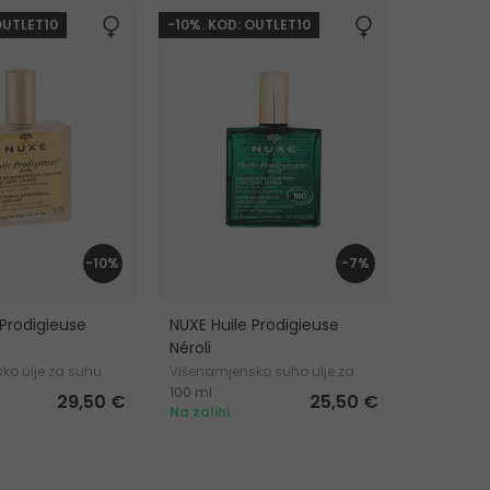
OUTLET10
-10%. KOD: OUTLET10
-10%
-7%
 Prodigieuse
NUXE Huile Prodigieuse
Néroli
ko ulje za suhu
Višenamjensko suho ulje za
100 ml
uljepšavanje lica, tijela i kose
29,50 €
25,50 €
Na zalihi