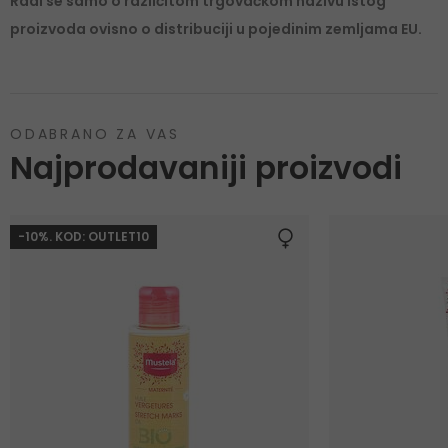
Radi se samo o različitom trgovačkom nazivu istog
proizvoda ovisno o distribuciji u pojedinim zemljama EU.
ODABRANO ZA VAS
Najprodavaniji proizvodi
-10%. KOD: OUTLET10