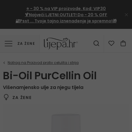
⭐
- 30 %
na VIP proizvode. Kod:
VIP30
🍹Najveći LJETNI OUTLET!
Do - 20 % OFF
🔐Psst ... Tvoje tajno iznenađenje je spremno!🎁
ZA ŽENE
Bi-Oil PurCellin Oil
Višenamjensko ulje za njegu tijela
ZA ŽENE