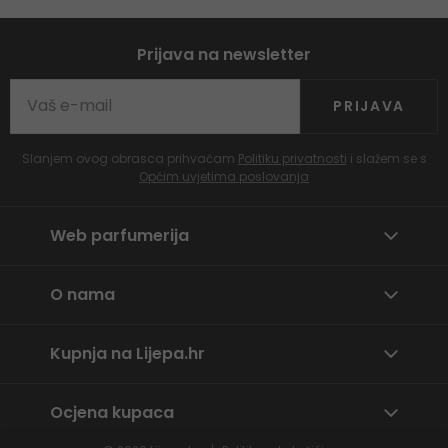
Prijava na newsletter
PRIJAVA
Slanjem ovog obrasca prihvaćam
Politiku privatnosti
i slažem se s
Općim uvjetima poslovanja
Web parfumerija
O nama
Kupnja na Lijepa.hr
Ocjena kupaca