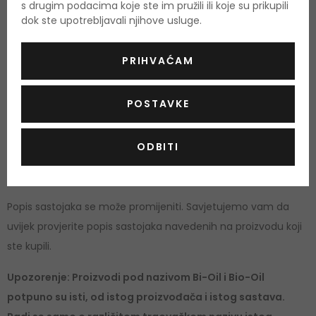
s drugim podacima koje ste im pružili ili koje su prikupili
Paraffinum Liquidum, Triisononanoin, Cetearyl
dok ste upotrebljavali njihove usluge.
Ethylhexanoate, Isopropyl Myristate, Retinyl Palmitate,
Helianthus Annuus Seed Oil, Tocopheryl Acetate, Anthemis
PRIHVAĆAM
Nobilis Flower Oil, Lavandula Angustifolia Oil, Rosmarinus
Officinalis Leaf Oil, Calendula Officinalis Extract, Glycine Soja
POSTAVKE
Oil, Bisabolol, Tocopherol, Parfum, Alpha-Isomethyl Ionone,
Amyl Cinnamal, Benzyl Salicylate, Citronellol, Coumarin,
ODBITI
Eugenol, Farnesol, Geraniol, Hydroxycitronellal, Limonene,
Linalool, CI 26100
Popis sastojaka se može promijeniti. Savjetujemo vam da
uvijek provjerite popis sastojaka navedenih na proizvodu koji
ste kupili.
Upozorenje: Proizvodi pod nazivom Bi-Oil i Bio-Oil
potpuno su isti, od istog proizvođača i istog sastava.