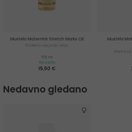
Mustela Maternité Stretch Marks Oil
Mustela Mat
Posebno ulje protiv strija
Krema za t
105 ml
Na zalihi
15,50 €
Nedavno gledano