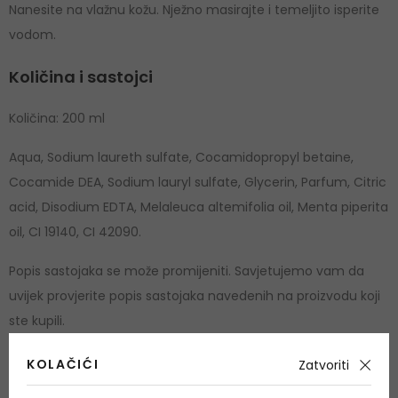
Nanesite na vlažnu kožu. Nježno masirajte i temeljito isperite
vodom.
Količina i sastojci
Količina: 200 ml
Aqua, Sodium laureth sulfate, Cocamidopropyl betaine,
Cocamide DEA, Sodium lauryl sulfate, Glycerin, Parfum, Citric
acid, Disodium EDTA, Melaleuca altemifolia oil, Menta piperita
oil, CI 19140, CI 42090.
Popis sastojaka se može promijeniti. Savjetujemo vam da
uvijek provjerite popis sastojaka navedenih na proizvodu koji
ste kupili.
Stanje kože
Osvjetljujući
KOLAČIĆI
Zatvoriti
Tip kože
Za sve vrste kože