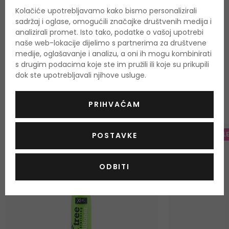
Cruelty free
DA
Kolačiće upotrebljavamo kako bismo personalizirali
sadržaj i oglase, omogućili značajke društvenih medija i
analizirali promet. Isto tako, podatke o vašoj upotrebi
naše web-lokacije dijelimo s partnerima za društvene
medije, oglašavanje i analizu, a oni ih mogu kombinirati
s drugim podacima koje ste im pružili ili koje su prikupili
dok ste upotrebljavali njihove usluge.
OSTALI PROIZVODI IZ ASORTIMANA
Xpel Tea Tree
PRIHVAĆAM
-20%. KOD: OUTLET20
-20%. KOD: OUTL
POSTAVKE
ODBITI