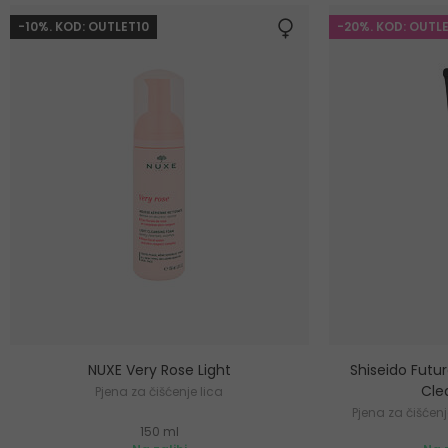
-10%. KOD: OUTLET10
-20%. KOD: OUTL
NUXE Very Rose Light
Shiseido Futur
Cle
Pjena za čišćenje lica
Pjena za čišćenj
150 ml