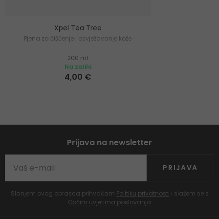
Xpel Tea Tree
Pjena za čišćenje i osvježavanje kože
200 ml
Na zalihi
4,00 €
Prijava na newsletter
PRIJAVA
Slanjem ovog obrasca prihvaćam
Politiku privatnosti
i slažem se s
Općim uvjetima poslovanja