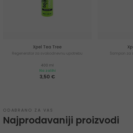
Xpel Tea Tree
Xp
Regenerator za svakodnevnu upotrebu
Šampon za 
400 ml
Na zalihi
3,50 €
ODABRANO ZA VAS
Najprodavaniji proizvodi