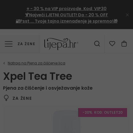
⭐
- 30 %
na VIP proizvode. Kod:
VIP30
🍹Najveći LJETNI OUTLET!
Do - 20 % OFF
🔐Psst ... Tvoje tajno iznenađenje je spremno!🎁
ZA ŽENE
Xpel Tea Tree
Pjena za čišćenje i osvježavanje kože
ZA ŽENE
-20%. KOD: OUTLET20