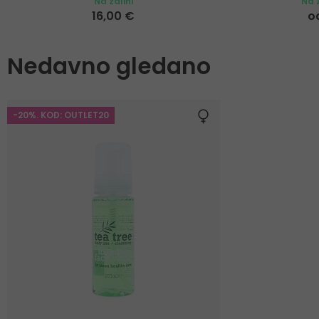
Na zalihi
Na z
16,00 €
o
Nedavno gledano
-20%. KOD: OUTLET20