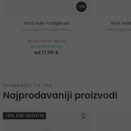
-4%
NUXE Huile Prodigieuse
NUXE Huil
Suho ulje za lice, tijelo i kosu
Višenamjensko 
50 ml
|
60 ml
|
100 ml
Na zalihi 6 verzije
od 17,00 €
ODABRANO ZA VAS
Najprodavaniji proizvodi
-10%. KOD: OUTLET10