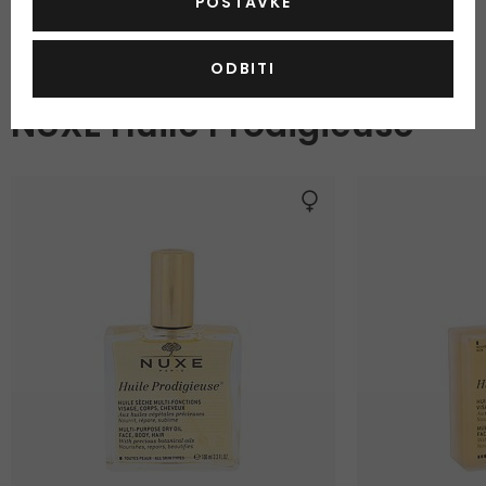
POSTAVKE
ODBITI
OSTALI PROIZVODI IZ ASORTIMANA
NUXE Huile Prodigieuse