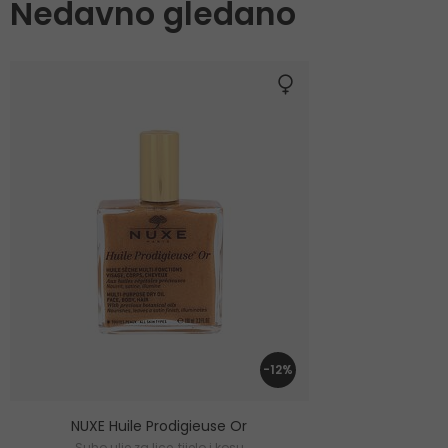
Nedavno gledano
-12%
NUXE Huile Prodigieuse Or
Suho ulje za lice, tijelo i kosu