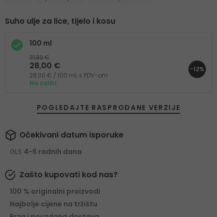
Suho ulje za lice, tijelo i kosu
100 ml
31,82 €
28,00 €
-12%
28,00 € / 100 ml, s PDV-om
Na zalihi
POGLEDAJTE RASPRODANE VERZIJE
Očekivani datum isporuke
GLS
4-6 radnih dana
Zašto kupovati kod nas?
100 % originalni proizvodi
Najbolje cijene na tržištu
Brza i pouzdana dostava