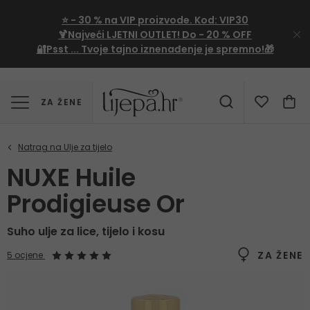
⭐
- 30 %
na VIP proizvode. Kod:
VIP30
🍹Najveći LJETNI OUTLET!
Do - 20 % OFF
🔐Psst ... Tvoje tajno iznenađenje je spremno!🎁
ZA ŽENE
NUXE Huile
Prodigieuse Or
Suho ulje za lice, tijelo i kosu
ZA ŽENE
5 ocjene