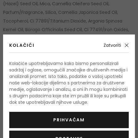
(Hazel) Seed Oil, Mica, Camellia Oleifera Seed Oil,
Parfum/Fragrance, Silica, Camellia Japonica Seed Oil,
Tocopherol, Ci 77891/Titanium Dioxide, Argania Spinosa
Kernel Oil, Borago Officinalis Seed Oil, Ci 77491/Iron Oxides,
Tocopheryl Acetate, Helianthus Annuus (Sunflower) Seed Oil,
KOLAČIĆI
Zatvoriti
Rosmarinus Officinalis (Rosemary) Leaf Extract, Polyglyceryl-
3 Diisostearate, Ascorbic Acid, Solanum Lycopersicum
Kolačiće upotrebljavamo kako bismo personalizirali
(Tomato) Fruit Extract, Benzyl Salicylate, Linalool, Limonene,
sadržaj i oglase, omogućili značajke društvenih medija i
Citronellol, Geraniol, Benzyl Alcohol [N2213/A].
analizirali promet. Isto tako, podatke o vašoj upotrebi
naše web-lokacije dijelimo s partnerima za društvene
Popis sastojaka se može promijeniti. Savjetujemo vam da
medije, oglašavanje i analizu, a oni ih mogu kombinirati
uvijek provjerite popis sastojaka navedenih na proizvodu koji
s drugim podacima koje ste im pružili ili koje su prikupili
dok ste upotrebljavali njihove usluge.
ste kupili.
Prirodni proizvod
DA
PRIHVAĆAM