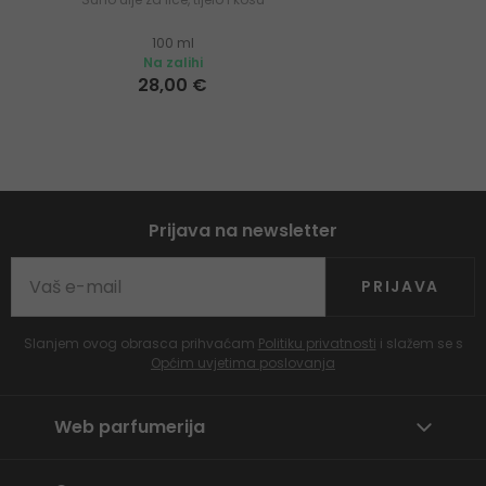
100 ml
Na zalihi
28,00 €
Prijava na newsletter
PRIJAVA
Slanjem ovog obrasca prihvaćam
Politiku privatnosti
i slažem se s
Općim uvjetima poslovanja
Web parfumerija