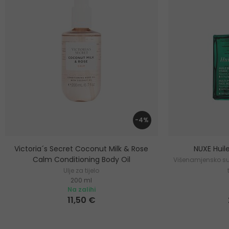
-4%
Victoria´s Secret Coconut Milk & Rose
NUXE Huile
Calm Conditioning Body Oil
Višenamjensko suh
Ulje za tijelo
200 ml
Na zalihi
11,50 €