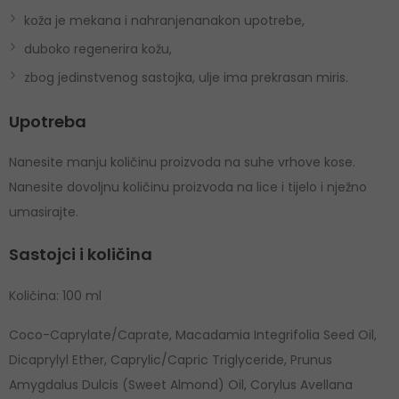
koža je mekana i nahranjenanakon upotrebe,
duboko regenerira kožu,
zbog jedinstvenog sastojka, ulje ima prekrasan miris.
Upotreba
Nanesite manju količinu proizvoda na suhe vrhove kose.
Nanesite dovoljnu količinu proizvoda na lice i tijelo i nježno
umasirajte.
Sastojci i količina
Količina: 100 ml
Coco-Caprylate/Caprate, Macadamia Integrifolia Seed Oil,
Dicaprylyl Ether, Caprylic/Capric Triglyceride, Prunus
Amygdalus Dulcis (Sweet Almond) Oil, Corylus Avellana