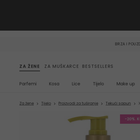
BRZA I POU
ZA ŽENE
ZA MUŠKARCE
BESTSELLERS
Parfemi
Kosa
Lice
Tijelo
Make up
Za žene
Tijelo
Proizvodi za tuširanje
Tekući sapun
-20%. 