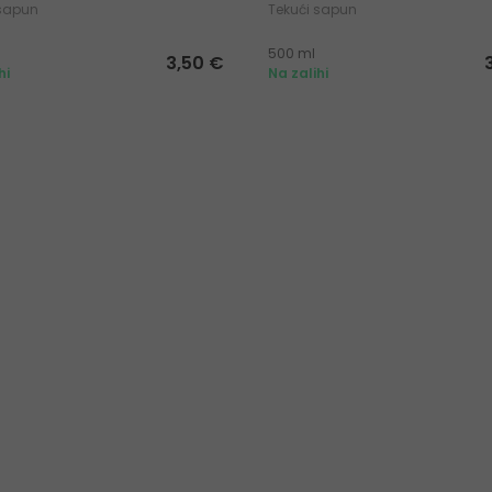
 sapun
Tekući sapun
500 ml
3,50 €
hi
Na zalihi