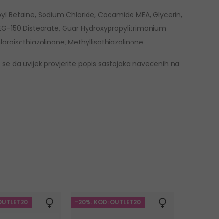
l Betaine, Sodium Chloride, Cocamide MEA, Glycerin,
PEG-150 Distearate, Guar Hydroxypropylitrimonium
loroisothiazolinone, Methyllisothiazolinone.
e se da uvijek provjerite popis sastojaka navedenih na
OUTLET20
-20%. KOD: OUTLET20
-10%. KOD