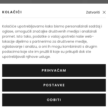
KOLAČIĆI
Zatvoriti
Kolačiće upotrebljavamo kako bismo personalizirali sadržaj i
oglase, omogućili značajke društvenih medija i analizirali
promet. Isto tako, podatke o vašoj upotrebi naše web-
lokacije dijelimo s partnerima za društvene medije,
oglašavanje i analizu, a oni ih mogu kombinirati s drugim
podacima koje ste im pružili ili koje su prikupili dok ste
upotrebljavali njihove usluge.
Xpel Argan Oil
Xpel Argan 
Hidratantni maslac za tijelo
Hranjiva ma
PRIHVAĆAM
250 ml
220 ml
3,50 €
Na zalihi
Na zalihi
POSTAVKE
ODBITI