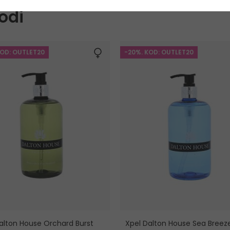
odi
KOD: OUTLET20
-20%. KOD: OUTLET20
alton House Orchard Burst
Xpel Dalton House Sea Breez