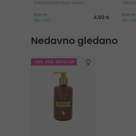
Antibakterijski tekući sapun
Tekući
500 ml
500 ml
4,50 €
Na zalihi
Na zali
Nedavno gledano
-20%. KOD: OUTLET20