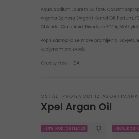
Aqua, Sodium Laureth Sulfate, Cocamidopropy
Argania Spinosa (Argan) Kernel Oil, Parfum, 
Chloride, Citric Acid, Disodium EDTA, Methylch
Popis sastojaka se može promijeniti. Savjetuj
kupljenom proizvodu.
Cruelty free
DA
OSTALI PROIZVODI IZ ASORTIMANA
Xpel Argan Oil
-20%. KOD: OUTLET20
-20%. KOD: 