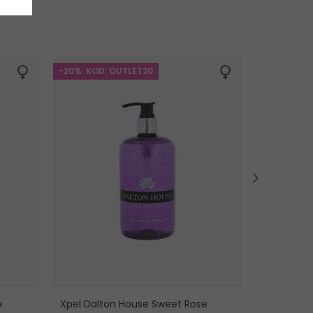
-20%. KOD: OUTLET20
-20%. KOD:
e
Xpel Dalton House Sweet Rose
Dove Fine 