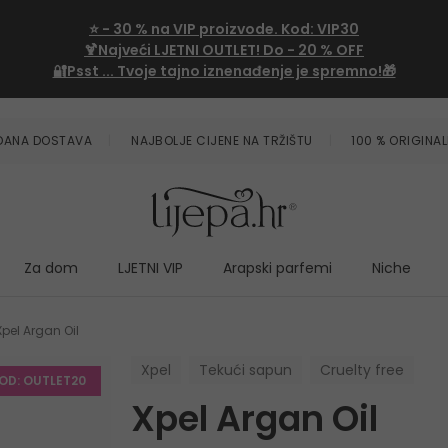
⭐
- 30 %
na VIP proizvode. Kod:
VIP30
🍹Najveći LJETNI OUTLET!
Do - 20 % OFF
🔐Psst ... Tvoje tajno iznenađenje je spremno!🎁
ZDANA DOSTAVA
NAJBOLJE CIJENE NA TRŽIŠTU
100 % ORIGINAL
Za dom
LJETNI VIP
Arapski parfemi
Niche
Xpel Argan Oil
Xpel
Tekući sapun
Cruelty free
KOD: OUTLET20
Xpel Argan Oil