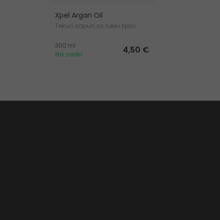
Xpel Argan Oil
Tekući sapun za ruke i tijelo
300 ml
4,50 €
Na zalihi