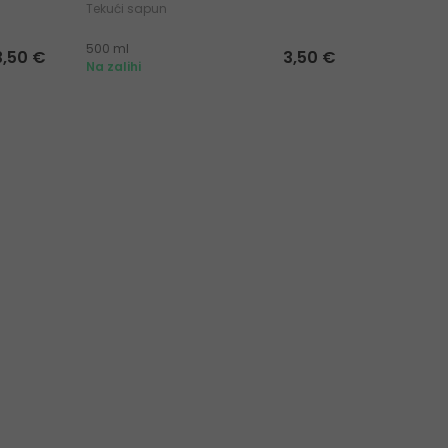
Tekući sapun
Sapun za r
500 ml
250 ml
|
50
3,50 €
3,50 €
Na zalihi
Na zalihi 2 