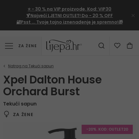
⭐
- 30 %
na VIP proizvode. Kod:
VIP30
🍹Najveći LJETNI OUTLET!
Do - 20 % OFF
🔐Psst ... Tvoje tajno iznenađenje je spremno!🎁
ZA ŽENE
Xpel Dalton House
Orchard Burst
Tekući sapun
ZA ŽENE
-20%. KOD: OUTLET20