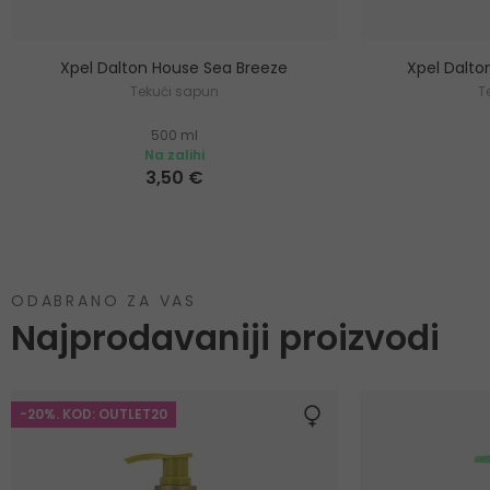
Xpel Dalton House Sea Breeze
Xpel Dalto
Tekući sapun
T
500 ml
Na zalihi
3,50 €
ODABRANO ZA VAS
Najprodavaniji proizvodi
-20%. KOD: OUTLET20