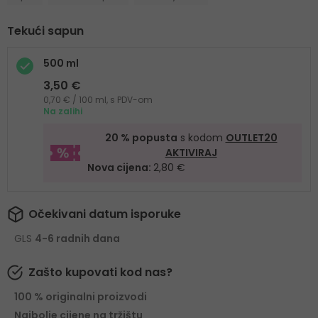
Tekući sapun
500 ml
3,50 €
0,70 € / 100 ml, s PDV-om
Na zalihi
20 % popusta
s kodom
OUTLET20
AKTIVIRAJ
Nova cijena:
2,80 €
Očekivani datum isporuke
GLS
4-6 radnih dana
Zašto kupovati kod nas?
100 % originalni proizvodi
Najbolje cijene na tržištu