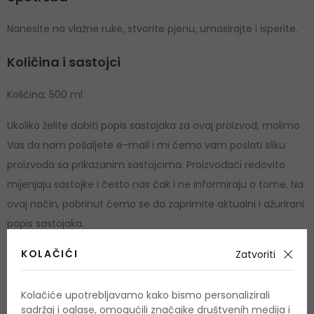
Nanesite na vlažne ruke, stvorite pjenu, umasirajte i isperite.
Količina i sastojci
Količina: 500 ml
Ukoliko želite dobiti popis sastojaka za ovaj proizvod, molimo
Vas da nam pošaljete e-mail i mi ćemo vam poslati sliku
proizvoda sa prikazanim sastojcima. Proizvođači redovito
mijenjaju sastojke i često nas čak i ne informiraju o tome. Na
ovaj način, pobrinut ćemo se da zaprimite aktualni i ažurirani
popis sastojaka.
KOLAČIĆI
Zatvoriti
Cruelty free
DA
Kolačiće upotrebljavamo kako bismo personalizirali
sadržaj i oglase, omogućili značajke društvenih medija i