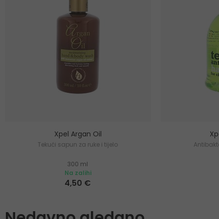
Xpel Argan Oil
Xp
Tekući sapun za ruke i tijelo
Antibakt
300 ml
Na zalihi
4,50 €
Nedavno gledano