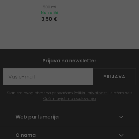
500 ml
Na zalihi
3,50 €
Prijava na newsletter
PRIJAVA
Slanjem ovog obrasca prihvaćam
Politiku privatnosti
i slažem se s
Općim uvjetima poslovanja
Web parfumerija
O nama