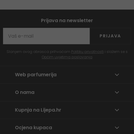
Prijava na newsletter
PRIJAVA
Slanjem ovog obrasca prihvaćam
Politiku privatnosti
i slažem se s
Općim uvjetima poslovanja
Web parfumerija
O nama
Kupnja na Lijepa.hr
Ocjena kupaca