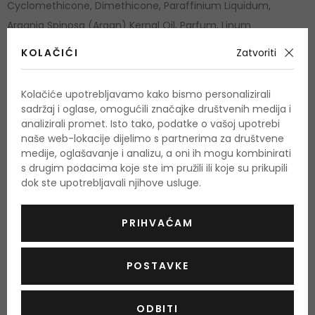
Cyclomethicone, Dimethicone, Paraffinium Liquidum,
Argania Spinosa (Argan) Kernal Oil, Parfum, Linum
Usitatissimum (Linseed) Seed Extract, Benzyl Benzoate,
KOLAČIĆI
Zatvoriti
Alpha-Isomethylionone, Cl 26100, ClCl47000.
Kolačiće upotrebljavamo kako bismo personalizirali
Popis sastojaka se može promijeniti. Savjetujemo vam da
sadržaj i oglase, omogućili značajke društvenih medija i
uvijek provjerite popis sastojaka koji je naveden na kupljenom
analizirali promet. Isto tako, podatke o vašoj upotrebi
proizvodu.
naše web-lokacije dijelimo s partnerima za društvene
medije, oglašavanje i analizu, a oni ih mogu kombinirati
Cruelty free
DA
s drugim podacima koje ste im pružili ili koje su prikupili
dok ste upotrebljavali njihove usluge.
PRIHVAĆAM
POSTAVKE
OSTALI PROIZVODI IZ ASORTIMANA
Xpel Argan Oil
ODBITI