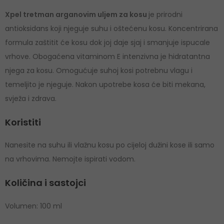
Xpel tretman arganovim uljem za kosu
je prirodni
antioksidans koji njeguje suhu i oštećenu kosu. Koncentrirana
formula zaštitit će kosu dok joj daje sjaj i smanjuje ispucale
vrhove. Obogaćena vitaminom E intenzivna je hidratantna
njega za kosu. Omogućuje suhoj kosi potrebnu vlagu i
temeljito je njeguje. Nakon upotrebe kosa će biti mekana,
svježa i zdrava.
Koristiti
Nanesite na suhu ili vlažnu kosu po cijeloj dužini kose ili samo
na vrhovima. Nemojte ispirati vodom.
Količina i sastojci
Volumen: 100 ml