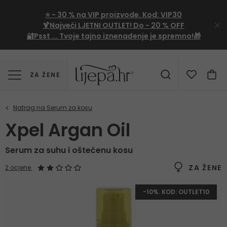
⭐
- 30 %
na VIP proizvode. Kod:
VIP30
🍹Najveći LJETNI OUTLET!
Do - 20 % OFF
🔐Psst ... Tvoje tajno iznenađenje je spremno!🎁
ZA ŽENE
Xpel Argan Oil
Serum za suhu i oštećenu kosu
ZA ŽENE
2 ocjene
-10%. KOD: OUTLET10