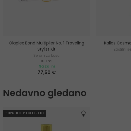
Olaplex Bond Multiplier No. 1 Traveling
Kallos Cosme
Stylist Kit
Zaštitni 
Serum za kosu
100 ml
Na zalihi
77,50 €
Nedavno gledano
-10%. KOD: OUTLET10