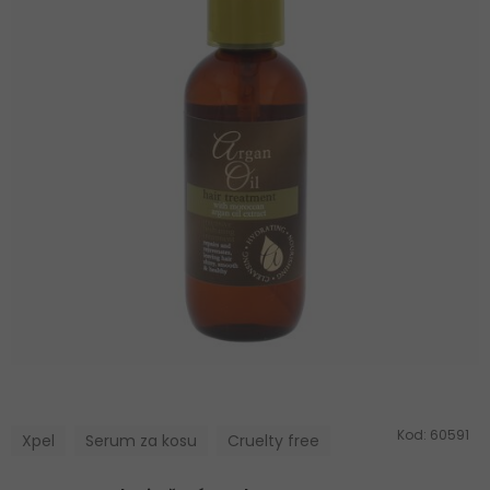
Kod:
60591
Xpel
Serum za kosu
Cruelty free