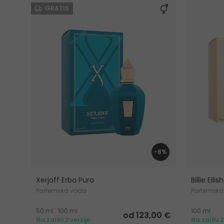
GRATIS
-8%
Xerjoff Erba Pura
Billie Eilish
Parfemska voda
Parfemska
50 ml
|
100 ml
100 ml
od 123,00 €
Na zalihi 2 verzije
Na zalihi 2