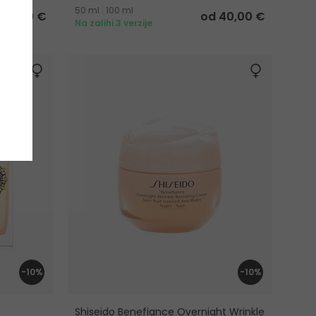
50 ml
|
100 ml
 22,00 €
od 40,00 €
Na zalihi 3 verzije
-10%
-10%
Shiseido Benefiance Overnight Wrinkle