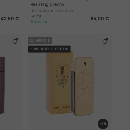
Resisting Cream
Noćna krema protiv bora
50 ml
 42,50 €
65,00 €
Na zalihi
GRATIS
-10%. KOD: OUTLET10
-3%