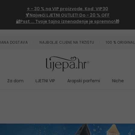
⭐
- 30 %
na VIP proizvode. Kod:
VIP30
🍹Najveći LJETNI OUTLET!
Do - 20 % OFF
🔐Psst ... Tvoje tajno iznenađenje je spremno!🎁
ZDANA DOSTAVA
NAJBOLJE CIJENE NA TRŽIŠTU
100 % ORIGINAL
Za dom
LJETNI VIP
Arapski parfemi
Niche