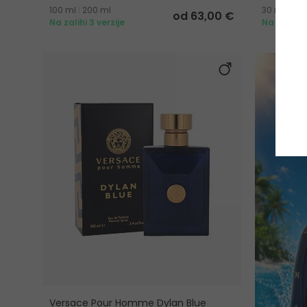
100 ml
|
200 ml
30 ml
|
50 
od 63,00 €
Na zalihi 3 verzije
Na zalihi 5
Versace Pour Homme Dylan Blue