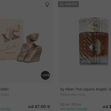
GRATIS
-24%
 Eilish
By Kilian The Liquors Angels' 
 voda
Parfemska voda
50 ml
|
100 ml
od 47,00 €
od 
 verzije
Na zalihi 2 verzije