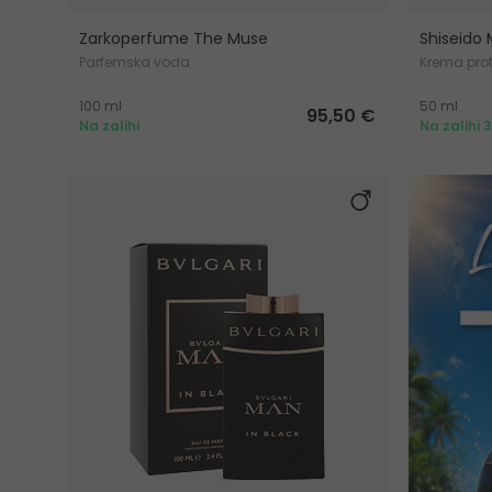
Zarkoperfume The Muse
Shiseido
Parfemska voda
Krema prot
100 ml
50 ml
95,50 €
Na zalihi
Na zalihi 3