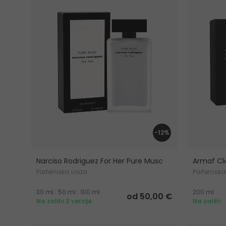
-12%
Narciso Rodriguez For Her Pure Musc
Armaf Cl
Parfemska voda
Parfemska
30 ml
|
50 ml
|
100 ml
200 ml
od 50,00 €
Na zalihi 3 verzije
Na zalihi