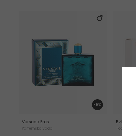
-9%
Versace Eros
Bvlgari O
Parfemska voda
Toaletna 