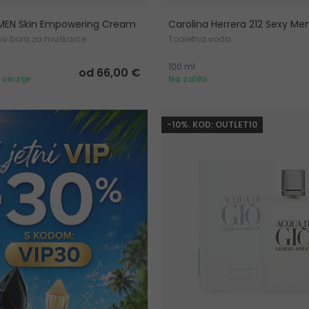
 MEN Skin Empowering Cream
Carolina Herrera 212 Sexy Me
iv bora za muškarce
Toaletna voda
100 ml
od 66,00 €
 verzije
Na zalihi
-10%. KOD: OUTLET10