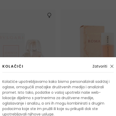
KOLAČIĆI
Zatvoriti
Kolačiće upotrebljavamo kako bismo personalizirali sadržaj i
oglase, omogućili značajke društvenih medija i analizirali
-14%
promet. Isto tako, podatke o vašoj upotrebi naše web-
lokacije dijelimo s partnerima za društvene medije,
oglašavanje i analizu, a oni ih mogu kombinirati s drugim
mnia Crystalline
Laura Biagiotti Roma
podacima koje ste im pružili ili koje su prikupili dok ste
voda
Toaletna voda
upotrebljavali njihove usluge.