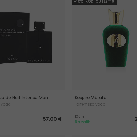
-10%. KOD: OUTLET10
ub de Nuit Intense Man
Sospiro Vibrato
 voda
Parfemska voda
100 ml
57,00 €
Na zalihi