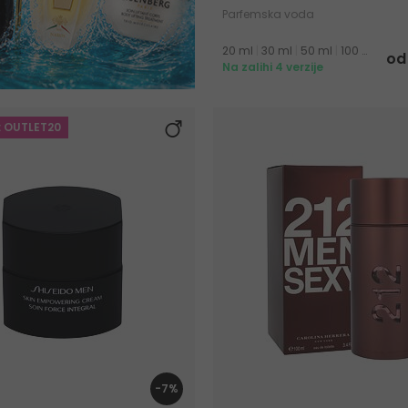
Parfemska voda
20 ml
|
30 ml
|
50 ml
|
100 ml
od
Na zalihi 4 verzije
: OUTLET20
-7%