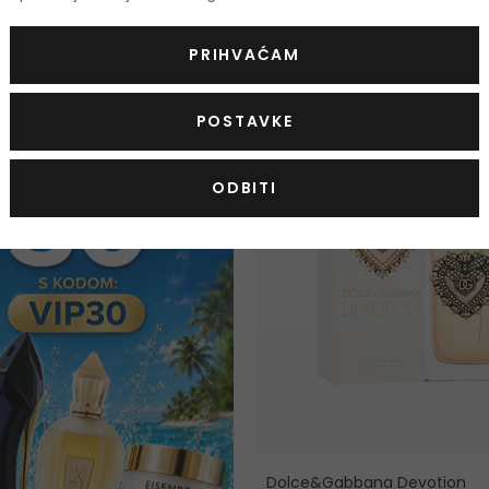
ml
|
100 ml
25 ml
|
50 ml
|
100 ml
od 64,00 €
od
 verzije
Na zalihi 3 verzije
PRIHVAĆAM
POSTAVKE
ODBITI
Dolce&Gabbana Devotion