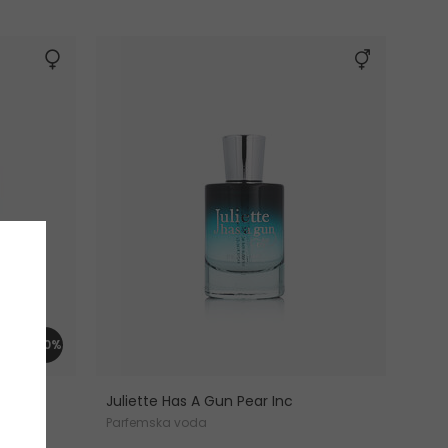
-20%
Juliette Has A Gun Pear Inc
Parfemska voda