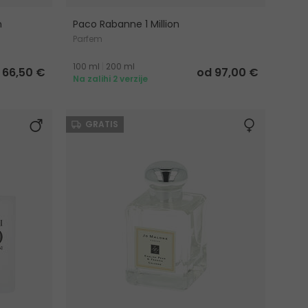
n
Paco Rabanne 1 Million
Parfem
100 ml
|
200 ml
66,50 €
od 97,00 €
Na zalihi 2 verzije
GRATIS