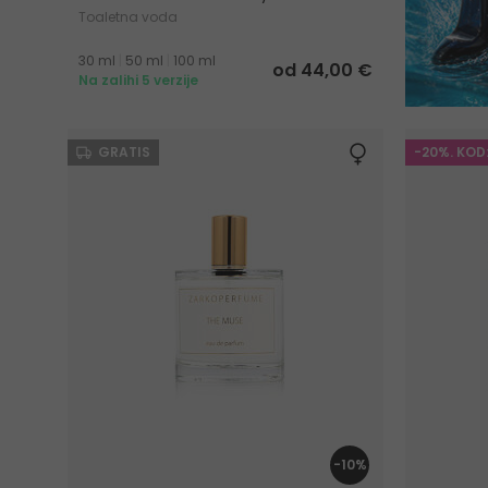
Toaletna voda
30 ml
|
50 ml
|
100 ml
od 44,00 €
Na zalihi 5 verzije
GRATIS
-20%. KOD
-10%