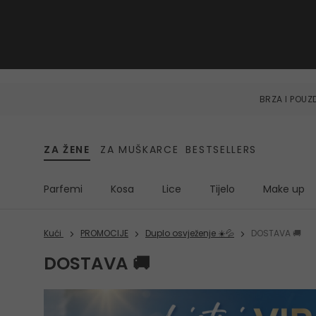
BRZA I POU
ZA ŽENE
ZA MUŠKARCE
BESTSELLERS
Parfemi
Kosa
Lice
Tijelo
Make up
Kući
PROMOCIJE
Duplo osvježenje ☀️💦
DOSTAVA 🚚
DOSTAVA 🚚