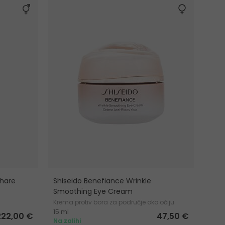
Share
Shiseido Benefiance Wrinkle
Smoothing Eye Cream
Krema protiv bora za područje oko očiju
15 ml
222,00 €
47,50 €
Na zalihi