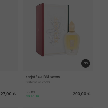
-3%
Xerjoff XJ 1861 Naxos
Parfemska voda
100 ml
227,00 €
293,00 €
Na zalihi