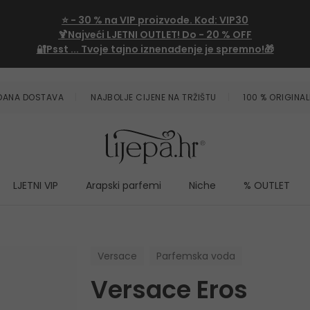
⭐
- 30 %
na VIP proizvode. Kod:
VIP30
🍹Najveći LJETNI OUTLET!
Do - 20 % OFF
🔐Psst ... Tvoje tajno iznenađenje je spremno!🎁
ZDANA DOSTAVA
NAJBOLJE CIJENE NA TRŽIŠTU
100 % ORIGINAL
LJETNI VIP
Arapski parfemi
Niche
% OUTLET
Versace
Parfemska voda
Versace Eros