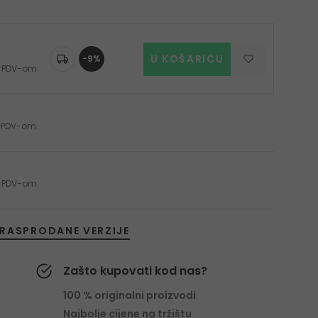
U KOŠARICU
-9%
 s PDV-om
 s PDV-om
 s PDV-om
RASPRODANE VERZIJE
Zašto kupovati kod nas?
100 % originalni proizvodi
Najbolje cijene na tržištu