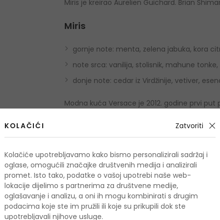
Miris je kreirao Aurelien Guichard. Brian Shima
Miris
gornje note: menta, zelena jabuka, kora cit
note srca: vanilija, stolisnik, mahune tonk
donje note: cedar iz Virdžinije, vetiver, ese
Modna kuća Versace je 2012. godine prvi put pr
jednim od najpopularnijih među mlađim i sta
KOLAČIĆI
Zatvoriti
Upotreba
Kolačiće upotrebljavamo kako bismo personalizirali sadržaj i
Nanesite na točke pulsa – kao što su zapešća, v
oglase, omogućili značajke društvenih medija i analizirali
promet. Isto tako, podatke o vašoj upotrebi naše web-
prskanjem iz daljine. Kako biste pojačali mirisn
lokacije dijelimo s partnerima za društvene medije,
upotrebu nadopuniti proizvodima za kupanje i ti
oglašavanje i analizu, a oni ih mogu kombinirati s drugim
podacima koje ste im pružili ili koje su prikupili dok ste
Količina i sastojci
upotrebljavali njihove usluge.