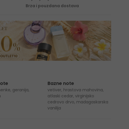
Brza i pouzdana dostava
note
Bazne note
enke, geranija,
vetiver, hrastova mahovina,
n
atlaski cedar, virginijsko
cedrovo drvo, madagaskarska
vanilija