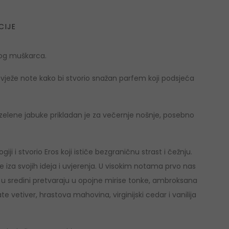
CIJE
nog muškarca.
 svježe note kako bi stvorio snažan parfem koji podsjeća
 zelene jabuke prikladan je za večernje nošnje, posebno
iji i stvorio Eros koji ističe bezgraničnu strast i čežnju.
oje iza svojih ideja i uvjerenja. U visokim notama prvo nas
 u sredini pretvaraju u opojne mirise tonke, ambroksana
e vetiver, hrastova mahovina, virginijski cedar i vanilija