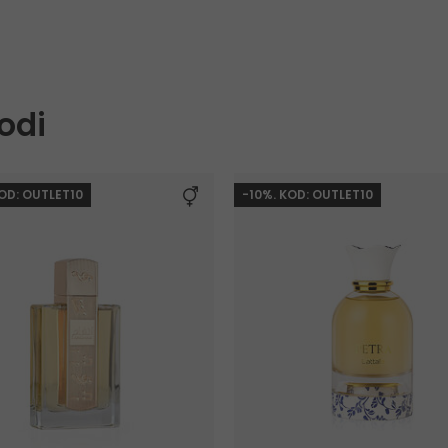
odi
KOD: OUTLET10
-10%. KOD: OUTLET10