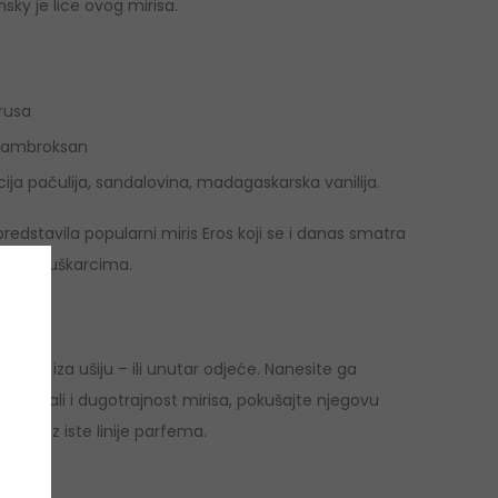
nsky je lice ovog mirisa.
rusa
e, ambroksan
ncija pačulija, sandalovina, madagaskarska vanilija.
edstavila popularni miris Eros koji se i danas smatra
rijim muškarcima.
rat i iza ušiju – ili unutar odjeće. Nanesite ga
i trag, ali i dugotrajnost mirisa, pokušajte njegovu
jelo iz iste linije parfema.