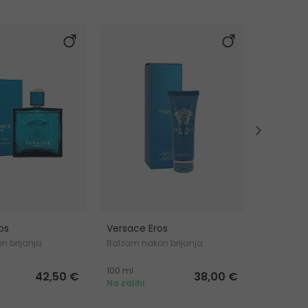
os
Versace Eros
Versace 
n brijanja
Balzam nakon brijanja
Dezodora
100 ml
100 ml
42,50 €
38,00 €
Na zalihi
Na zalihi