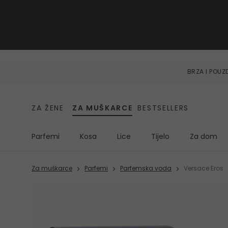
BRZA I POU
ZA ŽENE
ZA MUŠKARCE
BESTSELLERS
Parfemi
Kosa
Lice
Tijelo
Za dom
Za muškarce
Parfemi
Parfemska voda
Versace Eros