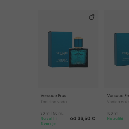
Versace Eros
Versace Er
Toaletna voda
Vodica nako
30 ml
|
50 ml
|
100 ml
100 ml
od 36,50 €
Na zalihi
Na zalihi
5 verzije