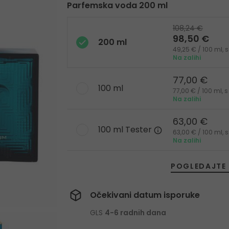
Parfemska voda 200 ml
108,24 €
98,50 €
200 ml
49,25 € / 100 ml,
Na zalihi
77,00 €
100 ml
77,00 € / 100 ml,
Na zalihi
63,00 €
100 ml Tester
63,00 € / 100 ml,
Na zalihi
POGLEDAJTE 
Očekivani datum isporuke
GLS
4-6 radnih dana