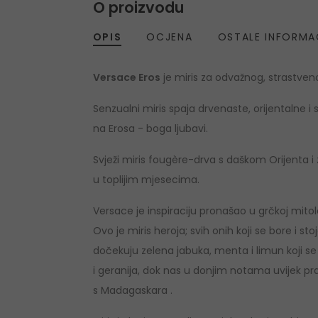
O proizvodu
OPIS
OCJENA
OSTALE INFORMA
Versace Eros
je miris za odvažnog, strastve
Senzualni miris spaja drvenaste, orijentalne i
na Erosa - boga ljubavi.
Svježi miris fougère-drva s daškom Orijenta i
u toplijim mjesecima.
Versace je inspiraciju pronašao u grčkoj mitolog
Ovo je miris heroja; svih onih koji se bore i st
dočekuju zelena jabuka, menta i limun koji se
i geranija, dok nas u donjim notama uvijek prat
s Madagaskara .