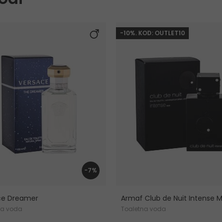
-10%. KOD: OUTLET10
-7%
ce Dreamer
Armaf Club de Nuit Intense 
na voda
Toaletna voda