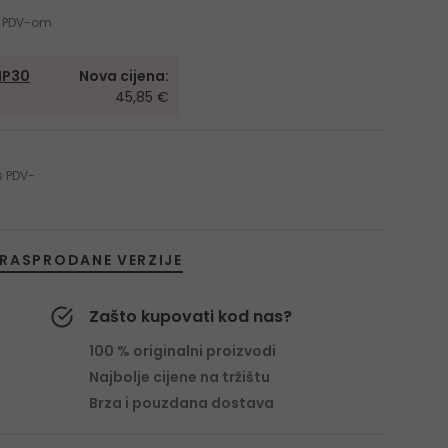
 s PDV-om
IP30
Nova cijena:
45,85 €
 s PDV-
RASPRODANE VERZIJE
Zašto kupovati kod nas?
100 % originalni proizvodi
Najbolje cijene na tržištu
Brza i pouzdana dostava