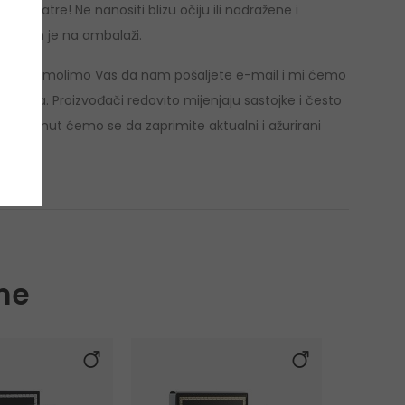
izini vatre! Ne nanositi blizu očiju ili nadražene i
označen je na ambalaži.
 proizvod, molimo Vas da nam pošaljete e-mail i mi ćemo
ojcima. Proizvođači redovito mijenjaju sastojke i često
, pobrinut ćemo se da zaprimite aktualni i ažurirani
me