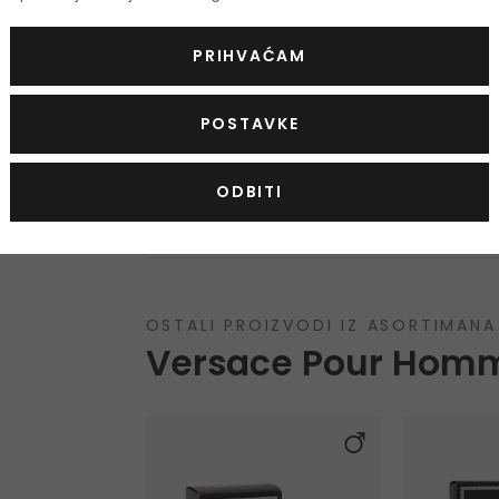
Upozorenje:
Zapaljivo! Nemojte ga koristiti u bl
osjetljive kože. Rok trajanja nakon otvaranja 
PRIHVAĆAM
Ukoliko želite dobiti popis sastojaka za ovaj
POSTAVKE
vam poslati sliku proizvoda sa prikazanim sast
nas čak i ne informiraju o tome. Na ovaj način
popis sastojaka.
ODBITI
OSTALI PROIZVODI IZ ASORTIMANA
Versace Pour Hom