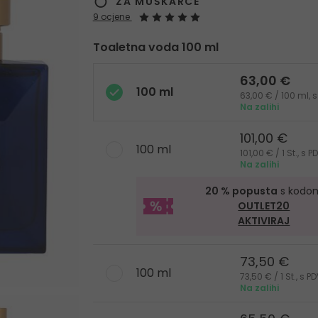
ZA MUŠKARCE
9 ocjene
Toaletna voda 100 ml
63,00 €
100 ml
63,00 € / 100 ml,
Na zalihi
101,00 €
100 ml
101,00 € / 1 St., s
Na zalihi
20 % popusta
s kodo
OUTLET20
AKTIVIRAJ
73,50 €
100 ml
73,50 € / 1 St., s 
Na zalihi