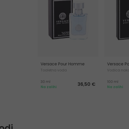
Versace Pour Homme
Versace 
Toaletna voda
Vodica nako
30 ml
100 ml
36,50 €
Na zalihi
Na zalihi
odi