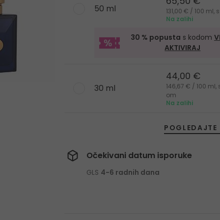
65,50 €
50 ml
131,00 € / 100 ml,
Na zalihi
30 % popusta
s kodom
V
AKTIVIRAJ
44,00 €
146,67 € / 100 ml,
30 ml
om
Na zalihi
POGLEDAJTE 
Očekivani datum isporuke
GLS
4-6 radnih dana