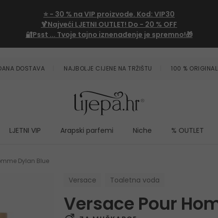
⭐
- 30 %
na VIP proizvode. Kod:
VIP30
🍹Najveći LJETNI OUTLET!
Do - 20 % OFF
🔐Psst ... Tvoje tajno iznenađenje je spremno!🎁
ZDANA DOSTAVA
NAJBOLJE CIJENE NA TRŽIŠTU
100 % ORIGINAL
LJETNI VIP
Arapski parfemi
Niche
% OUTLET
omme Dylan Blue
Versace
Toaletna voda
Versace Pour Hom