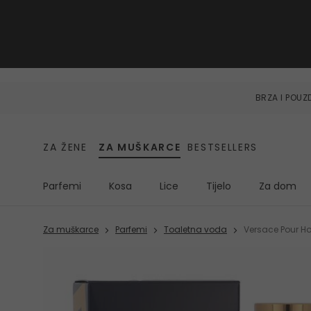
BRZA I POU
ZA ŽENE
ZA MUŠKARCE
BESTSELLERS
Parfemi
Kosa
Lice
Tijelo
Za dom
Za muškarce
Parfemi
Toaletna voda
Versace Pour H