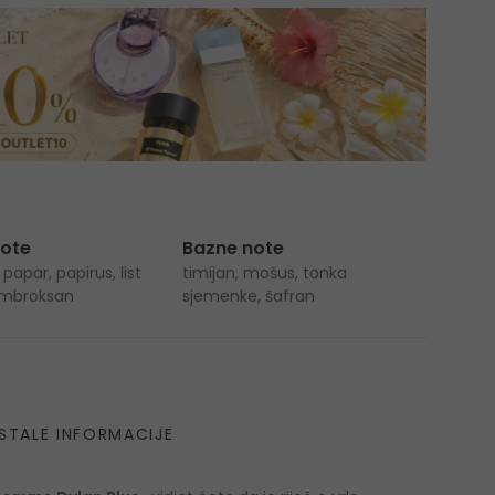
note
Bazne note
 papar, papirus, list
timijan, mošus, tonka
 ambroksan
sjemenke, šafran
STALE INFORMACIJE