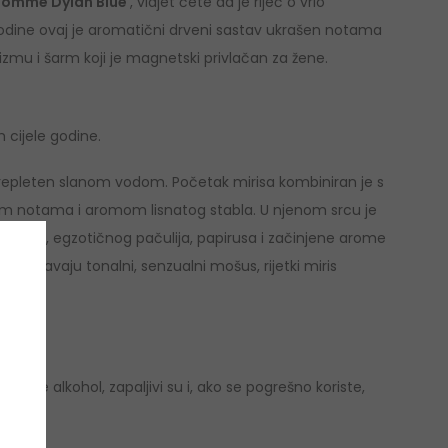
Homme Dylan Blue
, vidjet ćete da je riječ o vrlo
odine ovaj je aromatični drveni sastav ukrašen notama
izmu i šarm koji je magnetski privlačan za žene.
 cijele godine.
sprepleten slanom vodom. Početak mirisa kombiniran je s
 notama i aromom lisnatog stabla. U njenom srcu je
oksana, egzotičnog pačulija, papirusa i začinjene arome
ojačavaju tonalni, senzualni mošus, rijetki miris
adrže alkohol, zapaljivi su i, ako se pogrešno koriste,