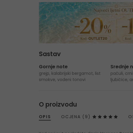
Sastav
Gornje note
Srednje 
grejp, kalabrijski bergamot, list
pačuli, crni
smokve, vodeni tonovi
ljubičice,
O proizvodu
OPIS
OCJENA (9)
O