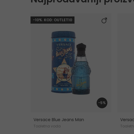
-10%. KOD: OUTLET10
-5%
Versace Blue Jeans Man
Versa
Toaletna voda
Toalet