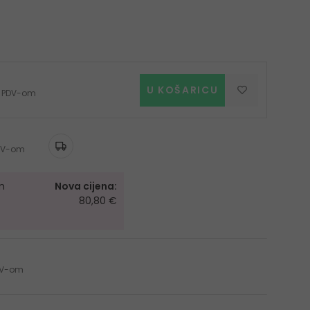
U KOŠARICU
 s PDV-om
 PDV-om
m
Nova cijena:
80,80 €
PDV-om