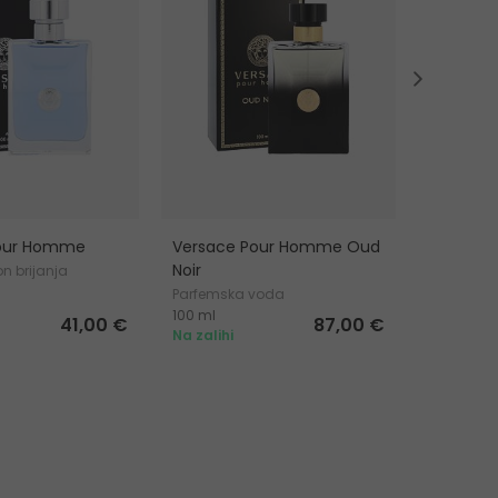
Pour Homme
Versace Pour Homme Oud
Versace
Noir
n brijanja
Gel za tuš
Parfemska voda
100 ml
250 ml
41,00 €
87,00 €
Na zalihi
Na zalihi