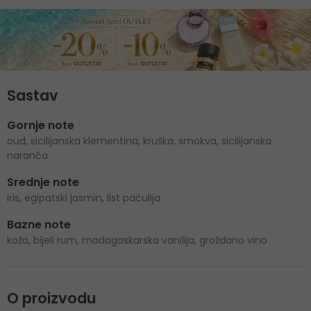
Sastav
Gornje note
oud, sicilijanska klementina, kruška, smokva, sicilijanska
naranča
Srednje note
iris, egipatski jasmin, list pačulija
Bazne note
koža, bijeli rum, madagaskarska vanilija, grožđano vino
O proizvodu