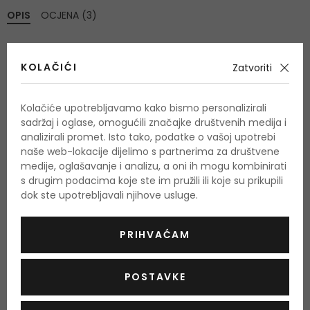
OPIS
OCJENA (3)
Montale Paris Oudmazing
je drveni miris sa cvjetnim
KOLAČIĆI
Zatvoriti
notama. Bogat sastav odiše mirisima svježeg voća uz rijetko
drvo i cvijeće.
Kolačiće upotrebljavamo kako bismo personalizirali
sadržaj i oglase, omogućili značajke društvenih medija i
UPOTREBA
analizirali promet. Isto tako, podatke o vašoj upotrebi
naše web-lokacije dijelimo s partnerima za društvene
Parfemski proizvodi namijenjeni su odraslima. Sadrže alkohol,
medije, oglašavanje i analizu, a oni ih mogu kombinirati
zapaljivi su i, ako se pogrešno koriste, također su opasni.
s drugim podacima koje ste im pružili ili koje su prikupili
dok ste upotrebljavali njihove usluge.
Upozorenje:
Zapaljivo! Nemojte ga koristiti u blizini vatre! Ne
nanositi blizu očiju ili nadražene i osjetljive kože. Rok trajanja
PRIHVAĆAM
nakon otvaranja označen je na ambalaži.
Ukoliko želite dobiti popis sastojaka za ovaj proizvod, molimo
POSTAVKE
Vas da nam pošaljete e-mail i mi ćemo vam poslati sliku