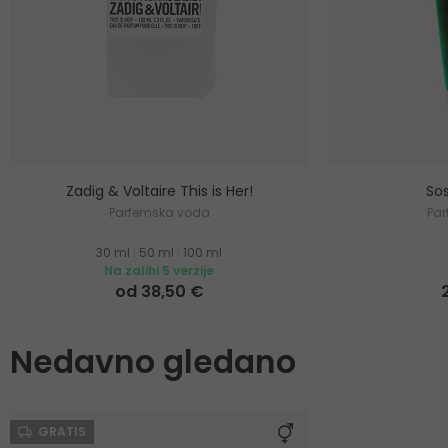
Zadig & Voltaire This is Her!
Sos
Parfemska voda
Pa
30 ml
|
50 ml
|
100 ml
Na zalihi 5 verzije
od 38,50 €
Nedavno gledano
GRATIS