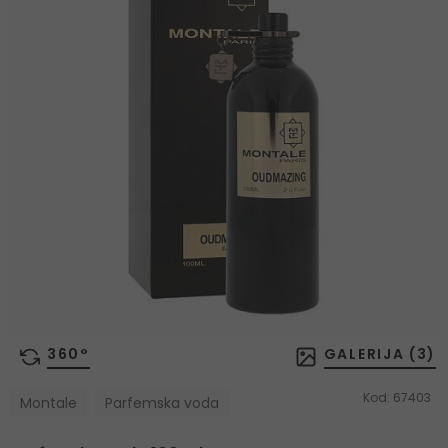
360°
GALERIJA (
3
)
Kod:
67403
Montale
Parfemska voda