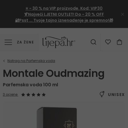
⭐
- 30 %
na VIP proizvode. Kod:
VIP30
🍹Najveći LJETNI OUTLET!
Do - 20 % OFF
🔐Psst ... Tvoje tajno iznenađenje je spremno!🎁
ZA ŽENE
Montale Oudmazing
Parfemska voda 100 ml
UNISEX
3 ocjene