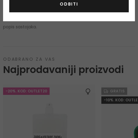
proizvoda sa prikazanim sastojcima. Proizvođači redovito
ODBITI
mijenjaju sastojke i često nas čak i ne informiraju o tome. Na
ovaj način, pobrinut ćemo se da zaprimite aktualni i ažurirani
popis sastojaka.
ODABRANO ZA VAS
Najprodavaniji proizvodi
-20%. KOD: OUTLET20
GRATIS
-10%. KOD: OUTLE