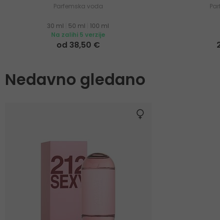
Parfemska voda
Pa
30 ml
|
50 ml
|
100 ml
Na zalihi 5 verzije
od 38,50 €
Nedavno gledano