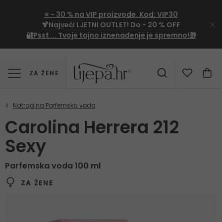
⭐
- 30 %
na VIP proizvode. Kod:
VIP30
🍹Najveći LJETNI OUTLET!
Do - 20 % OFF
🔐Psst ... Tvoje tajno iznenađenje je spremno!🎁
ZA ŽENE
Carolina Herrera 212
Sexy
Parfemska voda 100 ml
ZA ŽENE