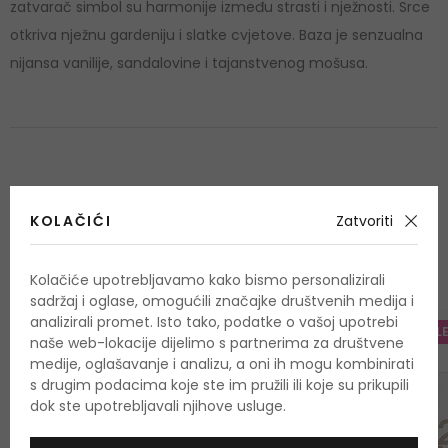
zatvarač simbol su harmonije između strasti i nježnosti. Srce
otkriva nježnu gardeniju i slatke cvjetove. Baza je senzualna
nijansa vanilije, sandalovine i tajanstvenog mošusa.
KOLAČIĆI
Zatvoriti
OSTALI PROIZVODI IZ ASORTIMANA
Carolina Herrera 212
Kolačiće upotrebljavamo kako bismo personalizirali
sadržaj i oglase, omogućili značajke društvenih medija i
analizirali promet. Isto tako, podatke o vašoj upotrebi
-20%. KOD: OUTL
naše web-lokacije dijelimo s partnerima za društvene
medije, oglašavanje i analizu, a oni ih mogu kombinirati
s drugim podacima koje ste im pružili ili koje su prikupili
dok ste upotrebljavali njihove usluge.